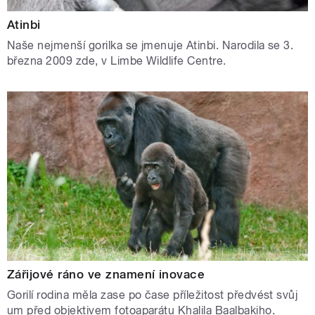
Atinbi
Naše nejmenší gorilka se jmenuje Atinbi. Narodila se 3.
března 2009 zde, v Limbe Wildlife Centre.
Zářijové ráno ve znamení inovace
Gorilí rodina měla zase po čase příležitost předvést svůj
um před objektivem fotoaparátu Khalila Baalbakiho.