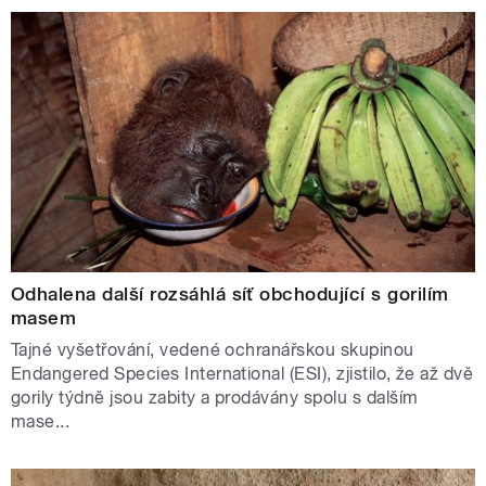
Odhalena další rozsáhlá síť obchodující s gorilím
masem
Tajné vyšetřování, vedené ochranářskou skupinou
Endangered Species International (ESI), zjistilo, že až dvě
gorily týdně jsou zabity a prodávány spolu s dalším
mase...