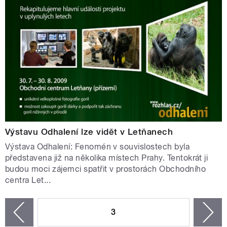
Výstavu Odhalení lze vidět v Letňanech
Výstava Odhalení: Fenomén v souvislostech byla
představena již na několika místech Prahy. Tentokrát ji
budou moci zájemci spatřit v prostorách Obchodního
centra Let...
STRÁNKY
3
n
zí