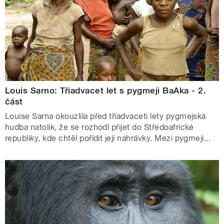
Louis Sarno: Třiadvacet let s pygmeji BaAka - 2.
část
Louise Sarna okouzlila před třiadvaceti lety pygmejská
hudba natolik, že se rozhodl přijet do Středoafrické
republiky, kde chtěl pořídit její nahrávky. Mezi pygmeji...