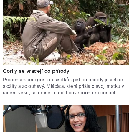
Gorily se vracejí do přírody
Proces vracení gorilích sirotků zpět do přírody je velice
složitý a zdlouhavý. Mláďata, která přišla o svoji matku v
raném věku, se musejí naučit dovednostem dospěl...