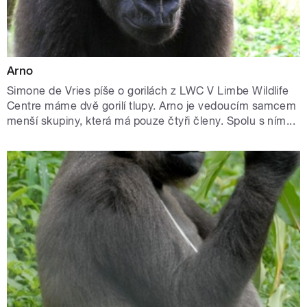
Arno
Simone de Vries píše o gorilách z LWC V Limbe Wildlife
Centre máme dvě gorilí tlupy. Arno je vedoucím samcem
menší skupiny, která má pouze čtyři členy. Spolu s ním...