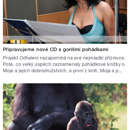
Připravujeme nové CD s gorilími pohádkami
Projekt Odhalení nezapomíná na své nejmladší příznivce.
Poté, co velký úspěch zaznamenaly pohádkové knížky o
Moje a jejích dobrodružstvích, a první z knih, Moja a p...