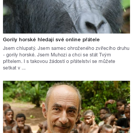
Gorily horské hledají své online přátele
Jsem chlupatý. Jsem samec ohroženého zvířecího druhu
- gorily horské. Jsem Muhozi a chci se stát Tvým
přítelem. I s takovou žádostí o přátelství se můžete
setkat v ...