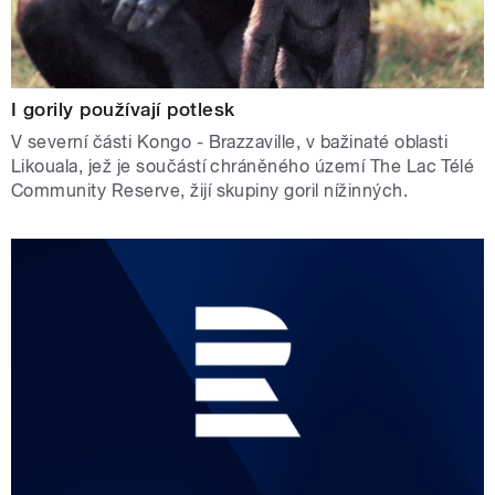
I gorily používají potlesk
V severní části Kongo - Brazzaville, v bažinaté oblasti
Likouala, jež je součástí chráněného území The Lac Télé
Community Reserve, žijí skupiny goril nížinných.