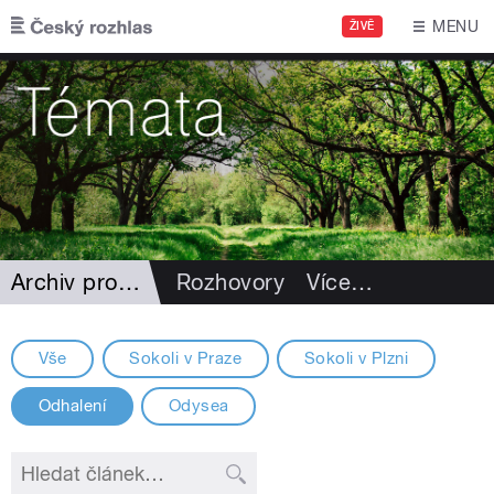
Přejít k hlavnímu obsahu
MENU
ŽIVĚ
Archiv projektů
Rozhovory
Více
…
Vše
Sokoli v Praze
Sokoli v Plzni
Odhalení
Odysea