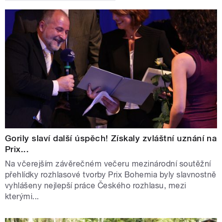
Gorily slaví další úspěch! Získaly zvláštní uznání na
Prix...
Na včerejším závěrečném večeru mezinárodní soutěžní
přehlídky rozhlasové tvorby Prix Bohemia byly slavnostně
vyhlášeny nejlepší práce Českého rozhlasu, mezi
kterými...