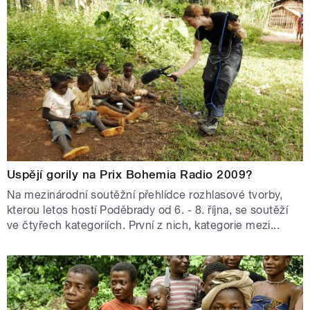
Uspějí gorily na Prix Bohemia Radio 2009?
Na mezinárodní soutěžní přehlídce rozhlasové tvorby,
kterou letos hostí Poděbrady od 6. - 8. října, se soutěží
ve čtyřech kategoriích. První z nich, kategorie mezi...