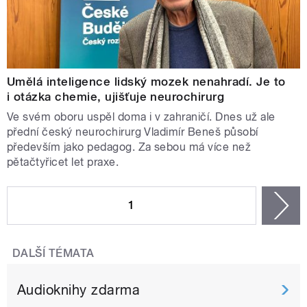
Umělá inteligence lidský mozek nenahradí. Je to
i otázka chemie, ujišťuje neurochirurg
Ve svém oboru uspěl doma i v zahraničí. Dnes už ale
přední český neurochirurg Vladimír Beneš působí
především jako pedagog. Za sebou má více než
pětačtyřicet let praxe.
STRÁNKY
1
n
DALŠÍ TÉMATA
Audioknihy zdarma