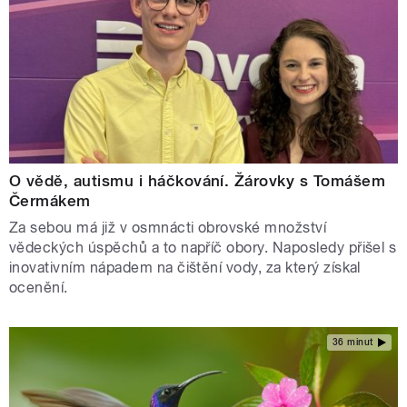
O vědě, autismu i háčkování. Žárovky s Tomášem
Čermákem
Za sebou má již v osmnácti obrovské množství
vědeckých úspěchů a to napříč obory. Naposledy přišel s
inovativním nápadem na čištění vody, za který získal
ocenění.
36 minut