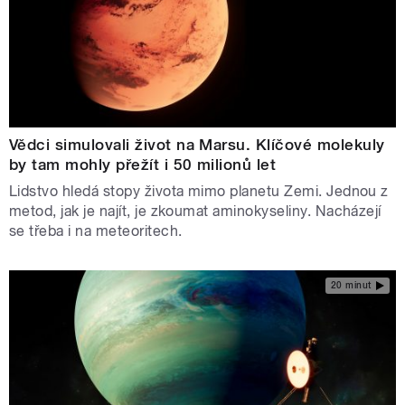
Vědci simulovali život na Marsu. Klíčové molekuly
by tam mohly přežít i 50 milionů let
Lidstvo hledá stopy života mimo planetu Zemi. Jednou z
metod, jak je najít, je zkoumat aminokyseliny. Nacházejí
se třeba i na meteoritech.
20 minut