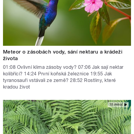
Meteor o zásobách vody, sání nektaru a krádeži
života
01:08 Ovlivní klima zásoby vody? 07:06 Jak sají nektar
kolibříci? 14:24 První koňská železnice 19:55 Jak
tyranosauři vstávali ze země? 28:52 Rostliny, které
kradou život
10 minut