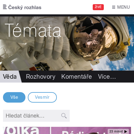
Přejít k hlavnímu obsahu
MENU
ŽIVĚ
Věda
Rozhovory
Komentáře
Více
…
Vše
Vesmír
23 minut