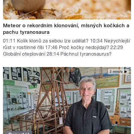
Meteor o rekordním klonování, mlsných kočkách a
pachu tyranosaura
01:11 Kolik klonů za sebou lze udělat? 10:34 Nejrychlejší
růst v rostlinné říši 17:46 Proč kočky nedojídají? 22:29
Globální oteplování 28:14 Páchnul tyranosaurus?
2 minuty