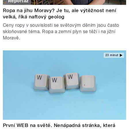
Reportáž
Ropa na jihu Moravy? Je tu, ale výtěžnost není
velká, říká naftový geolog
Ceny ropy v souvislosti se světovým děním jsou často
skloňované téma. Ropa a zemní plyn se těží i na jižní
Moravě.
23 minut
První WEB na světě. Nenápadná stránka, která