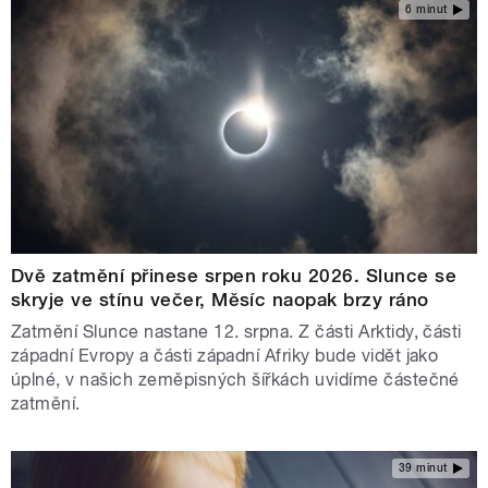
6 minut
Dvě zatmění přinese srpen roku 2026. Slunce se
skryje ve stínu večer, Měsíc naopak brzy ráno
Zatmění Slunce nastane 12. srpna. Z části Arktidy, části
západní Evropy a části západní Afriky bude vidět jako
úplné, v našich zeměpisných šířkách uvidíme částečné
zatmění.
39 minut