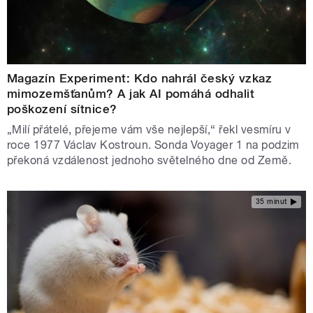
Magazín Experiment: Kdo nahrál český vzkaz
mimozemšťanům? A jak AI pomáhá odhalit
poškození sítnice?
„Milí přátelé, přejeme vám vše nejlepší,“ řekl vesmíru v
roce 1977 Václav Kostroun. Sonda Voyager 1 na podzim
překoná vzdálenost jednoho světelného dne od Země.
35 minut