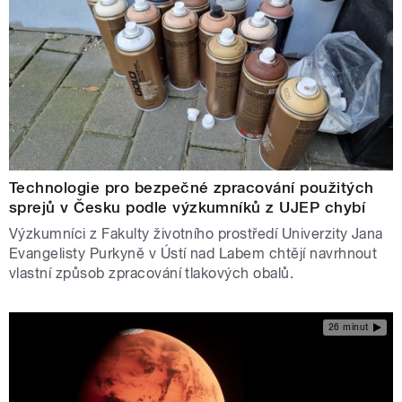
Technologie pro bezpečné zpracování použitých
sprejů v Česku podle výzkumníků z UJEP chybí
Výzkumníci z Fakulty životního prostředí Univerzity Jana
Evangelisty Purkyně v Ústí nad Labem chtějí navrhnout
vlastní způsob zpracování tlakových obalů.
26 minut