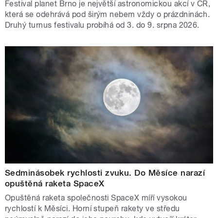
Festival planet Brno je největší astronomickou akcí v ČR,
která se odehrává pod širým nebem vždy o prázdninách.
Druhý turnus festivalu probíhá od 3. do 9. srpna 2026.
Sedminásobek rychlosti zvuku. Do Měsíce narazí
opuštěná raketa SpaceX
Opuštěná raketa společnosti SpaceX míří vysokou
rychlostí k Měsíci. Horní stupeň rakety ve středu