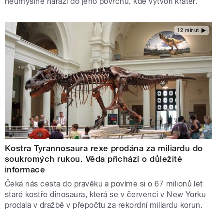
neúmyslně narazí do jeho povrchu, kde vytvoří kráter.
12 minut
Kostra Tyrannosaura rexe prodána za miliardu do
soukromých rukou. Věda přichází o důležité
informace
Čeká nás cesta do pravěku a povíme si o 67 milionů let
staré kostře dinosaura, která se v červenci v New Yorku
prodala v dražbě v přepočtu za rekordní miliardu korun.