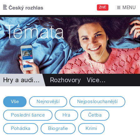
Přejít k hlavnímu obsahu
MENU
ŽIVĚ
Hry a audioknihy
Rozhovory
Více
…
Vše
Nejnovější
Nejposlouchanější
Poslední šance
Hra
Četba
Pohádka
Biografie
Krimi