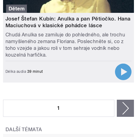
Dětem
Josef Štefan Kubín: Anulka a pan Pětiočko. Hana
Maciuchová v klasické pohádce lásce
Chudá Anulka se zamiluje do pohledného, ale trochu
namyšleného zemana Floriana. Poslechněte si, co z
toho vzejde a jakou roli v tom sehraje vodník nebo
kouzelná harfička.
Délka audia
39 minut
STRÁNKY
1
n
DALŠÍ TÉMATA