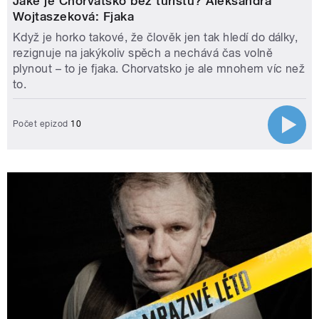
Jaké je Chorvatsko bez turistů? Aleksandra
Wojtaszeková: Fjaka
Když je horko takové, že člověk jen tak hledí do dálky,
rezignuje na jakýkoliv spěch a nechává čas volně
plynout – to je fjaka. Chorvatsko je ale mnohem víc než
to.
Počet epizod
10