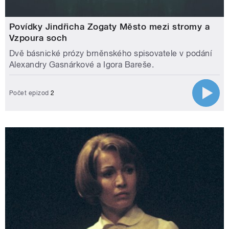
Povídky Jindřicha Zogaty Město mezi stromy a
Vzpoura soch
Dvě básnické prózy brněnského spisovatele v podání
Alexandry Gasnárkové a Igora Bareše.
Počet epizod
2