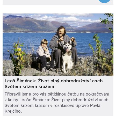
Leoš Šimánek: Život plný dobrodružství aneb
Světem křížem krážem
Připravili jsme pro vás pětidílnou četbu na pokračování
z knihy Leoše Šimánka: Život plný dobrodružství aneb
Světem křížem krážem v rozhlasové úpravě Pavla
Krejčího.