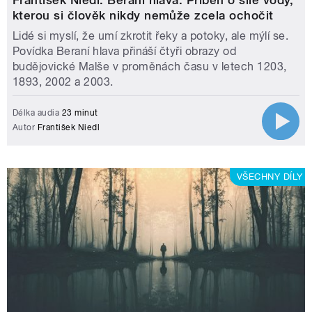
kterou si člověk nikdy nemůže zcela ochočit
Lidé si myslí, že umí zkrotit řeky a potoky, ale mýlí se.
Povídka Beraní hlava přináší čtyři obrazy od
budějovické Malše v proměnách času v letech 1203,
1893, 2002 a 2003.
Délka audia
23 minut
Autor
František Niedl
VŠECHNY DÍLY