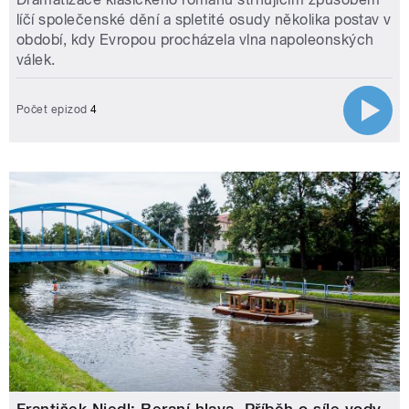
líčí společenské dění a spletité osudy několika postav v
období, kdy Evropou procházela vlna napoleonských
válek.
Počet epizod
4
František Niedl: Beraní hlava. Příběh o síle vody,