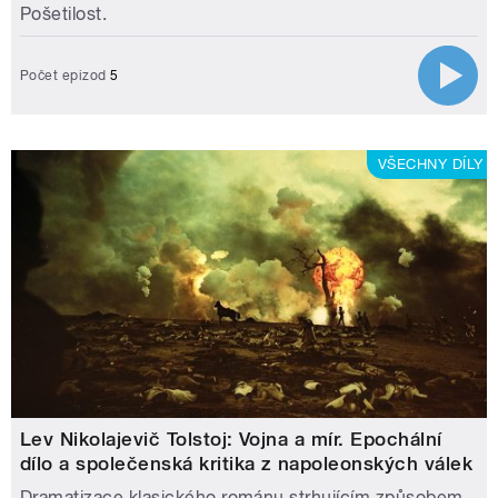
Pošetilost.
Počet epizod
5
VŠECHNY DÍLY
Lev Nikolajevič Tolstoj: Vojna a mír. Epochální
dílo a společenská kritika z napoleonských válek
Dramatizace klasického románu strhujícím způsobem