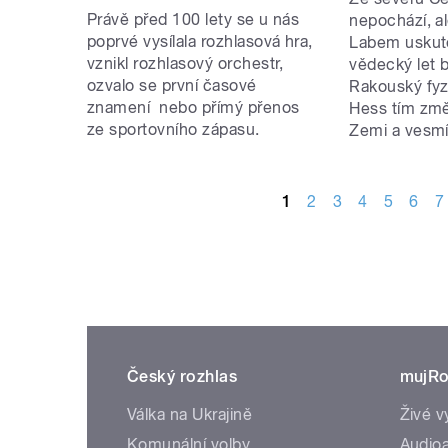
Právě před 100 lety se u nás
nepochází, al
poprvé vysílala rozhlasová hra,
Labem uskute
vznikl rozhlasový orchestr,
vědecký let 
ozvalo se první časové
Rakouský fyzi
znamení nebo přímý přenos
Hess tím změ
ze sportovního zápasu.
Zemi a vesmí
STRÁNKY
1
2
3
4
5
6
7
Český rozhlas
mujRo
Válka na Ukrajině
Živé v
Komunální volby
Audioa