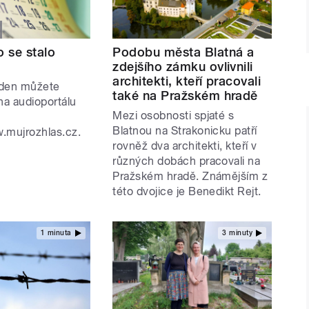
o se stalo
Podobu města Blatná a
zdejšího zámku ovlivnili
architekti, kteří pracovali
 den můžete
také na Pražském hradě
na audioportálu
Mezi osobnosti spjaté s
Blatnou na Strakonicku patří
.mujrozhlas.cz.
rovněž dva architekti, kteří v
různých dobách pracovali na
Pražském hradě. Známějším z
této dvojice je Benedikt Rejt.
1 minuta
3 minuty