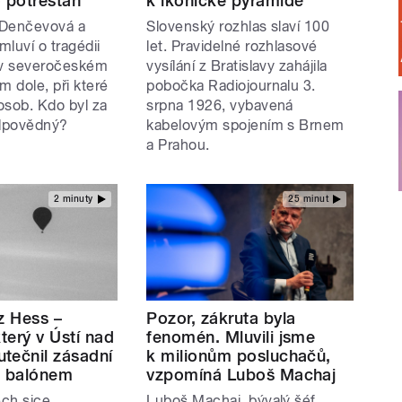
o potrestán
k ikonické pyramidě
 Denčevová a
Slovenský rozhlas slaví 100
luví o tragédii
let. Pravidelné rozhlasové
 v severočeském
vysílání z Bratislavy zahájila
 dole, při které
pobočka Radiojournalu 3.
osob. Kdo byl za
srpna 1926, vybavená
odpovědný?
kabelovým spojením s Brnem
a Prahou.
2 minuty
25 minut
z Hess –
Pozor, zákruta byla
který v Ústí nad
fenomén. Mluvili jsme
tečnil zásadní
k milionům posluchačů,
t balónem
vzpomíná Luboš Machaj
ch sice
Luboš Machaj, bývalý šéf