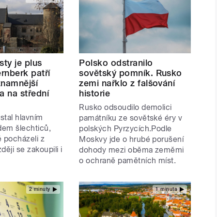
sty je plus
Polsko odstranilo
ernberk patří
sovětský pomník. Rusko
znamnější
zemi nařklo z falšování
a na střední
historie
Rusko odsoudilo demolici
stal hlavním
památníku ze sovětské éry v
em šlechticů,
polských Pyrzycích.Podle
ě pocházeli z
Moskvy jde o hrubé porušení
ději se zakoupili i
dohody mezi oběma zeměmi
o ochraně pamětních míst.
2 minuty
1 minuta