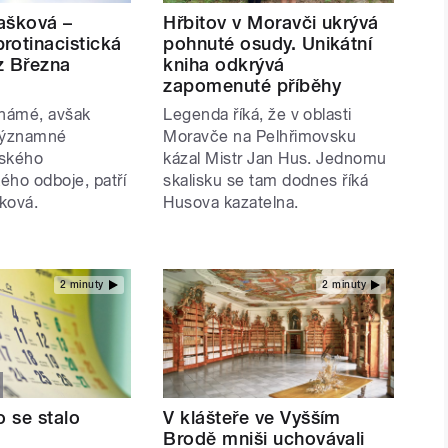
ašková –
Hřbitov v Moravči ukrývá
rotinacistická
pohnuté osudy. Unikátní
z Března
kniha odkrývá
zapomenuté příběhy
námé, avšak
Legenda říká, že v oblasti
významné
Moravče na Pelhřimovsku
eského
kázal Mistr Jan Hus. Jednomu
kého odboje, patří
skalisku se tam dodnes říká
ková.
Husova kazatelna.
2 minuty
2 minuty
o se stalo
V klášteře ve Vyšším
Brodě mniši uchovávali