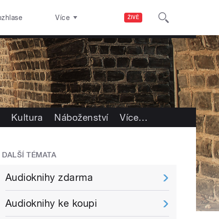
ozhlase
Více
ŽIVĚ
Kultura
Náboženství
Více
…
DALŠÍ TÉMATA
Audioknihy zdarma
Audioknihy ke koupi