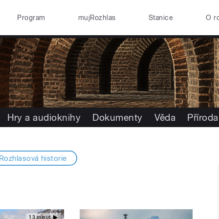
Program
mujRozhlas
Stanice
O r
Hry a audioknihy
Dokumenty
Věda
Příroda
Rozhlasová historie
13 minut