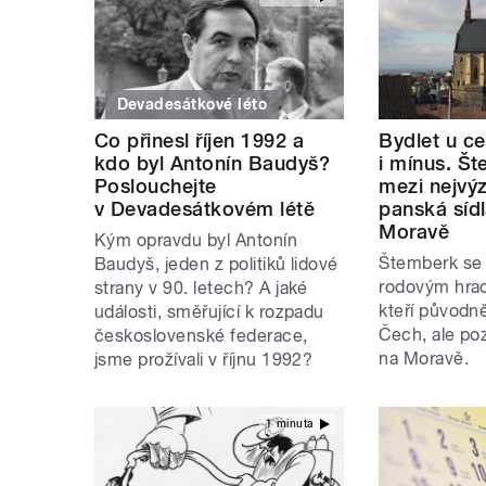
Devadesátkové léto
Co přinesl říjen 1992 a
Bydlet u ce
kdo byl Antonín Baudyš?
i mínus. Št
Poslouchejte
mezi nejvý
v Devadesátkovém létě
panská sídl
Moravě
Kým opravdu byl Antonín
Štemberk se 
Baudyš, jeden z politiků lidové
rodovým hrad
strany v 90. letech? A jaké
kteří původn
události, směřující k rozpadu
Čech, ale poz
československé federace,
na Moravě.
jsme prožívali v říjnu 1992?
1 minuta