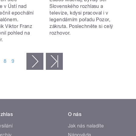
e v Ústí nad
Slovenského rozhlasu a
čnil epochální
televize, kdysi pracoval i v
balónem.
legendárním pořadu Pozor,
k Viktor Franz
zákruta. Poslechněte si celý
nil pohled na
rozhovor.
r.
8
9
následující ›
poslední »
zhlas
O nás
ysílání
Jak nás naladíte
rchiv
Nápověda