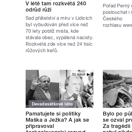
V létě tam rozkvétá 240
Pořad Perný
odrůd růží
poslouchat i 
Sad přátelství a míru v Lidicích
Českého
byl vybudován před více než
rozhlasu www
70 lety poblíž místa, kde
stávala obec, vypálená nacisty.
Rozkvétá zde více než 24 tisíc
růžových keřů.
53 minut
Devadesátkové léto
Pamatujete si politiky
Bylo po půl
Maška a Ježka? A jak se
se ozval p
připravoval
Za tragédii