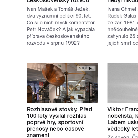
československý rozvod
nebyl nikd
Ivan Mašek a Tomáš Ježek,
Ivana Chmel
dva významní politici 90. let.
Radek Galaš m
Co si o nich myslí komentátor
ze září 1981
Petr Nováček? A jak vypadala
hnědouhelném
příprava československého
zahynulo 65 
rozvodu v srpnu 1992?
jejich smrt 
5 dílů
Rozhlasové stovky. Před
Viktor Fran
100 lety vysílal rozhlas
nobelista, 
poprvé hry, sportovní
Labem usku
přenosy nebo časové
vědecký le
znamení
Ze severu Če