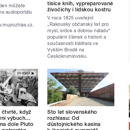
tisíce knih, vypreparované
 den můžete
živočichy i lidskou kostru
na audioportálu
V roce 1825 uveřejnil
„Rakouský občanský list pro
.mujrozhlas.cz.
mysl, srdce a dobrou náladu“
populární článek o historii a
současnosti kláštera ve
Vyšším Brodě na
Českokrumlovsku.
25 minut
 čtvrté, když
Sto let slovenského
rvní výbuch…
rozhlasu: Od
 na dole Pluto
důstojnického kasina