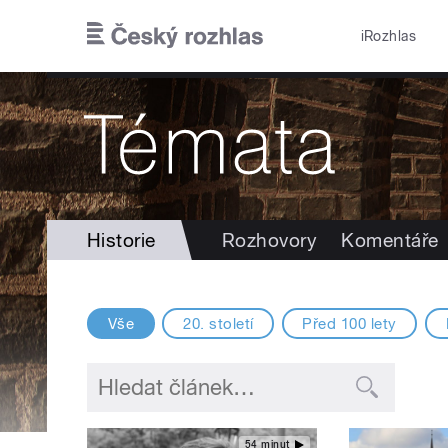
Přejít k hlavnímu obsahu
iRozhlas
Historie
Rozhovory
Komentáře
Vše
20. století
Před 100 lety
54 minut