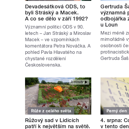
Devadesátková ODS, to
Gertruda Š
byli Stráský a Macek.
významná p
A co se dělo v září 1992?
odbojářka 
u Loun
Významní politici ODS v 90.
Mezi méně z
letech – Jan Stráský a Miroslav
mimořádně 
Macek – ve vzpomínkách
osobnosti č
komentátora Petra Nováčka. A
protinacistic
pohled Pavla Hlavatého na
Gertruda Šaš
chystané rozdělení
Československa.
3 minuty
Růže z celého světa
Perný den
Růžový sad v Lidicích
4. srpna: C
patří k největším na světě.
v tento den