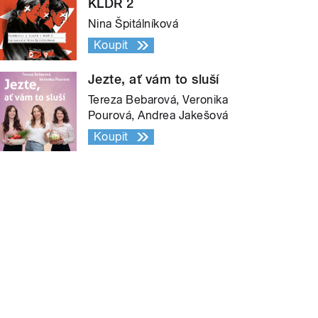
KLDR 2
Nina Špitálníková
Koupit
Jezte, ať vám to sluší
Tereza Bebarová, Veronika
Pourová, Andrea Jakešová
Koupit