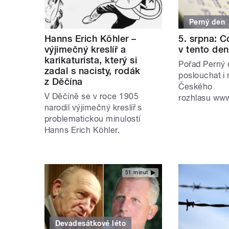
Perný den
Hanns Erich Köhler –
5. srpna: C
výjimečný kreslíř a
v tento den
karikaturista, který si
Pořad Perný
zadal s nacisty, rodák
poslouchat i 
z Děčína
Českého
V Děčíně se v roce 1905
rozhlasu www
narodil výjimečný kreslíř s
problematickou minulostí
Hanns Erich Köhler.
51 minut
Devadesátkové léto