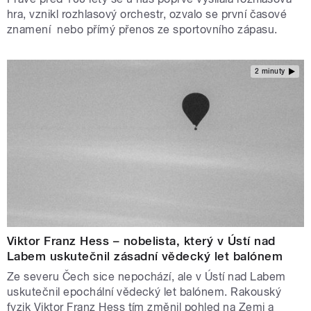
hra, vznikl rozhlasový orchestr, ozvalo se první časové
znamení nebo přímý přenos ze sportovního zápasu.
2 minuty
Viktor Franz Hess – nobelista, který v Ústí nad
Labem uskutečnil zásadní vědecký let balónem
Ze severu Čech sice nepochází, ale v Ústí nad Labem
uskutečnil epochální vědecký let balónem. Rakouský
fyzik Viktor Franz Hess tím změnil pohled na Zemi a