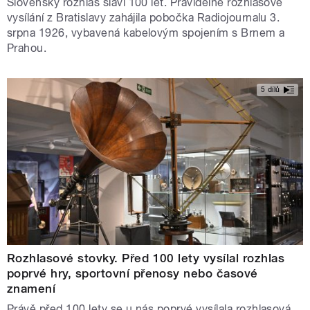
Slovenský rozhlas slaví 100 let. Pravidelné rozhlasové
vysílání z Bratislavy zahájila pobočka Radiojournalu 3.
srpna 1926, vybavená kabelovým spojením s Brnem a
Prahou.
5 dílů
Rozhlasové stovky. Před 100 lety vysílal rozhlas
poprvé hry, sportovní přenosy nebo časové
znamení
Právě před 100 lety se u nás poprvé vysílala rozhlasová