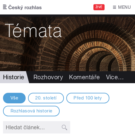
Přejít k hlavnímu obsahu
MENU
ŽIVĚ
Historie
Rozhovory
Komentáře
Více
…
Vše
20. století
Před 100 lety
Rozhlasová historie