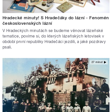
Hradecké minuty! S Hradečáky do lázní - Fenomén
československých lázní
V Hradeckých minutách se budeme věnovat lázeňské
tematice, povíme si, do kterých lázeňských letovisek v
období první republiky Hradečáci jezdili, a jaké pozdravy
psali.
27 minut