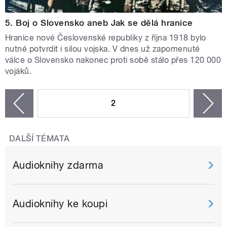
5. Boj o Slovensko aneb Jak se dělá hranice
Hranice nové Česlovenské republiky z října 1918 bylo
nutné potvrdit i silou vojska. V dnes už zapomenuté
válce o Slovensko nakonec proti sobě stálo přes 120 000
vojáků.
STRÁNKY
2
n
zí
DALŠÍ TÉMATA
Audioknihy zdarma
Audioknihy ke koupi