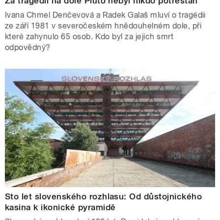
Za tragédii na dole Pluto nebyl nikdo potrestán
Ivana Chmel Denčevová a Radek Galaš mluví o tragédii
ze září 1981 v severočeském hnědouhelném dole, při
které zahynulo 65 osob. Kdo byl za jejich smrt
odpovědný?
Sto let slovenského rozhlasu: Od důstojnického
kasina k ikonické pyramidě