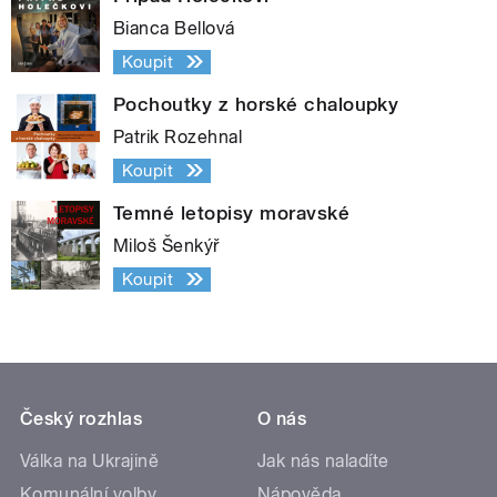
Bianca Bellová
Koupit
Pochoutky z horské chaloupky
Patrik Rozehnal
Koupit
Temné letopisy moravské
Miloš Šenkýř
Koupit
Český rozhlas
O nás
Válka na Ukrajině
Jak nás naladíte
Komunální volby
Nápověda