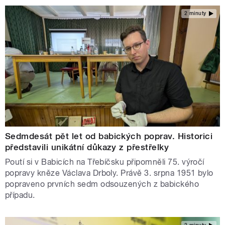
2 minuty
Sedmdesát pět let od babických poprav. Historici
představili unikátní důkazy z přestřelky
Poutí si v Babicích na Třebíčsku připomněli 75. výročí
popravy kněze Václava Drboly. Právě 3. srpna 1951 bylo
popraveno prvních sedm odsouzených z babického
případu.