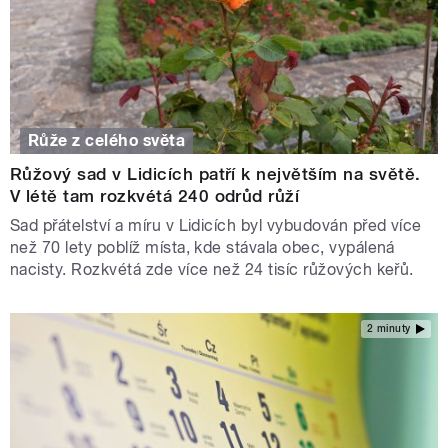
Růže z celého světa
Růžový sad v Lidicích patří k největším na světě.
V létě tam rozkvétá 240 odrůd růží
Sad přátelství a míru v Lidicích byl vybudován před více
než 70 lety poblíž místa, kde stávala obec, vypálená
nacisty. Rozkvétá zde více než 24 tisíc růžových keřů.
2 minuty