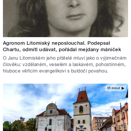
Agronom Litomiský neposlouchal. Podepsal
Chartu, odmítl udávat, pořádal mejdany mániček
O Janu Litomiském jeho přátelé mluví jako o výjimečném
člověku: vzdělaném, veselém a laskavém, pohostinném,
hluboce věřícím evangelíkovi s buldočí povahou.
35 minut