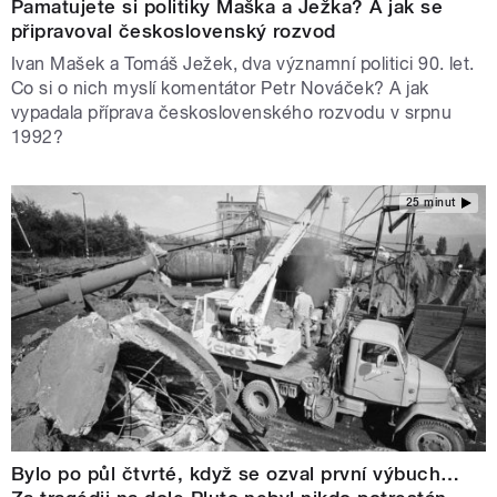
Pamatujete si politiky Maška a Ježka? A jak se
připravoval československý rozvod
Ivan Mašek a Tomáš Ježek, dva významní politici 90. let.
Co si o nich myslí komentátor Petr Nováček? A jak
vypadala příprava československého rozvodu v srpnu
1992?
25 minut
Bylo po půl čtvrté, když se ozval první výbuch…