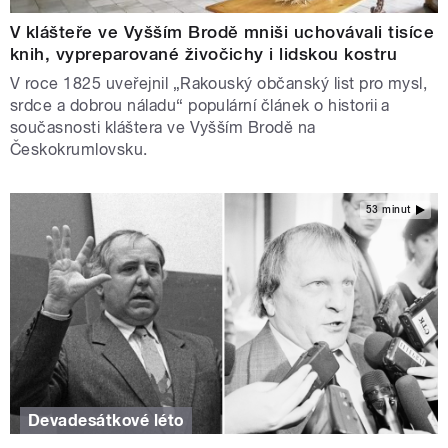
V klášteře ve Vyšším Brodě mniši uchovávali tisíce
knih, vypreparované živočichy i lidskou kostru
V roce 1825 uveřejnil „Rakouský občanský list pro mysl,
srdce a dobrou náladu“ populární článek o historii a
současnosti kláštera ve Vyšším Brodě na
Českokrumlovsku.
53 minut
Devadesátkové léto