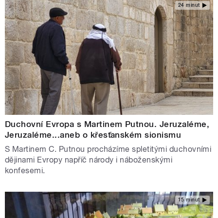
24 minut
Duchovní Evropa s Martinem Putnou. Jeruzaléme,
Jeruzaléme...aneb o křesťanském sionismu
S Martinem C. Putnou procházíme spletitými duchovními
dějinami Evropy napříč národy i náboženskými
konfesemi.
15 minut