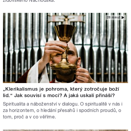
židovského Náchodska.
28 minut
„Klerikalismus je pohroma, který zotročuje boží
lid.“ Jak souvisí s mocí? A jaká uskalí přináší?
Spiritualita a náboženství v dialogu. O spiritualitě v nás i
za horizontem, o hledání přesahů i spodních proudů, o
tom, proč a v co věříme.