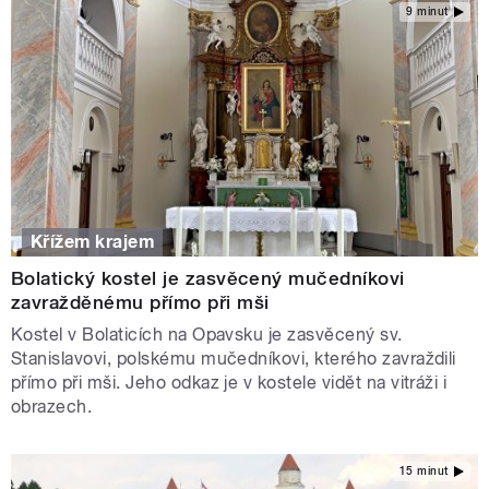
9 minut
Křížem krajem
Bolatický kostel je zasvěcený mučedníkovi
zavražděnému přímo při mši
Kostel v Bolaticích na Opavsku je zasvěcený sv.
Stanislavovi, polskému mučedníkovi, kterého zavraždili
přímo při mši. Jeho odkaz je v kostele vidět na vitráži i
obrazech.
15 minut