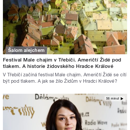
Šalom alejchem
Festival Male chajim v Třebíči. Američtí Židé pod
tlakem. A historie židovského Hradce Králové
V Třebíčí začíná festival Male chajim. Američtí Židé se cítí
být pod tlakem. A jak se žilo Židům v Hradci Králové?
56 minut