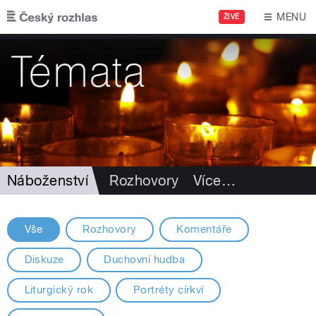
Přejít k hlavnímu obsahu
MENU
ŽIVĚ
Náboženství
Rozhovory
Více
…
Vše
Rozhovory
Komentáře
Diskuze
Duchovní hudba
Liturgický rok
Portréty církví