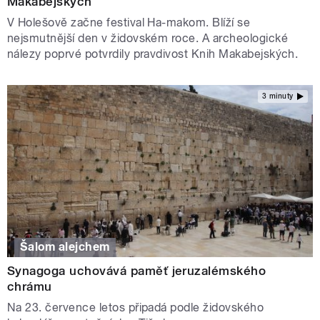
Makabejských
V Holešově začne festival Ha-makom. Blíží se
nejsmutnější den v židovském roce. A archeologické
nálezy poprvé potvrdily pravdivost Knih Makabejských.
3 minuty
Šalom alejchem
Synagoga uchovává paměť jeruzalémského
chrámu
Na 23. července letos připadá podle židovského