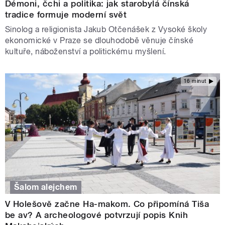
Démoni, čchi a politika: jak starobylá čínská
tradice formuje moderní svět
Sinolog a religionista Jakub Otčenášek z Vysoké školy
ekonomické v Praze se dlouhodobě věnuje čínské
kultuře, náboženství a politickému myšlení.
16 minut
Šalom alejchem
V Holešově začne Ha-makom. Co připomíná Tiša
be av? A archeologové potvrzují popis Knih