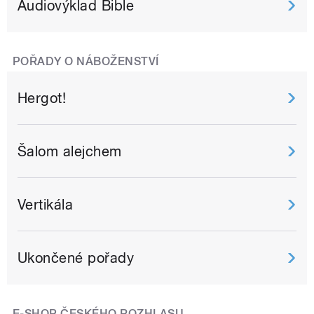
Audiovýklad Bible
POŘADY O NÁBOŽENSTVÍ
Hergot!
Šalom alejchem
Vertikála
Ukončené pořady
E-SHOP ČESKÉHO ROZHLASU