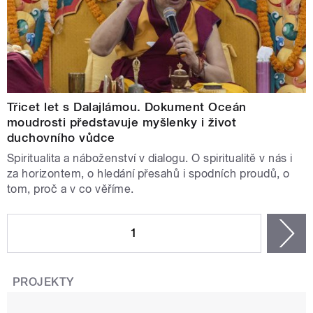
Třicet let s Dalajlámou. Dokument Oceán
moudrosti představuje myšlenky i život
duchovního vůdce
Spiritualita a náboženství v dialogu. O spiritualitě v nás i
za horizontem, o hledání přesahů i spodních proudů, o
tom, proč a v co věříme.
STRÁNKY
1
n
PROJEKTY