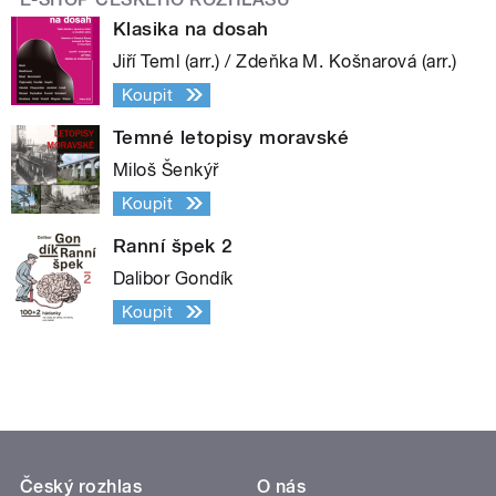
Klasika na dosah
Jiří Teml (arr.) / Zdeňka M. Košnarová (arr.)
Koupit
Temné letopisy moravské
Miloš Šenkýř
Koupit
Ranní špek 2
Dalibor Gondík
Koupit
Český rozhlas
O nás