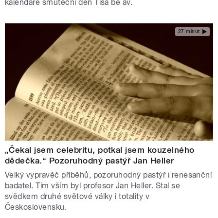
kalendáře smuteční den Tiša be av.
27 minut
„Čekal jsem celebritu, potkal jsem kouzelného
dědečka.“ Pozoruhodný pastýř Jan Heller
Velký vypravěč příběhů, pozoruhodný pastýř i renesanční
badatel. Tím vším byl profesor Jan Heller. Stal se
svědkem druhé světové války i totality v
Československu.