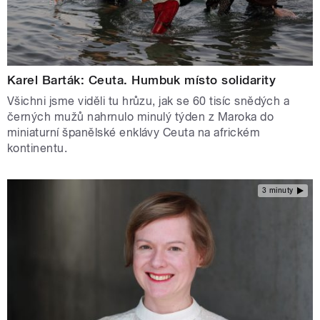
Karel Barták: Ceuta. Humbuk místo solidarity
Všichni jsme viděli tu hrůzu, jak se 60 tisíc snědých a
černých mužů nahrnulo minulý týden z Maroka do
miniaturní španělské enklávy Ceuta na africkém
kontinentu.
3 minuty