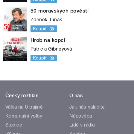
50 moravských pověstí
Zdeněk Junák
Koupit
Hrob na kopci
Patricia Gibneyová
Koupit
Český rozhlas
O nás
Válka na Ukrajině
Jak nás naladíte
Komunální volby
Nápověda
Stanice
Lidé v rádiu
eShop
Kariéra