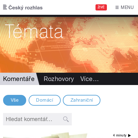
Přejít k hlavnímu obsahu
MENU
ŽIVĚ
Komentáře
Rozhovory
Více
…
Vše
Domácí
Zahraniční
4 minuty