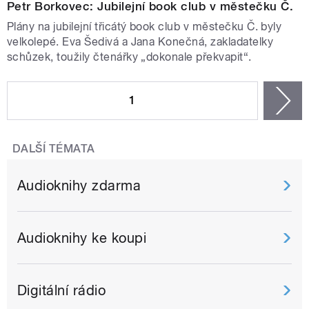
Petr Borkovec: Jubilejní book club v městečku Č.
Plány na jubilejní třicátý book club v městečku Č. byly
velkolepé. Eva Šedivá a Jana Konečná, zakladatelky
schůzek, toužily čtenářky „dokonale překvapit“.
STRÁNKY
1
n
DALŠÍ TÉMATA
Audioknihy zdarma
Audioknihy ke koupi
Digitální rádio