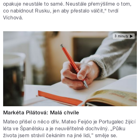
opakuje neustále to samé. Neustále přemýšlíme o tom,
co nabídnout Rusku, jen aby přestalo válčit,“ tvrdí
Víchová.
3 minuty
Markéta Pilátová: Malá chvíle
Mateo přišel o něco dřív. Mateo Feijóo je Portugalec žijící
léta ve Španělsku a je neuvěřitelně dochvilný. „Půlku
života jsem strávil čekáním na jiné lidi,” směje se.