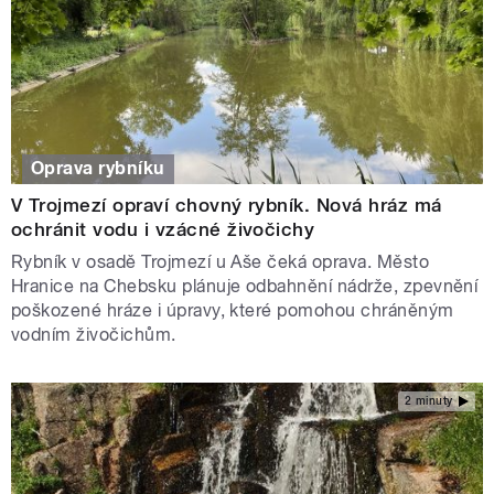
Oprava rybníku
V Trojmezí opraví chovný rybník. Nová hráz má
ochránit vodu i vzácné živočichy
Rybník v osadě Trojmezí u Aše čeká oprava. Město
Hranice na Chebsku plánuje odbahnění nádrže, zpevnění
poškozené hráze i úpravy, které pomohou chráněným
vodním živočichům.
2 minuty