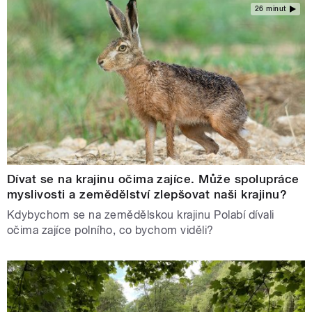
26 minut
Dívat se na krajinu očima zajíce. Může spolupráce
myslivosti a zemědělství zlepšovat naši krajinu?
Kdybychom se na zemědělskou krajinu Polabí dívali
očima zajíce polního, co bychom viděli?