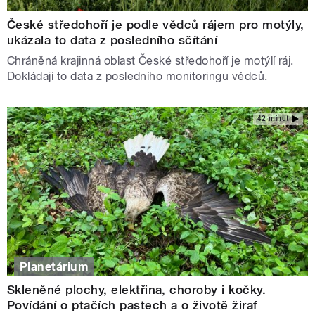
České středohoří je podle vědců rájem pro motýly,
ukázala to data z posledního sčítání
Chráněná krajinná oblast České středohoří je motýlí ráj.
Dokládají to data z posledního monitoringu vědců.
42 minut
Planetárium
Skleněné plochy, elektřina, choroby i kočky.
Povídání o ptačích pastech a o životě žiraf