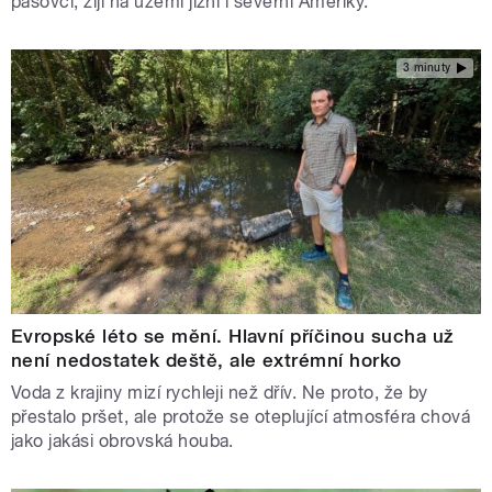
pásovci, žijí na území jižní i severní Ameriky.
3 minuty
Evropské léto se mění. Hlavní příčinou sucha už
není nedostatek deště, ale extrémní horko
Voda z krajiny mizí rychleji než dřív. Ne proto, že by
přestalo pršet, ale protože se oteplující atmosféra chová
jako jakási obrovská houba.