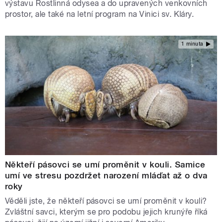
výstavu Rostlinná odysea a do upravených venkovních
prostor, ale také na letní program na Vinici sv. Kláry.
1 minuta
Někteří pásovci se umí proměnit v kouli. Samice
umí ve stresu pozdržet narození mláďat až o dva
roky
Věděli jste, že někteří pásovci se umí proměnit v kouli?
Zvláštní savci, kterým se pro podobu jejich krunýře říká