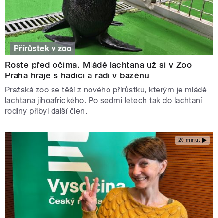
Přírůstek v zoo
Roste před očima. Mládě lachtana už si v Zoo
Praha hraje s hadicí a řádí v bazénu
Pražská zoo se těší z nového přírůstku, kterým je mládě
lachtana jihoafrického. Po sedmi letech tak do lachtaní
rodiny přibyl další člen.
20 minut