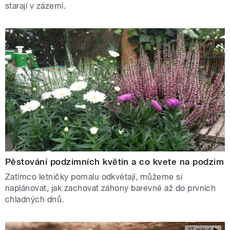
starají v zázemí.
Pěstování podzimních květin a co kvete na podzim
Zatímco letničky pomalu odkvétají, můžeme si
naplánovat, jak zachovat záhony barevné až do prvních
chladných dnů.
27 minut