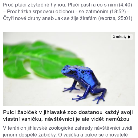
Proč ptáci zbytečně hynou. Ptačí pasti a co s nimi (4:40)
– Procházka srpnovou oblohou - se zatměním (18:52) –
Čtyři nové druhy aneb Jak se žije žirafám (repríza, 25:01)
3 minuty
Pulci žabiček v jihlavské zoo dostanou každý svoji
vlastní vaničku, návštěvníci je ale vidět nemůžou
V teráriích jihlavské zoologické zahrady návštěvníci uvidí
jenom dospělé žabičky. O vajíčka a pulce se chovatelé