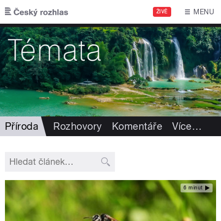
Přejít k hlavnímu obsahu
MENU
ŽIVĚ
Příroda
Rozhovory
Komentáře
Více
…
6 minut