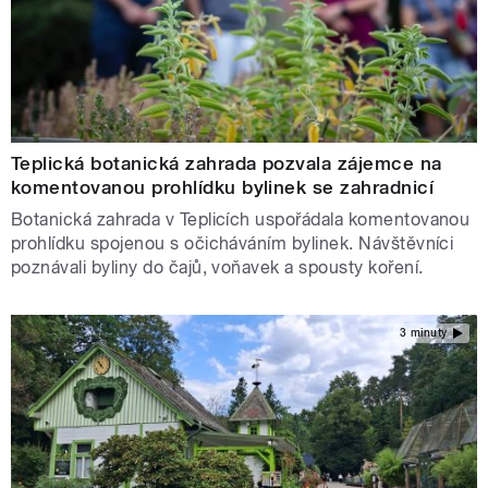
Teplická botanická zahrada pozvala zájemce na
komentovanou prohlídku bylinek se zahradnicí
Botanická zahrada v Teplicích uspořádala komentovanou
prohlídku spojenou s očicháváním bylinek. Návštěvníci
poznávali byliny do čajů, voňavek a spousty koření.
3 minuty