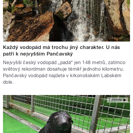
Každý vodopád má trochu jiný charakter. U nás
patří k nejvyšším Pančavský
Nejvyšší český vodopád „padá“ jen 148 metrů, zatímco
světový rekordman dosahuje téměř jednoho kilometru.
Pančavský vodopád najdete v krkonošském Labském
dole.
1 minuta