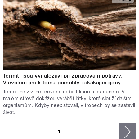
Termiti jsou vynalézaví při zpracování potravy.
V evoluci jim k tomu pomohly i skákající geny
Termiti se živí se dřevem, nebo hlínou a humusem. V
malém střevě dokážou vyrábět látky, které slouží dalším
organismům. Kdyby neexistovali, v tropech by se zastavil
život.
STRÁNKY
1
n