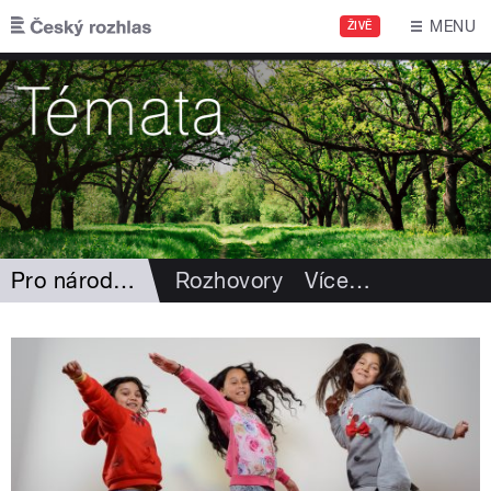
Přejít k hlavnímu obsahu
MENU
ŽIVĚ
Pro národnostní menšiny
Rozhovory
Více
…