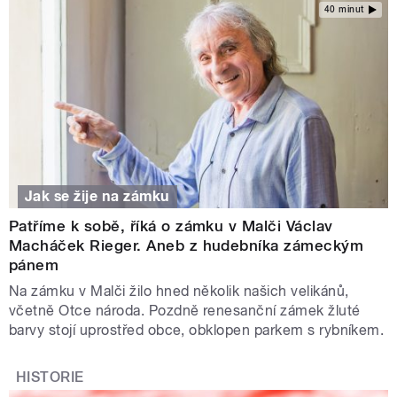
40 minut
Jak se žije na zámku
Patříme k sobě, říká o zámku v Malči Václav
Macháček Rieger. Aneb z hudebníka zámeckým
pánem
Na zámku v Malči žilo hned několik našich velikánů,
včetně Otce národa. Pozdně renesanční zámek žluté
barvy stojí uprostřed obce, obklopen parkem s rybníkem.
HISTORIE