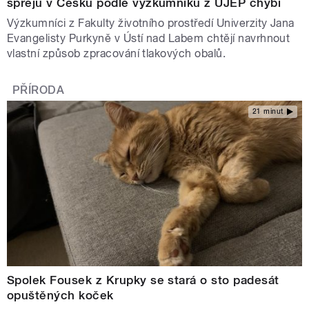
sprejů v Česku podle výzkumníků z UJEP chybí
Výzkumníci z Fakulty životního prostředí Univerzity Jana
Evangelisty Purkyně v Ústí nad Labem chtějí navrhnout
vlastní způsob zpracování tlakových obalů.
PŘÍRODA
21 minut
Spolek Fousek z Krupky se stará o sto padesát
opuštěných koček