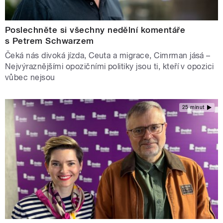
Poslechněte si všechny nedělní komentáře
s Petrem Schwarzem
Čeká nás divoká jízda, Ceuta a migrace, Cimrman jásá –
Nejvýraznějšími opozičními politiky jsou ti, kteří v opozici
vůbec nejsou
25 minut