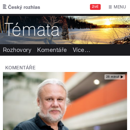
Přejít k hlavnímu obsahu
MENU
ŽIVĚ
Rozhovory
Komentáře
Více
…
KOMENTÁŘE
26 minut