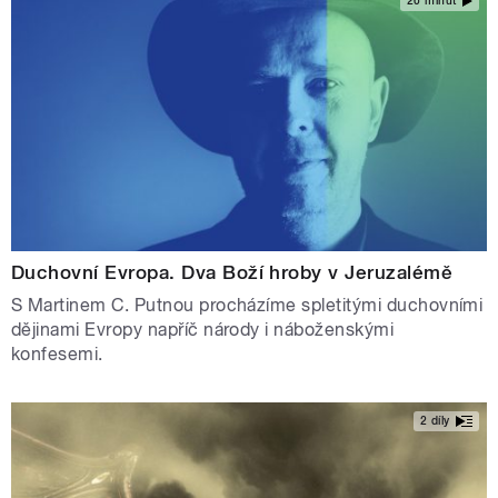
26 minut
Duchovní Evropa. Dva Boží hroby v Jeruzalémě
S Martinem C. Putnou procházíme spletitými duchovními
dějinami Evropy napříč národy i náboženskými
konfesemi.
2 díly