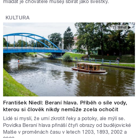
mláďat je chovatelé musejí sbírat jako švestky.
KULTURA
23 minut
František Niedl: Beraní hlava. Příběh o síle vody,
kterou si člověk nikdy nemůže zcela ochočit
Lidé si myslí, že umí zkrotit řeky a potoky, ale mýlí se.
Povídka Beraní hlava přináší čtyři obrazy od budějovické
Malše v proměnách času v letech 1203, 1893, 2002 a