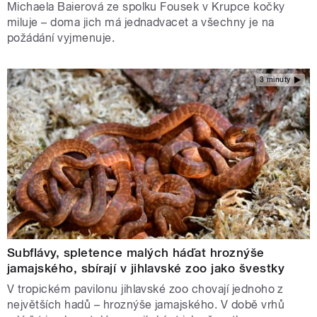
Michaela Baierová ze spolku Fousek v Krupce kočky
miluje – doma jich má jednadvacet a všechny je na
požádání vyjmenuje.
3 minuty
Subflávy, spletence malých háďat hroznýše
jamajského, sbírají v jihlavské zoo jako švestky
V tropickém pavilonu jihlavské zoo chovají jednoho z
největších hadů – hroznýše jamajského. V době vrhů