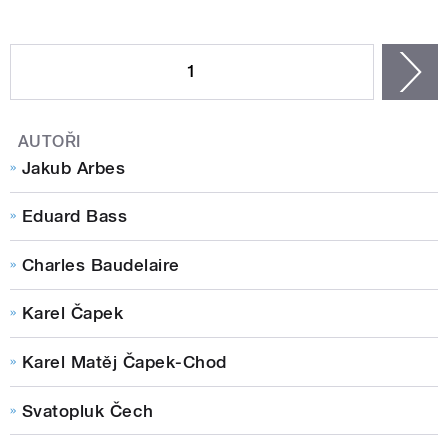
STRÁNKY
1
n
AUTOŘI
Jakub Arbes
Eduard Bass
Charles Baudelaire
Karel Čapek
Karel Matěj Čapek-Chod
Svatopluk Čech