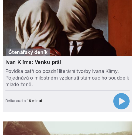
Čtenářský deník
Ivan Klíma: Venku prší
Povídka patří do pozdní literární tvorby Ivana Klímy.
Pojednává o milostném vzplanutí stárnoucího soudce k
mladé ženě.
Délka audia
16 minut