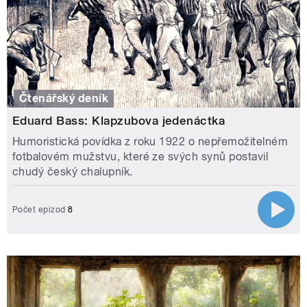
Čtenářský deník
Eduard Bass: Klapzubova jedenáctka
Humoristická povídka z roku 1922 o nepřemožitelném
fotbalovém mužstvu, které ze svých synů postavil
chudý český chalupník.
Počet epizod
8