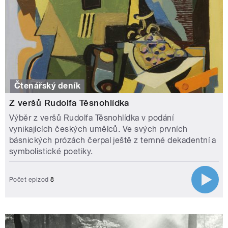
Čtenářský deník
Z veršů Rudolfa Těsnohlídka
Výběr z veršů Rudolfa Těsnohlídka v podání
vynikajících českých umělců. Ve svých prvních
básnických prózách čerpal ještě z temné dekadentní a
symbolistické poetiky.
Počet epizod
8