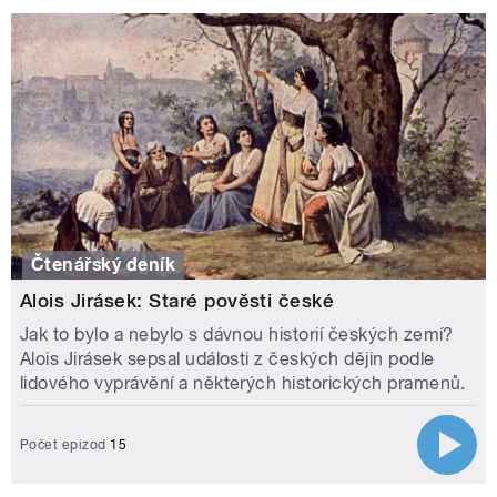
Čtenářský deník
Alois Jirásek: Staré pověsti české
Jak to bylo a nebylo s dávnou historií českých zemí?
Alois Jirásek sepsal události z českých dějin podle
lidového vyprávění a některých historických pramenů.
Počet epizod
15