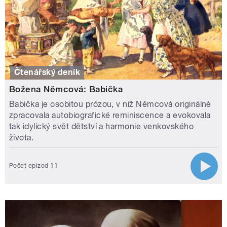
Čtenářský deník
Božena Němcová: Babička
Babička je osobitou prózou, v níž Němcová originálně
zpracovala autobiografické reminiscence a evokovala
tak idylický svět dětství a harmonie venkovského
života.
Počet epizod
11