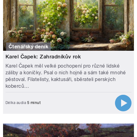
Čtenářský deník
Karel Čapek: Zahradníkův rok
Karel Čapek měl velké pochopení pro různé lidské
záliby a koníčky. Psal o nich hojně a sám také mnohé
pěstoval. Filatelisty, kaktusáři, sběrateli perských
koberců…
Délka audia
5 minut