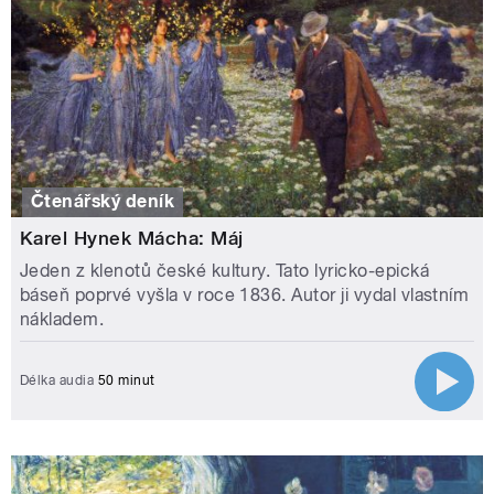
Čtenářský deník
Karel Hynek Mácha: Máj
Jeden z klenotů české kultury. Tato lyricko-epická
báseň poprvé vyšla v roce 1836. Autor ji vydal vlastním
nákladem.
Délka audia
50 minut