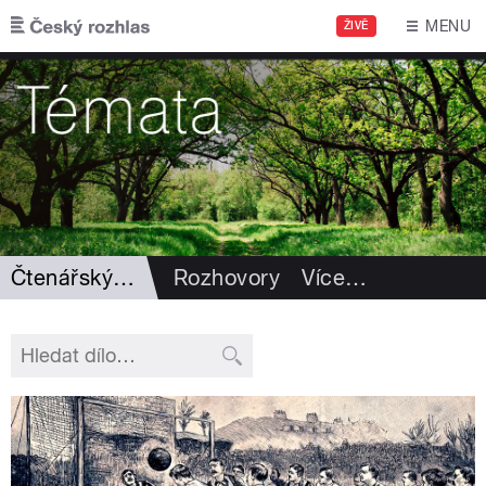
Přejít k hlavnímu obsahu
MENU
ŽIVĚ
Čtenářský deník
Rozhovory
Více
…