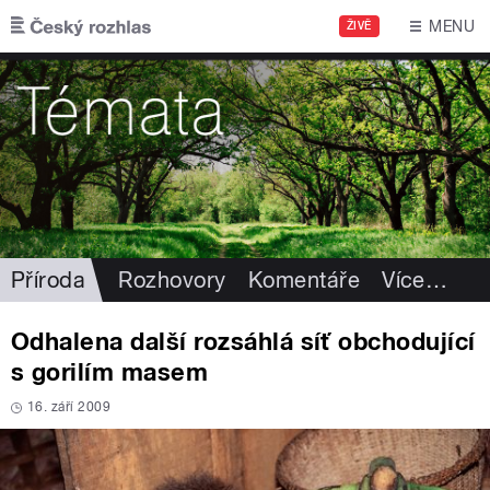
Přejít k hlavnímu obsahu
MENU
ŽIVĚ
Příroda
Rozhovory
Komentáře
Více
…
Odhalena další rozsáhlá síť obchodující
s gorilím masem
16. září 2009