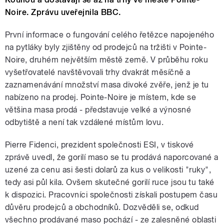
Noire. Zprávu uveřejnila BBC.
První informace o fungování celého řetězce napojeného
na pytláky byly zjištěny od prodejců na tržišti v Pointe-
Noire, druhém největším městě země. V průběhu roku
vyšetřovatelé navštěvovali trhy dvakrát měsíčně a
zaznamenávání množství masa divoké zvěře, jenž je tu
nabízeno na prodej. Pointe-Noire je místem, kde se
většina masa prodá - představuje velké a výnosné
odbytiště a není tak vzdálené místům lovu.
Pierre Fidenci, prezident společnosti ESI, v tiskové
zprávě uvedl, že gorilí maso se tu prodává naporcované a
uzené za cenu asi šesti dolarů za kus o velikosti "ruky",
tedy asi půl kila. Ovšem skutečné gorilí ruce jsou tu také
k dispozici. Pracovníci společnosti získali postupem času
důvěru prodejců a obchodníků. Dozvěděli se, odkud
všechno prodávané maso pochází - ze zalesněné oblasti