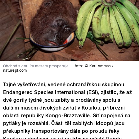
Obchod s gorilím masem prosperuje.
|
foto:
© Karl Amman /
naturepl.com
Tajné vyšetřování, vedené ochranářskou skupinou
Endangered Species International (ESI), zjistilo, že až
dvě gorily týdně jsou zabity a prodávány spolu s
dalším masem divokých zvířat v Kouilou, příbřežní
oblasti republiky Kongo-Brazzaville. Síť napojená na
pytláky je rozsáhlá. Části těl zabitých lidoopů jsou
překupníky transportovány dále po proudu řeky
Kouilou a dostávají se až na trhy ve městě Pointe-