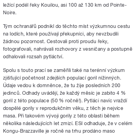
ležící podél řeky Kouilou, asi 100 až 130 km od Pointe-
Noire.
Tým ochranářů podnikl do těchto míst výzkumnou cestu
na lodích, které používají překupníci, aby nevzbudili
žádnou pozornost. Cestovali proti proudu řeky,
fotografovali, nahrávali rozhovory z vesničany a postupně
odhalovali rozsah pytláctví.
Spolu s touto prací se zaměřili také na terénní výzkum
zjišťující početnost zdejších populací goril nížinných.
Údaje vedou k domněnce, že tu žije posledních 200
jedinců. Odhady uvádějí, že každý měsíc je zabito 4 %
goril z této populace (50 % ročně!). Pytláci navíc vraždí
dospělé gorily v reprodukčním věku, z těch je nejvíce
masa. Při takovém vývoji gorily z této oblasti během
několika následujících let zmizí. ESI odhaduje, že v celém
Kongu-Brazzaville je ročně na trhu prodáno maso