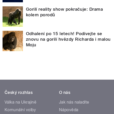
Gorilí reality show pokračuje: Drama
kolem porodů
Odhalení po 15 letech! Podívejte se
znovu na gorilí hvězdy Richarda i malou
Moju
Český rozhlas
O nás
Válka na Ukrajině
Jak nás naladíte
Komunální volby
Nápověda