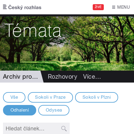
Přejít k hlavnímu obsahu
MENU
ŽIVĚ
Archiv projektů
Rozhovory
Více
…
Vše
Sokoli v Praze
Sokoli v Plzni
Odhalení
Odysea