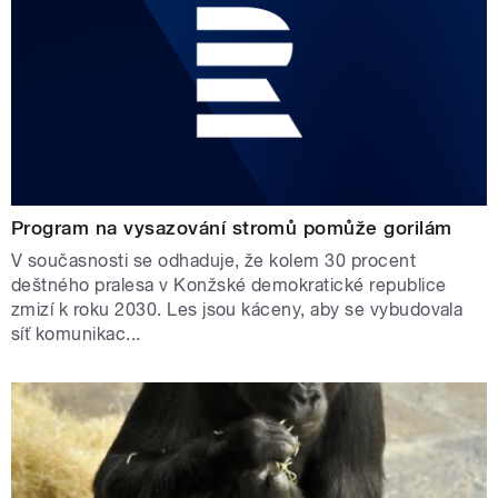
Program na vysazování stromů pomůže gorilám
V současnosti se odhaduje, že kolem 30 procent
deštného pralesa v Konžské demokratické republice
zmizí k roku 2030. Les jsou káceny, aby se vybudovala
síť komunikac...