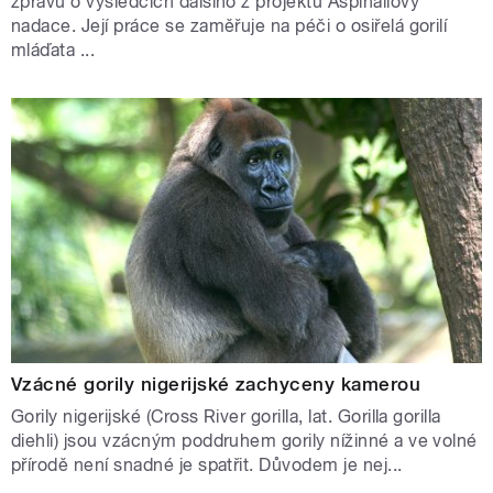
zprávu o výsledcích dalšího z projektů Aspinallovy
nadace. Její práce se zaměřuje na péči o osiřelá gorilí
mláďata ...
Vzácné gorily nigerijské zachyceny kamerou
Gorily nigerijské (Cross River gorilla, lat. Gorilla gorilla
diehli) jsou vzácným poddruhem gorily nížinné a ve volné
přírodě není snadné je spatřit. Důvodem je nej...