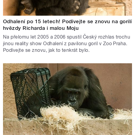
Odhalení po 15 letech! Podívejte se znovu na gorilí
hvězdy Richarda i malou Moju
Na přelomu let 2005 a 2006 spustil Český rozhlas trochu
jinou reality show Odhalení z pavilonu goril v Zoo Praha.
Podívejte se znovu, jak to tenkrát bylo.