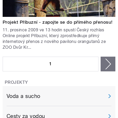
Projekt Příbuzní - zapojte se do přímého přenosu!
11. prosince 2009 ve 13 hodin spustí Český rozhlas
Online projekt Příbuzní, který zprostředkuje přímý
internetový přenos z nového pavilonu orangutanů ze
ZOO Dvůr Kr...
STRÁNKY
1
n
PROJEKTY
Voda a sucho
Cesty za vodou