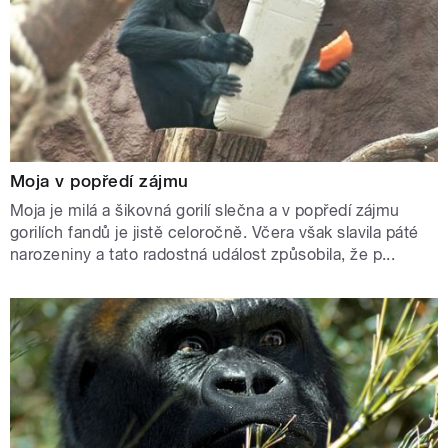
Moja v popředí zájmu
Moja je milá a šikovná gorilí slečna a v popředí zájmu
gorilích fandů je jistě celoročně. Včera však slavila páté
narozeniny a tato radostná událost způsobila, že p...