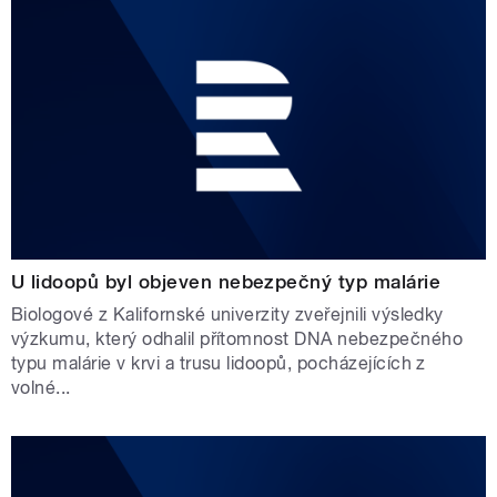
U lidoopů byl objeven nebezpečný typ malárie
Biologové z Kalifornské univerzity zveřejnili výsledky
výzkumu, který odhalil přítomnost DNA nebezpečného
typu malárie v krvi a trusu lidoopů, pocházejících z
volné...