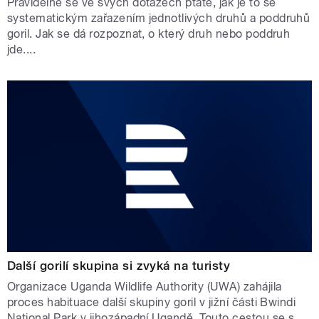
Pravidelně se ve svých dotazech ptáte, jak je to se
systematickým zařazením jednotlivých druhů a poddruhů
goril. Jak se dá rozpoznat, o který druh nebo poddruh
jde....
Další gorilí skupina si zvyká na turisty
Organizace Uganda Wildlife Authority (UWA) zahájila
proces habituace další skupiny goril v jižní části Bwindi
National Park v jihozápadní Ugandě. Touto cestou se s...