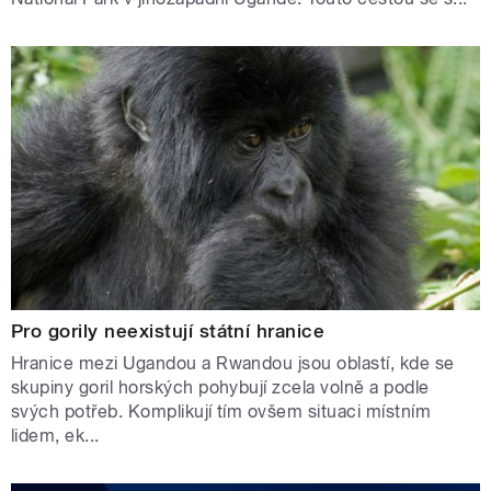
Pro gorily neexistují státní hranice
Hranice mezi Ugandou a Rwandou jsou oblastí, kde se
skupiny goril horských pohybují zcela volně a podle
svých potřeb. Komplikují tím ovšem situaci místním
lidem, ek...