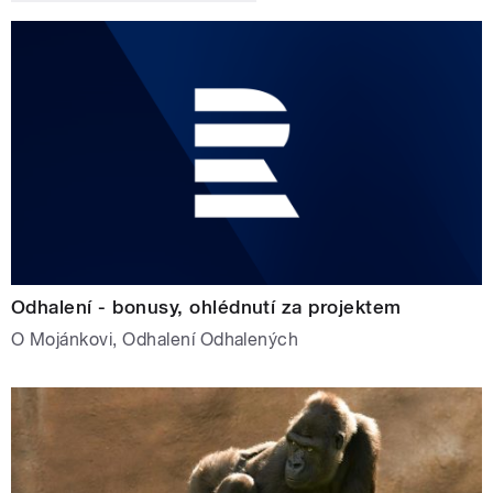
Odhalení - bonusy, ohlédnutí za projektem
O Mojánkovi, Odhalení Odhalených