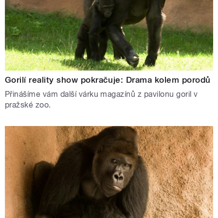
Gorilí reality show pokračuje: Drama kolem porodů
Přinášíme vám další várku magazínů z pavilonu goril v
pražské zoo.