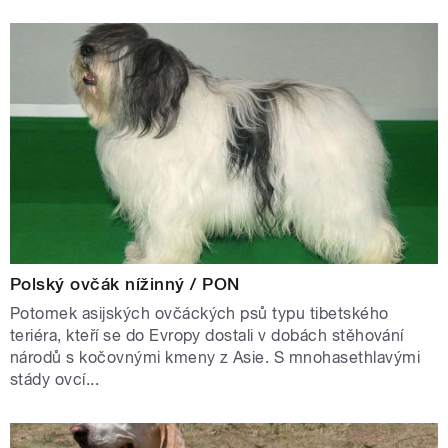
Polský ovčák nížinný / PON
Potomek asijských ovčáckých psů typu tibetského
teriéra, kteří se do Evropy dostali v dobách stěhování
národů s kočovnými kmeny z Asie. S mnohasethlavými
stády ovcí...