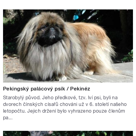
Pekingský palácový psík / Pekinéz
Starobylý původ. Jeho předkové, tzv. lví psi, byli na
dvorech čínských císařů chováni už v 6. století našeho
letopočtu. Jejich držení bylo vyhrazeno pouze členům
pa...