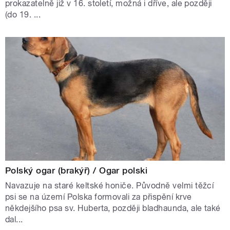
prokazatelně již v 16. století, možná i dříve, ale později
(do 19. ...
Polský ogar (brakýř) / Ogar polski
Navazuje na staré keltské honiče. Původně velmi těžcí
psi se na území Polska formovali za přispění krve
někdejšího psa sv. Huberta, později bladhaunda, ale také
dal...