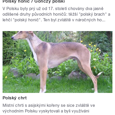
Polský honič / Gonczy polski
V Polsku byly prý už od 17. století chovány dva jasně
odlišené druhy původních honičů: těžší "polský brach" a
lehčí "polský honič". Ten byl zvláště v náročných ho...
Polský chrt
Místní chrti s asijskými kořeny se sice zvláště ve
východním Polsku vyskytovali a byli využíváni