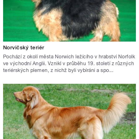
Norvičský teriér
Pochází z okolí města Norwich ležícího v hrabství Norfolk
ve východní Anglii. Vznikl v průběhu 19. století z různých
teriérských plemen, z nichž byli vybíráni a spo...