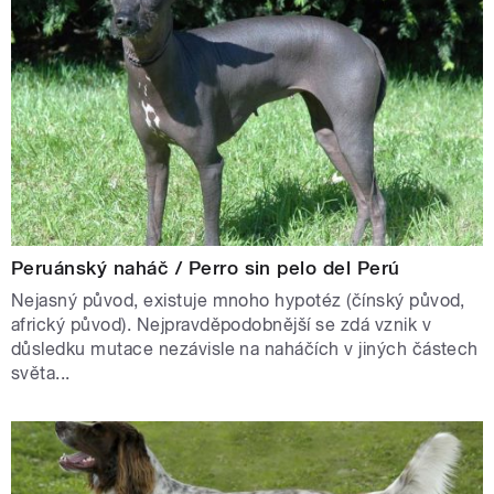
Peruánský naháč / Perro sin pelo del Perú
Nejasný původ, existuje mnoho hypotéz (čínský původ,
africký původ). Nejpravděpodobnější se zdá vznik v
důsledku mutace nezávisle na naháčích v jiných částech
světa...