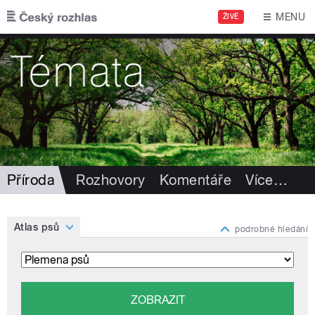
Přejít k hlavnímu obsahu
MENU
ŽIVĚ
Příroda
Rozhovory
Komentáře
Více
…
Atlas psů
podrobné hledání