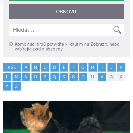
Kombinaci filtrů potvrďte kliknutím na Zobrazit, nebo
vybírejte podle abecedy.
VŠE
A
B
C
D
E
F
G
H
I
J
K
L
M
N
O
P
Q
R
S
T
U
V
W
X
Y
Z