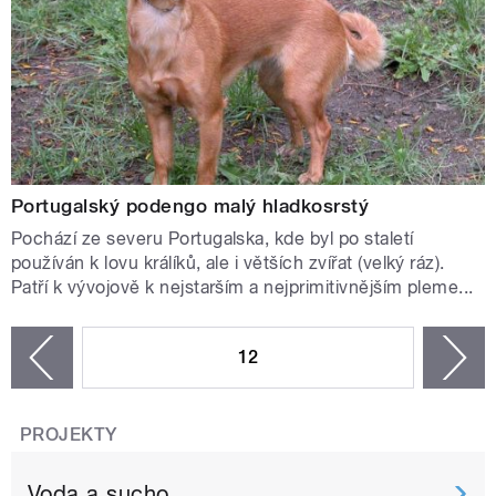
Portugalský podengo malý hladkosrstý
Pochází ze severu Portugalska, kde byl po staletí
používán k lovu králíků, ale i větších zvířat (velký ráz).
Patří k vývojově k nejstarším a nejprimitivnějším pleme...
STRÁNKY
12
n
zí
PROJEKTY
Voda a sucho