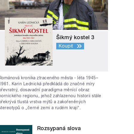
Šikmý kostel 3
Koupit
Románová kronika ztraceného města - léta 1945–
1961. Karin Lednická předkládá do značné míry
převratný, dosavadní paradigma měnící obraz
hornického regionu, jehož zahlazenou historii stále
překrývá tlustá vrstva mýtů a zakořeněných
stereotypů o „černé zemi a rudém kraji“.
Rozsypaná slova