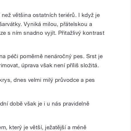
než většina ostatních teriérů. I když je
šarvátky. Vyniká milou, přátelskou a
 s ním snadno vyjít. Přitažlivý kontrast
na péči poměrně nenáročný pes. Srst je
rimovat, úprava však není příliš složitá.
krys, dnes velmi milý průvodce a pes
dní době však je i u nás pravidelně
m, který je větší, ježatější a méně