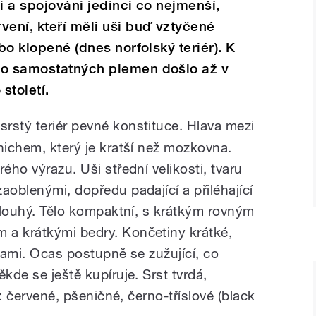
i a spojováni jedinci co nejmenší,
vení, kteří měli uši buď vztyčené
ebo klopené (dnes norfolský teriér). K
do samostatných plemen došlo až v
století.
rstý teriér pevné konstituce. Hlava mezi
nichem, který je kratší než mozkovna.
ého výrazu. Uši střední velikosti, tvaru
aoblenými, dopředu padající a přiléhající
 dlouhý. Tělo kompaktní, s krátkým rovným
 a krátkými bedry. Končetiny krátké,
pkami. Ocas postupně se zužující, co
kde se ještě kupíruje. Srst tvrdá,
í: červené, pšeničné, černo-tříslové (black