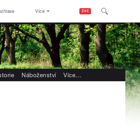
ozhlase
Více
ŽIVĚ
storie
Náboženství
Více
…