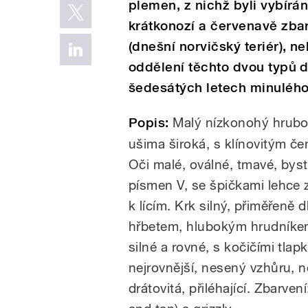
plemen, z nichž byli vybírán
krátkonozí a červenavě zbar
(dnešní norvičský teriér), n
oddělení těchto dvou typů 
šedesátých letech minulého 
Popis:
Malý nízkonohý hrubos
ušima široká, s klínovitým če
Oči malé, oválné, tmavé, bystr
písmen V, se špičkami lehce z
k lícím. Krk silný, přiměřeně
hřbetem, hlubokým hrudníkem
silné a rovné, s kočičími tla
nejrovnější, nesený vzhůru, ně
drátovitá, přiléhající. Zbarven