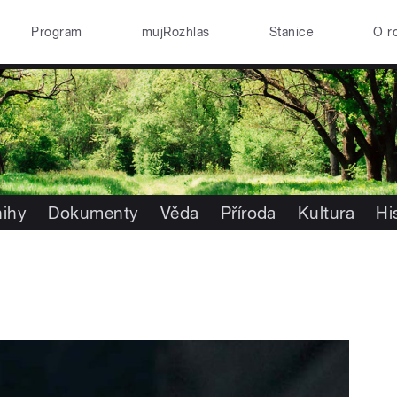
Program
mujRozhlas
Stanice
O r
nihy
Dokumenty
Věda
Příroda
Kultura
Hi