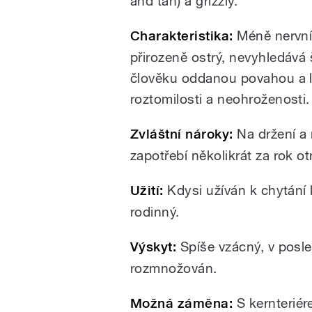
and tan) a grizzly.
Charakteristika:
Méně nervní 
přirozeně ostrý, nevyhledává 
člověku oddanou povahou a lze
roztomilosti a neohroženosti.
Zvláštní nároky:
Na držení a 
zapotřebí několikrát za rok ot
Užití:
Kdysi užíván k chytání 
rodinný.
Výskyt:
Spíše vzácný, v posle
rozmnožován.
Možná záměna:
S kernteriére