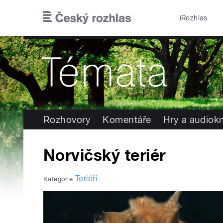
Přejít k hlavnímu obsahu
iRozhlas
Rozhovory
Komentáře
Hry a audiok
Norvičský teriér
Teriéři
Kategorie