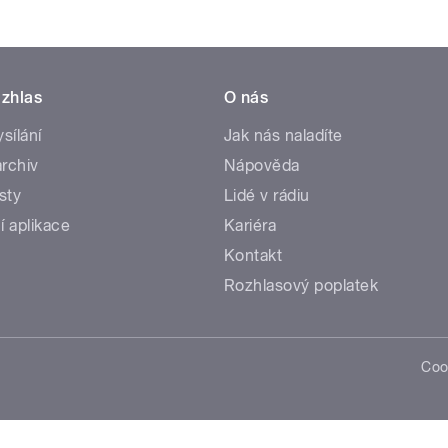
zhlas
O nás
ysílání
Jak nás naladíte
rchiv
Nápověda
sty
Lidé v rádiu
í aplikace
Kariéra
Kontakt
Rozhlasový poplatek
Coo