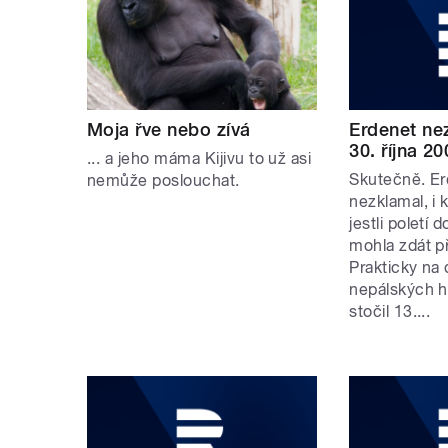
Moja řve nebo zívá
Erdenet ne
30. října 20
... a jeho máma Kijivu to už asi
Skutečně. Er
nemůže poslouchat.
nezklamal, i 
jestli poletí 
mohla zdát p
Prakticky na
nepálských h
stočil 13....