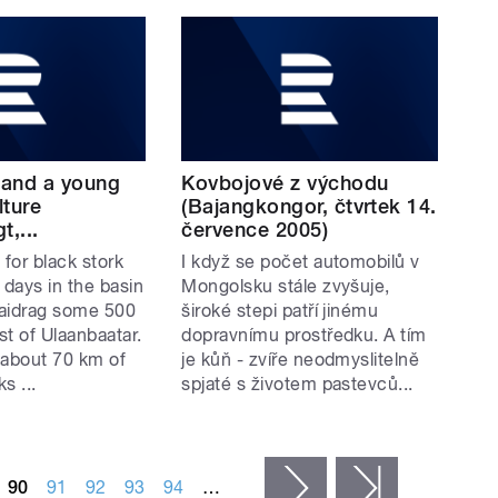
k and a young
Kovbojové z východu
lture
(Bajangkongor, čtvrtek 14.
t,...
července 2005)
for black stork
I když se počet automobilů v
 days in the basin
Mongolsku stále zvyšuje,
 Baidrag some 500
široké stepi patří jinému
t of Ulaanbaatar.
dopravnímu prostředku. A tím
about 70 km of
je kůň - zvíře neodmyslitelně
s ...
spjaté s životem pastevců...
90
91
92
93
94
…
následující ›
poslední »