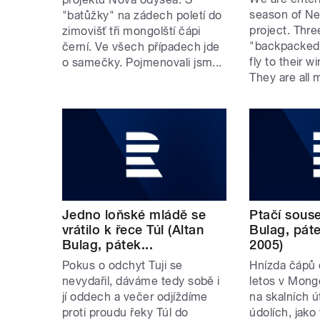
season of N
"batůžky" na zádech poletí do
project. Thr
zimovišť tři mongolští čápi
"backpacked"
černí. Ve všech případech jde
fly to their w
o samečky. Pojmenovali jsm...
They are all 
Jedno loňské mládě se
Ptačí souse
vrátilo k řece Túl (Altan
Bulag, pát
Bulag, pátek...
2005)
Pokus o odchyt Tuji se
Hnízda čápů
nevydařil, dáváme tedy sobě i
letos v Mongo
jí oddech a večer odjíždíme
na skalních 
proti proudu řeky Túl do
údolích, jako