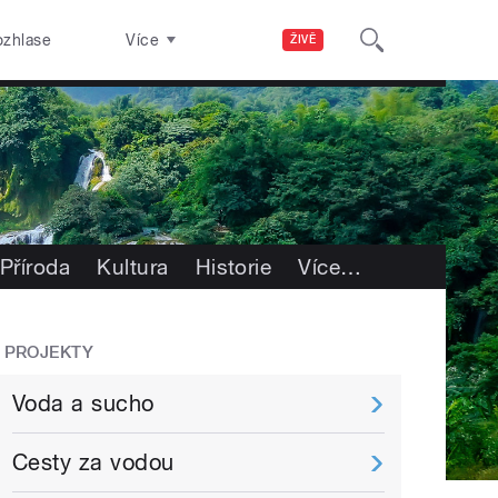
ozhlase
Více
ŽIVĚ
Příroda
Kultura
Historie
Více
…
PROJEKTY
Voda a sucho
Cesty za vodou