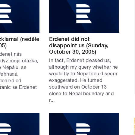
zklamal (neděle
Erdenet did not
05)
disappoint us (Sunday,
October 30, 2005)
denet nás
In fact, Erdenet pleased us,
když moje otázka,
although my query whether he
do Nepálu, se
would fly to Nepal could seem
řehnaná.
exaggerated. He turned
 dohled od
southward on October 13
ranic se Erdenet
close to Nepal boundary and
r...