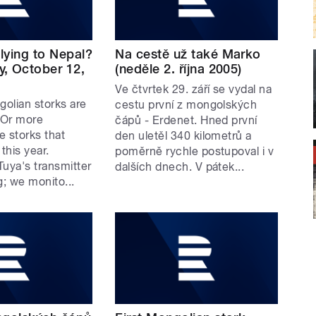
flying to Nepal?
Na cestě už také Marko
, October 12,
(neděle 2. října 2005)
Ve čtvrtek 29. září se vydal na
golian storks are
cestu první z mongolských
. Or more
čápů - Erdenet. Hned první
he storks that
den uletěl 340 kilometrů a
this year.
poměrně rychle postupoval i v
 Tuya's transmitter
dalších dnech. V pátek...
ng; we monito...