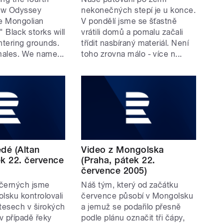
ew Odyssey
nekonečných stepí je u konce.
ee Mongolian
V pondělí jsme se šťastně
 Black storks will
vrátili domů a pomalu začali
intering grounds.
třídit nasbíraný materiál. Není
males. We name...
toho zrovna málo - více n...
dé (Altan
Video z Mongolska
ek 22. července
(Praha, pátek 22.
července 2005)
 černých jsme
Náš tým, který od začátku
lsku kontrolovali
července působí v Mongolsku
útesech v širokých
a jemuž se podařilo přesně
 v případě řeky
podle plánu označit tři čápy,