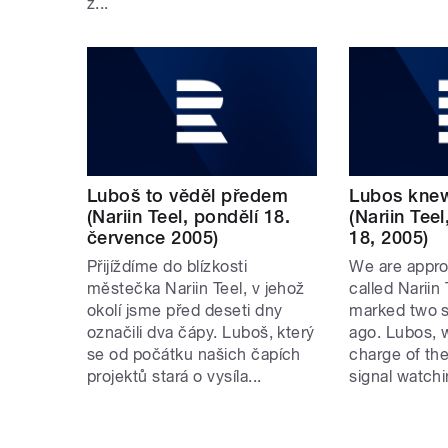
z...
Luboš to věděl předem
Lubos knew
(Nariin Teel, pondělí 18.
(Nariin Tee
července 2005)
18, 2005)
Přijíždíme do blízkosti
We are approa
městečka Nariin Teel, v jehož
called Nariin
okolí jsme před deseti dny
marked two s
označili dva čápy. Luboš, který
ago. Lubos, 
se od počátku našich čapích
charge of the
projektů stará o vysíla...
signal watchin