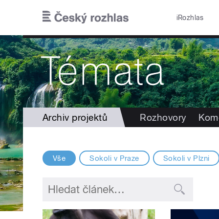
Přejít k hlavnímu obsahu
iRozhlas
Archiv projektů
Rozhovory
Kom
Vše
Sokoli v Praze
Sokoli v Plzni