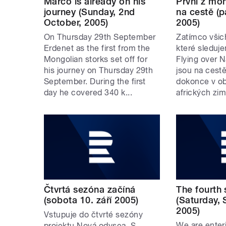
Marco is already on his
První z mo
journey (Sunday, 2nd
na cestě (p
October, 2005)
2005)
On Thursday 29th September
Zatímco všich
Erdenet as the first from the
které sleduj
Mongolian storks set off for
Flying over N
his journey on Thursday 29th
jsou na cestě
September. During the first
dokonce v ob
day he covered 340 k...
afrických zim
Čtvrtá sezóna začíná
The fourth
(sobota 10. září 2005)
(Saturday,
2005)
Vstupuje do čtvrté sezóny
We are enteri
projektu Nová odysea. S