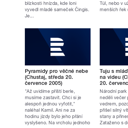
blízkosti hnízda, kde loni
Túl, nebo v u
vyvedl mladé sameček Čingis.
menších řek (
Je...
Pyramidy pro věčné nebe
Tuju s mlá
(Chustaj, středa 20.
na videu (C
července 2005)
20. červenc
"Až uvidíme příští berle,
Národní park
musíme zastavit. Chci si je
neděli večer 
alespoň jednou vyfotit,"
vedrem, pozd
naléhal Kamil. Ani ne za
přišel silný v
hodinu jízdy bylo jeho přání
stany a přines
vyslyšeno. Na vrcholu jednoho
Zataženo s de