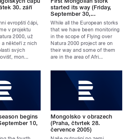
ngolských čápů
First Mongolian stork
átek 30. září
started its way (Friday,
September 30,...
ni evropští čápi,
While all the European storks
eme v projektu
that we have been monitoring
atura 2000, už
in the scope of Flying over
 a někteří z nich
Natura 2000 project are on
lasti svých
their way and some of them
ovišť, mon...
are in the area of Afri...
 season begins
Mongolsko v obrazech
 September 10,
(Praha, čtvrtek 28.
července 2005)
ng the fourth
Naše putování po zemi