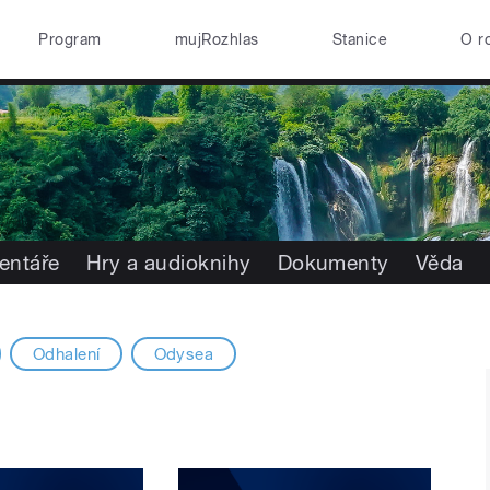
Program
mujRozhlas
Stanice
O r
entáře
Hry a audioknihy
Dokumenty
Věda
Odhalení
Odysea