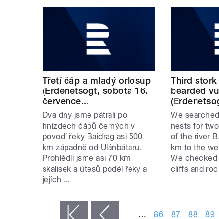
Třetí čáp a mladý orlosup
Third stor
(Erdenetsogt, sobota 16.
bearded vu
července...
(Erdenetsog
Dva dny jsme pátrali po
We searched 
hnízdech čápů černých v
nests for two
povodí řeky Baidrag asi 500
of the river
km západně od Ulánbátaru.
km to the wes
Prohlédli jsme asi 70 km
We checked 
skalisek a útesů podél řeky a
cliffs and rock
jejích ...
STRÁNKY
…
86
87
88
89
« první
‹ předchozí