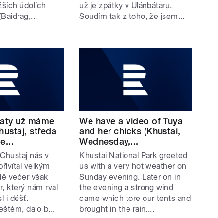
žších údolích
už je zpátky v Ulánbátaru.
Baidrag,...
Soudím tak z toho, že jsem...
ďaty už máme
We have a video of Tuya
hustaj, středa
and her chicks (Khustai,
e...
Wednesday,...
 Chustaj nás v
Khustai National Park greeted
přivítal velkým
us with a very hot weather on
ě večer však
Sunday evening. Later on in
ítr, který nám rval
the evening a strong wind
l i déšť.
came which tore our tents and
štěm, dalo b...
brought in the rain....