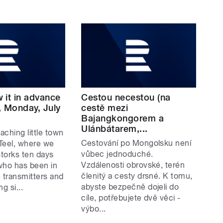
 it in advance
Cestou necestou (na
l, Monday, July
cestě mezi
Bajangkongorem a
Ulánbátarem,...
ching little town
Cestování po Mongolsku není
 Teel, where we
vůbec jednoduché.
torks ten days
Vzdálenosti obrovské, terén
who has been in
členitý a cesty drsné. K tomu,
 transmitters and
abyste bezpečně dojeli do
g si...
cíle, potřebujete dvě věci -
výbo...