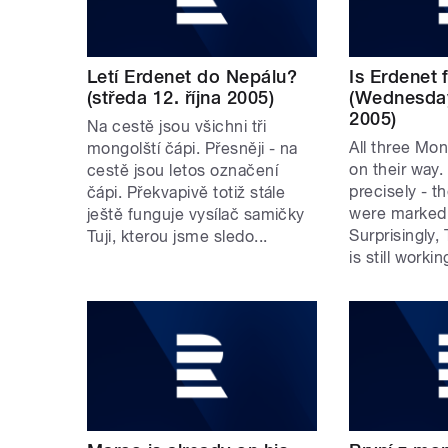
Letí Erdenet do Nepálu?
Is Erdenet 
(středa 12. října 2005)
(Wednesday
2005)
Na cestě jsou všichni tři
All three Mon
mongolští čápi. Přesněji - na
on their way
cestě jsou letos označení
precisely - t
čápi. Překvapivě totiž stále
were marked 
ještě funguje vysílač samičky
Surprisingly,
Tuji, kterou jsme sledo...
is still worki