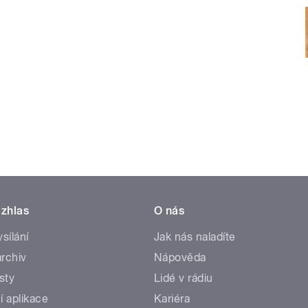
zhlas
O nás
ysílání
Jak nás naladíte
rchiv
Nápověda
sty
Lidé v rádiu
í aplikace
Kariéra