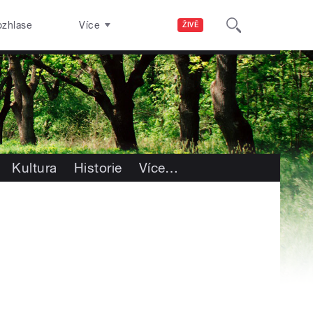
ozhlase
Více
ŽIVĚ
Kultura
Historie
Více
…