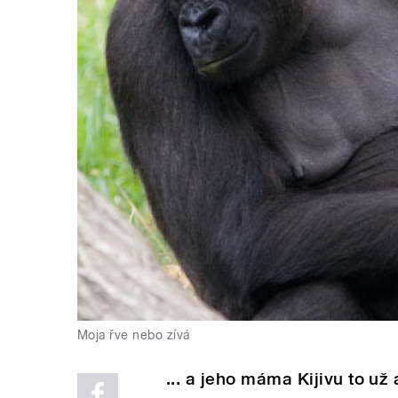
Moja řve nebo zívá
... a jeho máma Kijivu to u