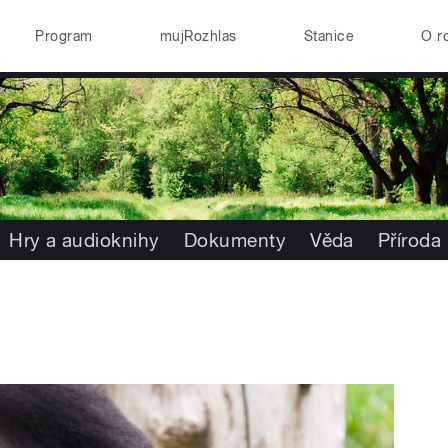
Program
mujRozhlas
Stanice
O r
Hry a audioknihy
Dokumenty
Věda
Příroda