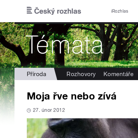
Přejít k hlavnímu obsahu
iRozhlas
Příroda
Rozhovory
Komentáře
Moja řve nebo zívá
27. únor 2012