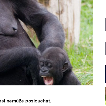
ž asi nemůže poslouchat.