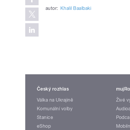
autor:
Khalil Baalbaki
Český rozhlas
mujRo
Válka na Ukrajině
Živé v
Komunální volby
Audioa
Stanice
Podca
eShop
Mobiln