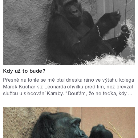
Kdy už to bude?
Přesně na tohle se mě ptal dneska ráno ve výtahu kolega
Marek Kuchařík z Leonarda chvilku před tím, než převzal
službu u sledování Kamby. "Doufám, že ne teďka, kdy ...