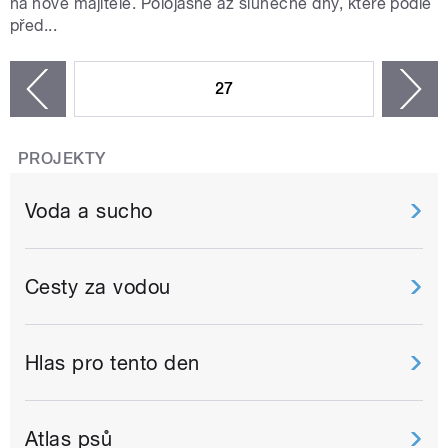
na nové majitele. Polojasné až slunečné dny, které podle
před...
STRÁNKY
27
n
zí
PROJEKTY
Voda a sucho
Cesty za vodou
Hlas pro tento den
Atlas psů