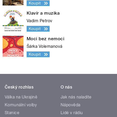
Koupit
Klavír a muzika
Vadim Petrov
Koupit
Moci bez nemoci
Šárka Volemanová
Koupit
Český rozhlas
O nás
Válka na Ukrajině
Jak nás naladíte
Komunální volby
Nápověda
Stanice
Lidé v rádiu