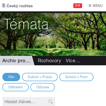
Přejít k hlavnímu obsahu
MENU
ŽIVĚ
Archiv projektů
Rozhovory
Více
…
Vše
Sokoli v Praze
Sokoli v Plzni
Odhalení
Odysea