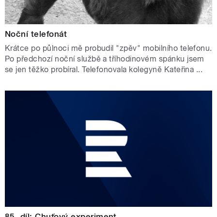
Noční telefonát
Krátce po půlnoci mě probudil "zpěv" mobilního telefonu.
Po předchozí noční službě a tříhodinovém spánku jsem
se jen těžko probíral. Telefonovala kolegyně Kateřina ...
85. díl: Chuťový experiment