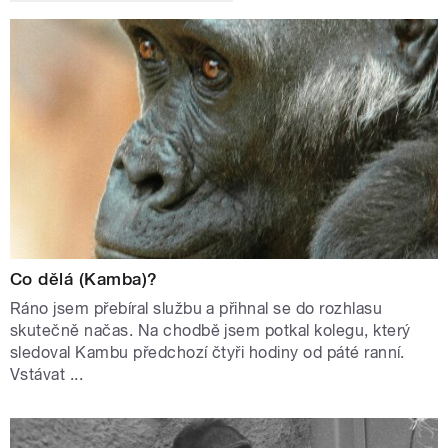
Co dělá (Kamba)?
Ráno jsem přebíral službu a přihnal se do rozhlasu
skutečně načas. Na chodbě jsem potkal kolegu, který
sledoval Kambu předchozí čtyři hodiny od páté ranní.
Vstávat ...