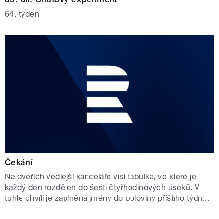
64. týden
Čekání
Na dveřích vedlejší kanceláře visí tabulka, ve které je
každý den rozdělen do šesti čtyřhodinových úseků. V
tuhle chvíli je zaplněná jmény do poloviny příštího týdn...