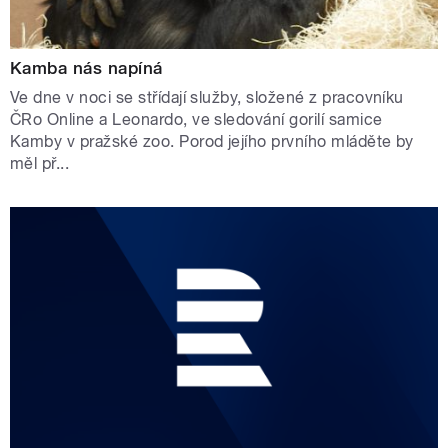
Kamba nás napíná
Ve dne v noci se střídají služby, složené z pracovníku
ČRo Online a Leonardo, ve sledování gorilí samice
Kamby v pražské zoo. Porod jejího prvního mláděte by
měl př...