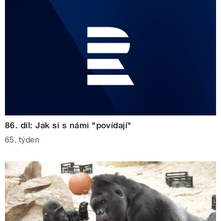
86. díl: Jak si s námi "povídají"
65. týden