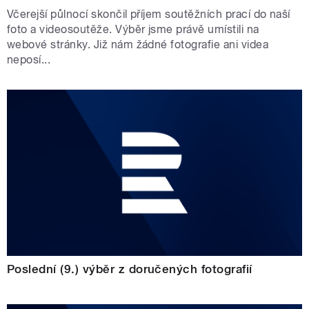
Včerejší půlnocí skončil příjem soutěžních prací do naší
foto a videosoutěže. Výběr jsme právě umístili na
webové stránky. Již nám žádné fotografie ani videa
neposí...
Poslední (9.) výběr z doručených fotografií