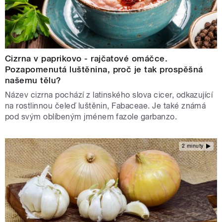
Cizrna v paprikovo - rajčatové omáčce.
Pozapomenutá luštěnina, proč je tak prospěšná
našemu tělu?
Název cizrna pochází z latinského slova cicer, odkazující
na rostlinnou čeleď luštěnin, Fabaceae. Je také známá
pod svým oblíbeným jménem fazole garbanzo.
2 minuty