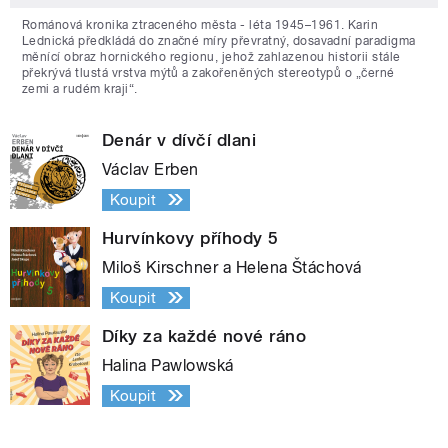
Románová kronika ztraceného města - léta 1945–1961. Karin
Lednická předkládá do značné míry převratný, dosavadní paradigma
měnící obraz hornického regionu, jehož zahlazenou historii stále
překrývá tlustá vrstva mýtů a zakořeněných stereotypů o „černé
zemi a rudém kraji“.
Denár v dívčí dlani
Václav Erben
Koupit
Hurvínkovy příhody 5
Miloš Kirschner a Helena Štáchová
Koupit
Díky za každé nové ráno
Halina Pawlowská
Koupit