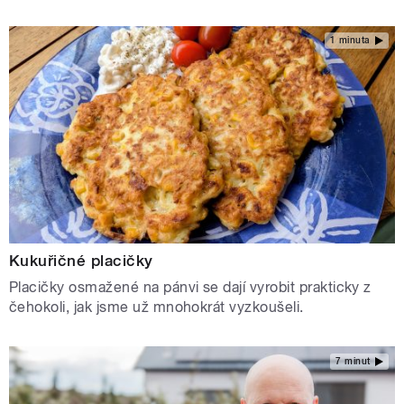
1 minuta
Kukuřičné placičky
Placičky osmažené na pánvi se dají vyrobit prakticky z
čehokoli, jak jsme už mnohokrát vyzkoušeli.
7 minut