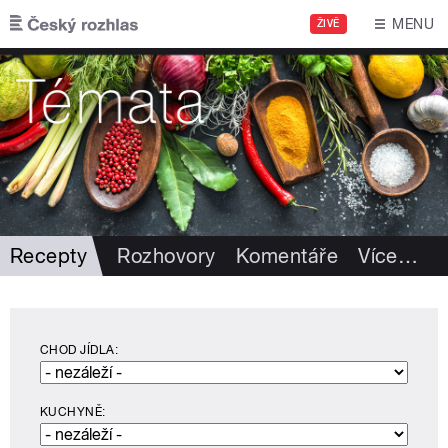
Přejít k hlavnímu obsahu
MENU
ŽIVĚ
Recepty
Rozhovory
Komentáře
Více
…
CHOD JÍDLA:
KUCHYNĚ: