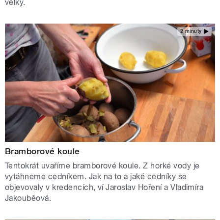
velký.
2 minuty
Bramborové koule
Tentokrát uvaříme bramborové koule. Z horké vody je
vytáhneme cedníkem. Jak na to a jaké cedníky se
objevovaly v kredencích, ví Jaroslav Hoření a Vladimíra
Jakouběová.