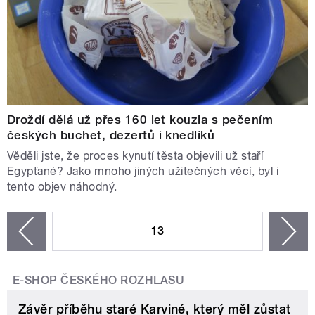
Droždí dělá už přes 160 let kouzla s pečením
českých buchet, dezertů i knedlíků
Věděli jste, že proces kynutí těsta objevili už staří
Egypťané? Jako mnoho jiných užitečných věcí, byl i
tento objev náhodný.
STRÁNKY
13
n
zí
E-SHOP ČESKÉHO ROZHLASU
Závěr příběhu staré Karviné, který měl zůstat