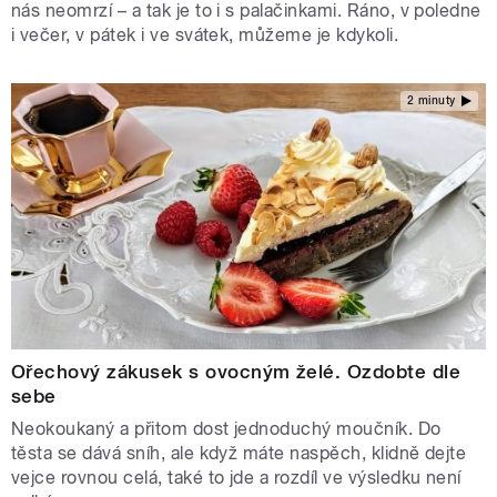
nás neomrzí – a tak je to i s palačinkami. Ráno, v poledne
i večer, v pátek i ve svátek, můžeme je kdykoli.
2 minuty
Ořechový zákusek s ovocným želé. Ozdobte dle
sebe
Neokoukaný a přitom dost jednoduchý moučník. Do
těsta se dává sníh, ale když máte naspěch, klidně dejte
vejce rovnou celá, také to jde a rozdíl ve výsledku není