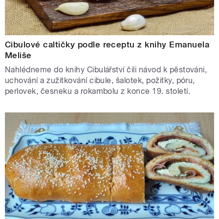
Cibulové caltičky podle receptu z knihy Emanuela
Meliše
Nahlédneme do knihy Cibulářství čili návod k pěstováni,
uchování a zužitkování cibule, šalotek, požitky, póru,
perlovek, česneku a rokambolu z konce 19. století.