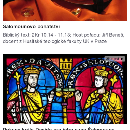
Šalomounovo bohatství
Biblický text: 2Kr 10,14 - 11,13; Host pořadu: Jiří Beneš,
docent z Husitské teologické fakulty UK v Praze
26 minut
Pokyny krále Davida pro jeho syna Šalomouna