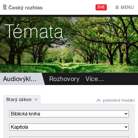
Přejít k hlavnímu obsahu
MENU
ŽIVĚ
Audiovýklad Bible
Rozhovory
Více
…
Starý zákon
podrobné hledání