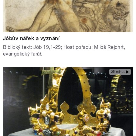
Jóbův nářek a vyznání
Biblický text: Jób 19,1-29; Host pořadu: Miloš Rejchrt,
evangelický farář.
25 minut