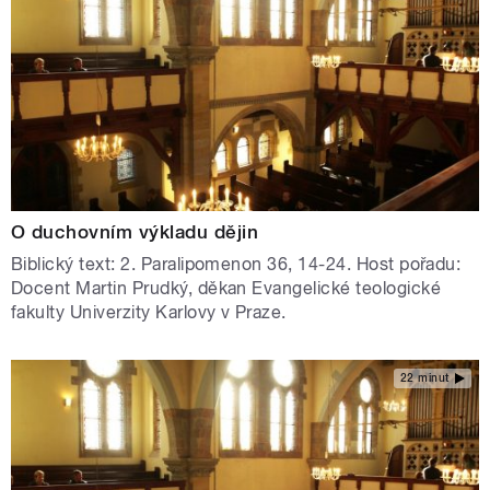
O duchovním výkladu dějin
Biblický text: 2. Paralipomenon 36, 14-24. Host pořadu:
Docent Martin Prudký, děkan Evangelické teologické
fakulty Univerzity Karlovy v Praze.
22 minut