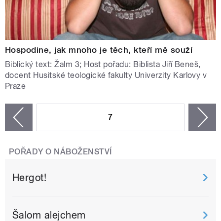
Hospodine, jak mnoho je těch, kteří mě souží
Biblický text: Žalm 3; Host pořadu: Biblista Jiří Beneš,
docent Husitské teologické fakulty Univerzity Karlovy v
Praze
STRÁNKY
7
n
zí
POŘADY O NÁBOŽENSTVÍ
Hergot!
Šalom alejchem