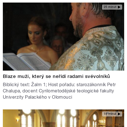
25 minut
Blaze muži, který se neřídí radami svévolníků
Biblický text: Žalm 1; Host pořadu: starozákonník Petr
Chalupa, docent Cyrilometodějské teologické fakulty
Univerzity Palackého v Olomouci
19 minut