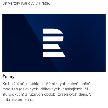
Univerzity Karlovy v Praze.
Žalmy
Kniha žalmů je sbírkou 150 různých zpěvů, nářků,
modliteb (oslavných, děkovných, naříkajících, či
liturgických) z různých období izraelských dějin. V
hebrejském kán...