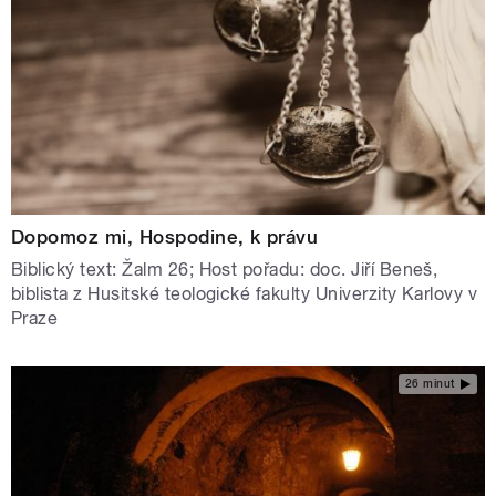
Dopomoz mi, Hospodine, k právu
Biblický text: Žalm 26; Host pořadu: doc. Jiří Beneš,
biblista z Husitské teologické fakulty Univerzity Karlovy v
Praze
26 minut