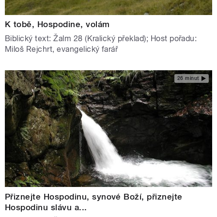
K tobě, Hospodine, volám
Biblický text: Žalm 28 (Kralický překlad); Host pořadu:
Miloš Rejchrt, evangelický farář
26 minut
Přiznejte Hospodinu, synové Boží, přiznejte
Hospodinu slávu a...