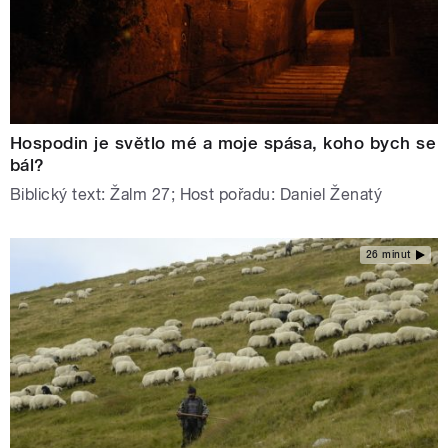
Hospodin je světlo mé a moje spása, koho bych se
bál?
Biblický text: Žalm 27; Host pořadu: Daniel Ženatý
26 minut