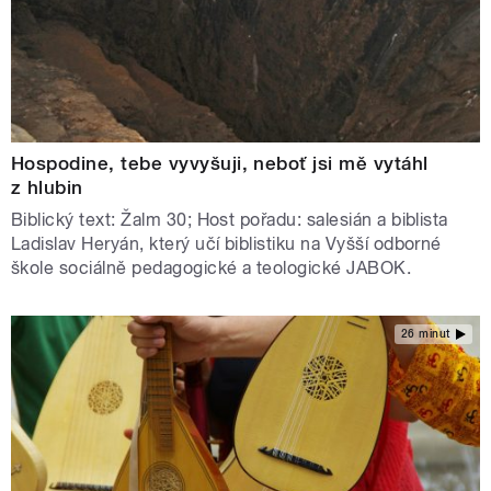
Hospodine, tebe vyvyšuji, neboť jsi mě vytáhl
z hlubin
Biblický text: Žalm 30; Host pořadu: salesián a biblista
Ladislav Heryán, který učí biblistiku na Vyšší odborné
škole sociálně pedagogické a teologické JABOK.
26 minut