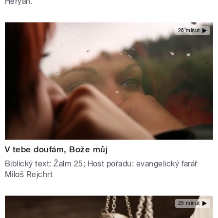
Heryán.
26 minut
V tebe doufám, Bože můj
Biblický text: Žalm 25; Host pořadu: evangelický farář
Miloš Rejchrt
25 minut