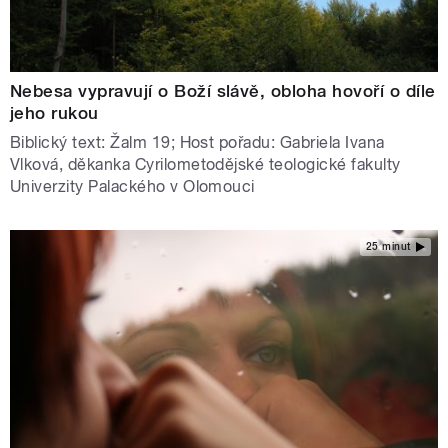
Nebesa vypravují o Boží slávě, obloha hovoří o díle
jeho rukou
Biblický text: Žalm 19; Host pořadu: Gabriela Ivana
Vlková, děkanka Cyrilometodějské teologické fakulty
Univerzity Palackého v Olomouci
25 minut