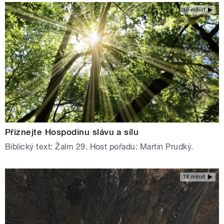
18 minut
Přiznejte Hospodinu slávu a sílu
Biblický text: Žalm 29. Host pořadu: Martin Prudký.
19 minut