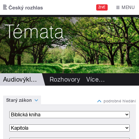
Přejít k hlavnímu obsahu
MENU
ŽIVĚ
Audiovýklad Bible
Rozhovory
Více
…
Starý zákon
podrobné hledání