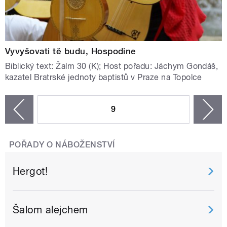
Vyvyšovati tě budu, Hospodine
Biblický text: Žalm 30 (K); Host pořadu: Jáchym Gondáš,
kazatel Bratrské jednoty baptistů v Praze na Topolce
STRÁNKY
9
n
zí
POŘADY O NÁBOŽENSTVÍ
Hergot!
Šalom alejchem