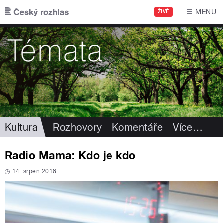
Přejít k hlavnímu obsahu
MENU
ŽIVĚ
Kultura
Rozhovory
Komentáře
Více
…
Radio Mama: Kdo je kdo
14. srpen 2018