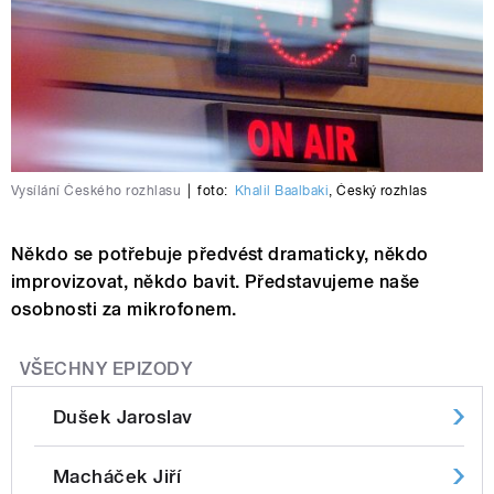
Vysílání Českého rozhlasu
|
foto:
Khalil Baalbaki
,
Český rozhlas
Někdo se potřebuje předvést dramaticky, někdo
improvizovat, někdo bavit. Představujeme naše
osobnosti za mikrofonem.
VŠECHNY EPIZODY
Dušek Jaroslav
Macháček Jiří