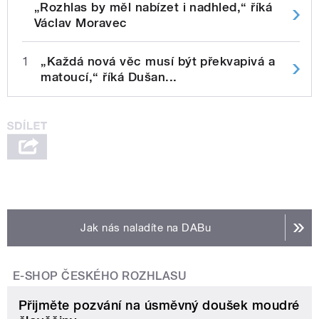
„Rozhlas by měl nabízet i nadhled,“ říká
Václav Moravec
1
„Každá nová věc musí být překvapivá a
matoucí,“ říká Dušan...
Jak nás naladíte na DABu
E-SHOP ČESKÉHO ROZHLASU
Přijměte pozvání na úsměvný doušek moudré