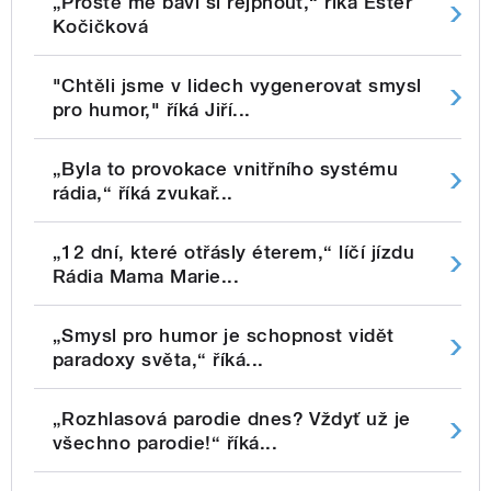
„Prostě mě baví si rejpnout,“ říká Ester
Kočičková
"Chtěli jsme v lidech vygenerovat smysl
pro humor," říká Jiří...
„Byla to provokace vnitřního systému
rádia,“ říká zvukař...
„12 dní, které otřásly éterem,“ líčí jízdu
Rádia Mama Marie...
„Smysl pro humor je schopnost vidět
paradoxy světa,“ říká...
„Rozhlasová parodie dnes? Vždyť už je
všechno parodie!“ říká...