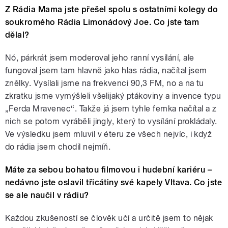
Z Rádia Mama jste přešel spolu s ostatními kolegy do
soukromého Rádia Limonádový Joe. Co jste tam
dělal?
Nó, párkrát jsem moderoval jeho ranní vysílání, ale
fungoval jsem tam hlavně jako hlas rádia, načítal jsem
znělky. Vysílali jsme na frekvenci 90,3 FM, no a na tu
zkratku jsme vymýšleli všelijaký ptákoviny a invence typu
„Ferda Mravenec“. Takže já jsem tyhle femka načítal a z
nich se potom vyráběli jingly, který to vysílání prokládaly.
Ve výsledku jsem mluvil v éteru ze všech nejvíc, i když
do rádia jsem chodil nejmíň.
Máte za sebou bohatou filmovou i hudební kariéru –
nedávno jste oslavil třicátiny své kapely Vltava. Co jste
se ale naučil v rádiu?
Každou zkušeností se člověk učí a určitě jsem to nějak