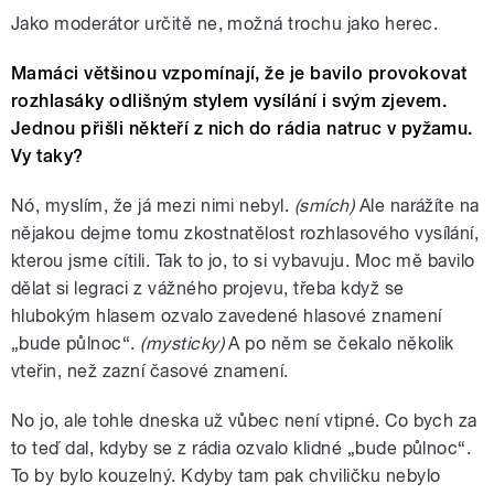
Jako moderátor určitě ne, možná trochu jako herec.
Mamáci většinou vzpomínají, že je bavilo provokovat
rozhlasáky odlišným stylem vysílání i svým zjevem.
Jednou přišli někteří z nich do rádia natruc v pyžamu.
Vy taky?
Nó, myslím, že já mezi nimi nebyl.
(smích)
Ale narážíte na
nějakou dejme tomu zkostnatělost rozhlasového vysílání,
kterou jsme cítili. Tak to jo, to si vybavuju. Moc mě bavilo
dělat si legraci z vážného projevu, třeba když se
hlubokým hlasem ozvalo zavedené hlasové znamení
„bude půlnoc“.
(mysticky)
A po něm se čekalo několik
vteřin, než zazní časové znamení.
No jo, ale tohle dneska už vůbec není vtipné. Co bych za
to teď dal, kdyby se z rádia ozvalo klidné „bude půlnoc“.
To by bylo kouzelný. Kdyby tam pak chviličku nebylo