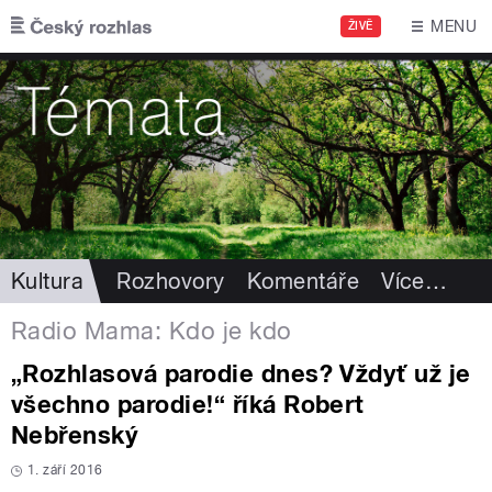
Přejít k hlavnímu obsahu
MENU
ŽIVĚ
Kultura
Rozhovory
Komentáře
Více
…
Radio Mama: Kdo je kdo
„Rozhlasová parodie dnes? Vždyť už je
všechno parodie!“ říká Robert
Nebřenský
1. září 2016