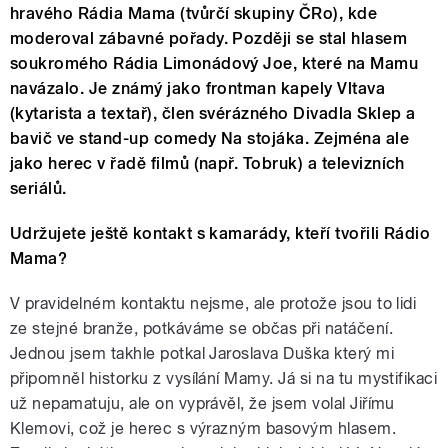
hravého Rádia Mama (tvůrčí skupiny ČRo), kde
moderoval zábavné pořady. Později se stal hlasem
soukromého Rádia Limonádový Joe, které na Mamu
navázalo. Je známý jako frontman kapely Vltava
(kytarista a textař), člen svérázného Divadla Sklep a
bavič ve stand-up comedy Na stojáka. Zejména ale
jako herec v řadě filmů (např. Tobruk) a televizních
seriálů.
Udržujete ještě kontakt s kamarády, kteří tvořili Rádio
Mama?
V pravidelném kontaktu nejsme, ale protože jsou to lidi
ze stejné branže, potkáváme se občas při natáčení.
Jednou jsem takhle potkal Jaroslava Duška který mi
připomněl historku z vysílání Mamy. Já si na tu mystifikaci
už nepamatuju, ale on vyprávěl, že jsem volal Jiřímu
Klemovi, což je herec s výrazným basovým hlasem.