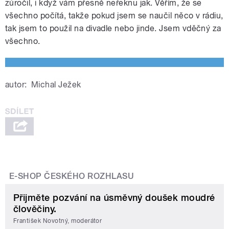
zúročil, i když vám přesně neřeknu jak. Věřím, že se
všechno počítá, takže pokud jsem se naučil něco v rádiu,
tak jsem to použil na divadle nebo jinde. Jsem vděčný za
všechno.
autor:
Michal Ježek
E-SHOP ČESKÉHO ROZHLASU
Přijměte pozvání na úsměvný doušek moudré
člověčiny.
František Novotný, moderátor