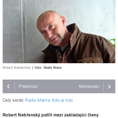
Robert Nebřenský
|
foto:
Radio Wave
Předchozí
Následující
Celý seriál:
Radio Mama: Kdo je kdo
Robert Nebřenský patřil mezi zakládající členy