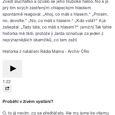
Zvedl sluchátko a ozvalo se jeho hluboké halóó. No a já
prý tím svých zastřeným chlapeckým hláskem
spontánně reagoval: „Ahoj, co máš s hlasem.“ „Prosím,
no, dovolte.“ „No, co máš s hlasem.“ „Kdo volá?“ A já
zašeptal: „Tady táta, co máš s hlasem?“
(smích)
Tak tahle
historka mě těší, protože ji Jarda označuje za jeden z
nejvýraznějších okamžiků, co tam zažil.
Historka z natáčení Rádia Mama - Archiv ČRo
1:22
Proběhl v živém vysílání?
Ó, to já nevím, co se předtáčelo. Ale my jsme ke všemu