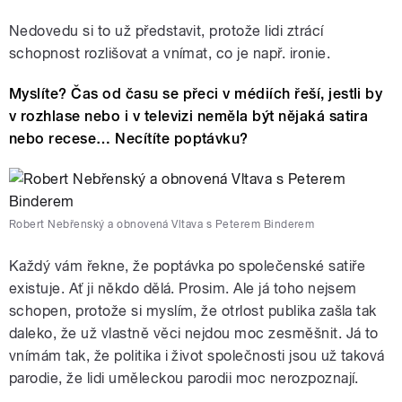
Nedovedu si to už představit, protože lidi ztrácí
schopnost rozlišovat a vnímat, co je např. ironie.
Myslíte? Čas od času se přeci v médiích řeší, jestli by
v rozhlase nebo i v televizi neměla být nějaká satira
nebo recese… Necítíte poptávku?
Robert Nebřenský a obnovená Vltava s Peterem Binderem
Každý vám řekne, že poptávka po společenské satiře
existuje. Ať ji někdo dělá. Prosim. Ale já toho nejsem
schopen, protože si myslím, že otrlost publika zašla tak
daleko, že už vlastně věci nejdou moc zesměšnit. Já to
vnímám tak, že politika i život společnosti jsou už taková
parodie, že lidi uměleckou parodii moc nerozpoznají.