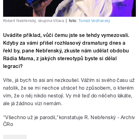
Robert Nebřenský, skupina Vltava
|
foto:
Tomáš Vodňanský
Uvádíte příklad, vůči čemu jste se tehdy vymezovali.
Kdyby za vámi přišel rozhlasový dramaturg dnes a
řekl by, pane Nebřenský, zkuste nám udělat obdobu
Rádia Mama, z jakých stereotypů byste si dělal
legraci?
Víte, já bych to asi ani nezkoušel. Vážím si svého času už
natolik, že se mi nechce utrácet ho způsobem, o kterém
vím, že o něj nikdo nestojí. Vy mě teď do něčeho lákáte,
ale já žádnou vizi nemám.
"Všechno už je parodií,"konstatuje R. Nebřenský - Archiv
ČRo