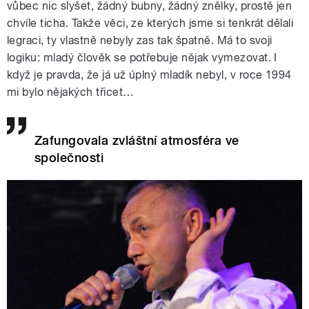
vůbec nic slyšet, žádný bubny, žádný znělky, prostě jen
chvíle ticha. Takže věci, ze kterých jsme si tenkrát dělali
legraci, ty vlastně nebyly zas tak špatně. Má to svoji
logiku: mladý člověk se potřebuje nějak vymezovat. I
když je pravda, že já už úplný mladík nebyl, v roce 1994
mi bylo nějakých třicet…
Zafungovala zvláštní atmosféra ve
společnosti