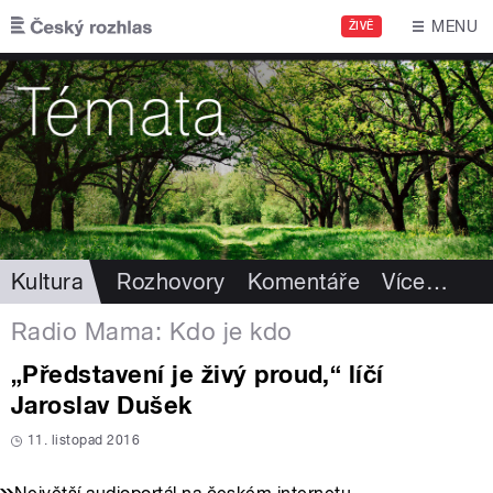
Přejít k hlavnímu obsahu
MENU
ŽIVĚ
Kultura
Rozhovory
Komentáře
Více
…
Radio Mama: Kdo je kdo
„Představení je živý proud,“ líčí
Jaroslav Dušek
11. listopad 2016