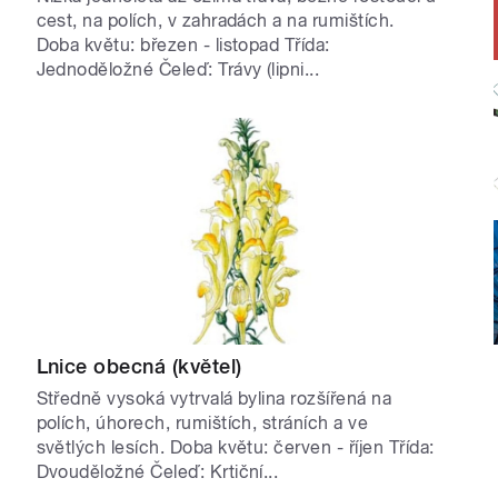
.
cest, na polích, v zahradách a na rumištích.
Doba květu: březen - listopad Třída:
Jednoděložné Čeleď: Trávy (lipni...
Lnice obecná (květel)
Středně vysoká vytrvalá bylina rozšířená na
polích, úhorech, rumištích, stráních a ve
světlých lesích. Doba květu: červen - říjen Třída:
Dvouděložné Čeleď: Krtiční...