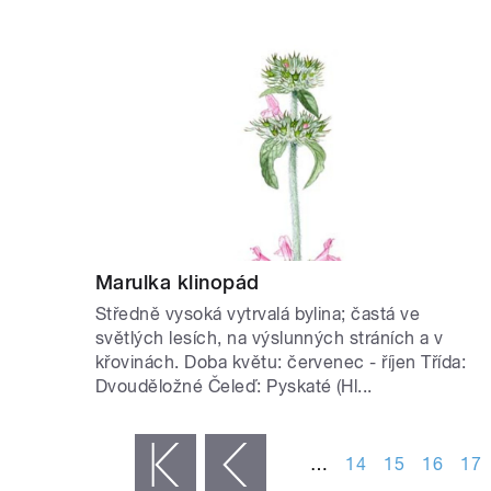
Marulka klinopád
Středně vysoká vytrvalá bylina; častá ve
světlých lesích, na výslunných stráních a v
křovinách. Doba květu: červenec - říjen Třída:
Dvouděložné Čeleď: Pyskaté (Hl...
STRÁNKY
…
14
15
16
17
« první
‹ předchozí