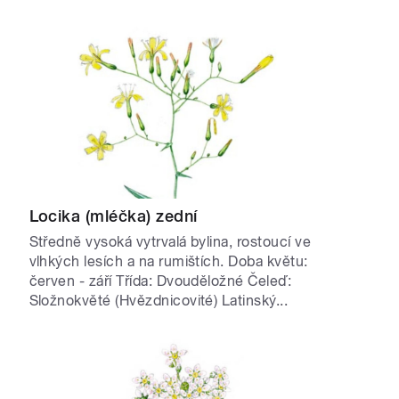
Locika (mléčka) zední
Středně vysoká vytrvalá bylina, rostoucí ve
vlhkých lesích a na rumištích. Doba květu:
červen - září Třída: Dvouděložné Čeleď:
Složnokvěté (Hvězdnicovité) Latinský...