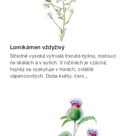
Lomikámen vždyživý
Středně vysoká vytrvalá trsnatá bylina, rostoucí
na skálách a v sutích. V nížinách je vzácná;
hojněji se vyskytuje v horách, zvláště
vápencovitých. Doba květu: červ...