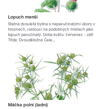
Lopuch menší
Statná dvouletá bylina s nepavučinatými úbory v
hroznech, rostoucí na podobných místech jako
lopuch pavučinatý. Doba květu: červenec - září
Třída: Dvouděložné Čele...
Máčka polní (ladní)