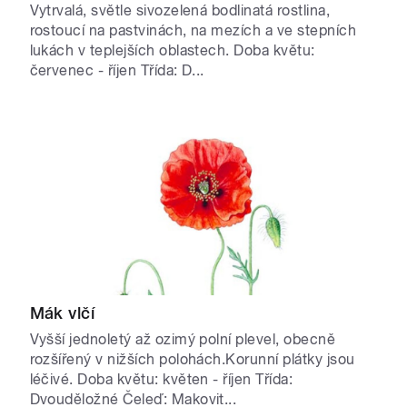
Vytrvalá, světle sivozelená bodlinatá rostlina,
rostoucí na pastvinách, na mezích a ve stepních
lukách v teplejších oblastech. Doba květu:
červenec - říjen Třída: D...
Mák vlčí
Vyšší jednoletý až ozimý polní plevel, obecně
rozšířený v nižších polohách.Korunní plátky jsou
léčivé. Doba květu: květen - říjen Třída:
Dvouděložné Čeleď: Makovit...