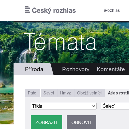
Přejít k hlavnímu obsahu
iRozhlas
Příroda
Rozhovory
Komentáře
Ptáci
Savci
Hmyz
Obojživelníci
Atlas rostl