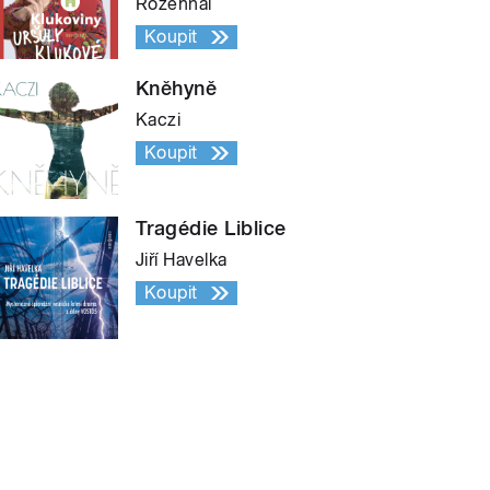
Rozehnal
Koupit
Kněhyně
Kaczi
Koupit
Tragédie Liblice
Jiří Havelka
Koupit