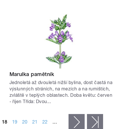
Marulka pamětník
Jednoletá až dvouletá nižší bylina, dost častá na
výslunných stráních, na mezích a na rumištích,
zvláště v teplých oblastech. Doba květu: červen
- říjen Třída: Dvou...
18
19
20
21
22
…
následující ›
poslední »