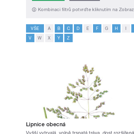
Kombinaci filtrů potvrďte kliknutím na Zobraz
VŠE
A
B
C
D
E
F
G
H
I
V
W
X
Y
Z
Lipnice obecná
Vyšší vytrvalá, volně trsnatá tráva, dost rozšířen