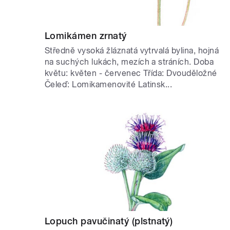
Lomikámen zrnatý
Středně vysoká žláznatá vytrvalá bylina, hojná
na suchých lukách, mezích a stráních. Doba
květu: květen - červenec Třída: Dvouděložné
Čeleď: Lomikamenovité Latinsk...
Lopuch pavučinatý (plstnatý)