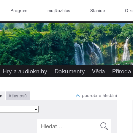
Program
mujRozhlas
Stanice
O r
Hry a audioknihy
Dokumenty
Věda
Příroda
podrobné hledání
in
Atlas psů