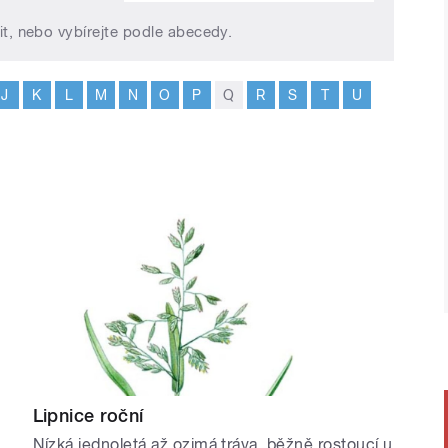
it, nebo vybírejte podle abecedy.
J
K
L
M
N
O
P
Q
R
S
T
U
Lipnice roční
á
Nízká jednoletá až ozimá tráva, běžně rostoucí u