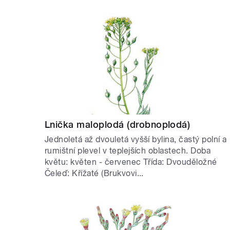
Lnička maloplodá (drobnoplodá)
Jednoletá až dvouletá vyšší bylina, častý polní a
rumištní plevel v teplejších oblastech. Doba
květu: květen - červenec Třída: Dvouděložné
Čeleď: Křížaté (Brukvovi...