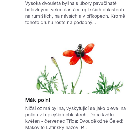
Vysoká dvouletá bylina s úbory pavučinatě
bělovlnými, velmi častá v teplejších oblastech
na rumištích, na návsích a v příkopech. Kromě
tohoto druhu roste na podobný...
Mák polní
Nižší ozimá bylina, vyskytující se jako plevel na
polích v teplejších oblastech. Doba květu:
květen - červenec Třída: Dvouděložné Čeleď:
Makovité Latinský název: P...