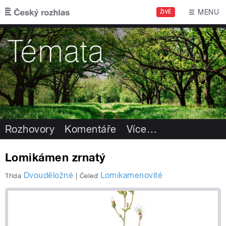
Přejít k hlavnímu obsahu
MENU
ŽIVĚ
Rozhovory
Komentáře
Více
…
Lomikámen zrnatý
Dvouděložné
Lomikamenovité
Třída
|
Čeleď