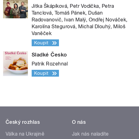
Jitka Škápíková, Petr Vodička, Petra
Tanclová, Tomáš Pánek, Dušan
Radovanovič, Ivan Malý, Ondřej Nováček,
Karolína Stegurová, Michal Dlouhý, Miloš
Vaněček
Koupit
Sladké Česko
Patrik Rozehnal
Koupit
Český rozhlas
O nás
Válka na Ukrajině
Jak nás naladíte