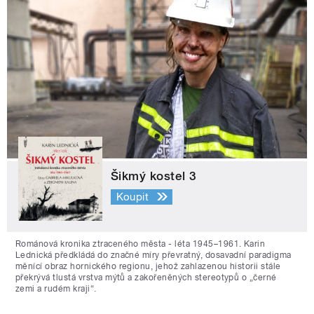
Šikmý kostel 3
Koupit
Románová kronika ztraceného města - léta 1945–1961. Karin
Lednická předkládá do značné míry převratný, dosavadní paradigma
měnící obraz hornického regionu, jehož zahlazenou historii stále
překrývá tlustá vrstva mýtů a zakořeněných stereotypů o „černé
zemi a rudém kraji“.