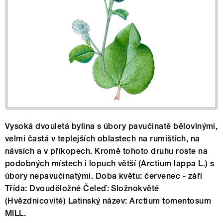
Vysoká dvouletá bylina s úbory pavučinatě bělovlnými,
velmi častá v teplejších oblastech na rumištích, na
návsích a v příkopech. Kromě tohoto druhu roste na
podobných místech i lopuch větší (Arctium lappa L.) s
úbory nepavučinatými. Doba květu: červenec - září
Třída: Dvouděložné Čeleď: Složnokvěté
(Hvězdnicovité) Latinský název: Arctium tomentosum
MILL.