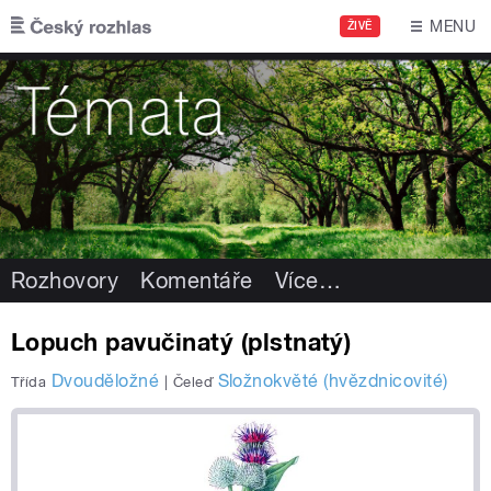
Přejít k hlavnímu obsahu
MENU
ŽIVĚ
Rozhovory
Komentáře
Více
…
Lopuch pavučinatý (plstnatý)
Dvouděložné
Složnokvěté (hvězdnicovité)
Třída
|
Čeleď