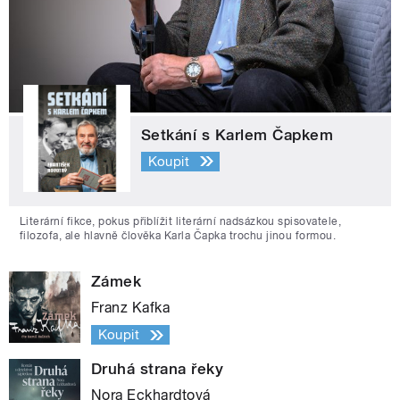
Setkání s Karlem Čapkem
Koupit
Literární fikce, pokus přiblížit literární nadsázkou spisovatele,
filozofa, ale hlavně člověka Karla Čapka trochu jinou formou.
Zámek
Franz Kafka
Koupit
Druhá strana řeky
Nora Eckhardtová