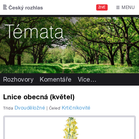
Přejít k hlavnímu obsahu
MENU
ŽIVĚ
Rozhovory
Komentáře
Více
…
Lnice obecná (květel)
Dvouděložné
Krtičníkovité
Třída
|
Čeleď