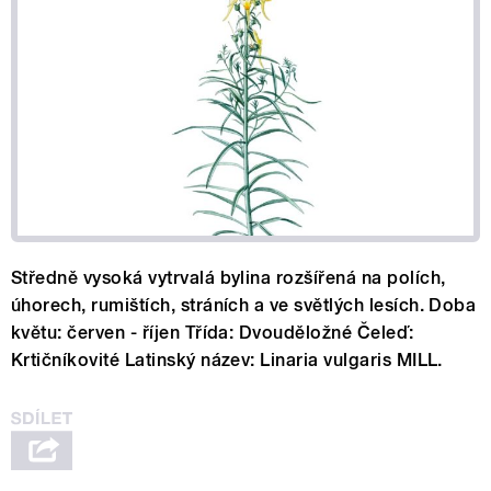
Středně vysoká vytrvalá bylina rozšířená na polích,
úhorech, rumištích, stráních a ve světlých lesích. Doba
květu: červen - říjen Třída: Dvouděložné Čeleď:
Krtičníkovité Latinský název: Linaria vulgaris MILL.