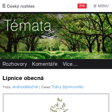
Přejít k hlavnímu obsahu
MENU
ŽIVĚ
Rozhovory
Komentáře
Více
…
Lipnice obecná
Jednoděložné
Trávy (lipnicovité)
Třída
|
Čeleď