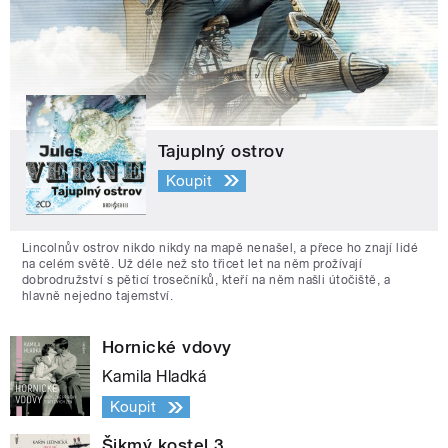
Tajuplný ostrov
Koupit
Lincolnův ostrov nikdo nikdy na mapě nenašel, a přece ho znají lidé
na celém světě. Už déle než sto třicet let na něm prožívají
dobrodružství s pěticí trosečníků, kteří na něm našli útočiště, a
hlavně nejedno tajemství.
Hornické vdovy
Kamila Hladká
Koupit
Šikmý kostel 3