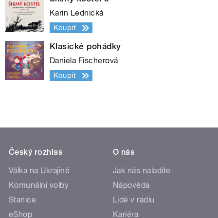
Karin Lednická
Koupit
Klasické pohádky
Daniela Fischerová
Koupit
Český rozhlas
O nás
Válka na Ukrajině
Jak nás naladíte
Komunální volby
Nápověda
Stanice
Lidé v rádiu
eShop
Kariéra