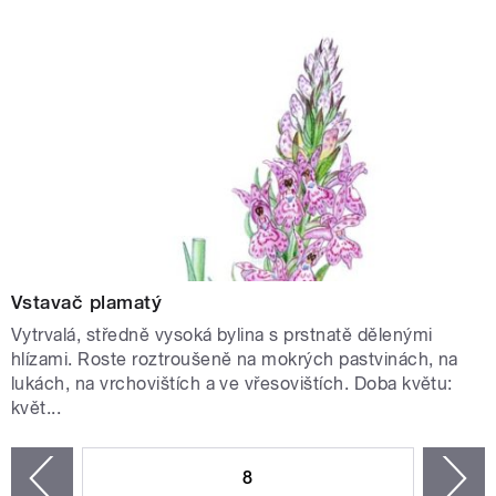
Vstavač plamatý
Vytrvalá, středně vysoká bylina s prstnatě dělenými
hlízami. Roste roztroušeně na mokrých pastvinách, na
lukách, na vrchovištích a ve vřesovištích. Doba květu:
květ...
STRÁNKY
8
n
zí