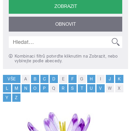
Kombinaci filtrů potvrďte kliknutím na Zobrazit, nebo
vybírejte podle abecedy.
VŠE
A
B
C
D
E
F
G
H
I
J
K
L
M
N
O
P
Q
R
S
T
U
V
W
X
Y
Z