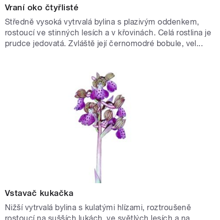
Vraní oko čtyřlisté
Středně vysoká vytrvalá bylina s plazivým oddenkem,
rostoucí ve stinných lesích a v křovinách. Celá rostlina je
prudce jedovatá. Zvláště její černomodré bobule, vel...
Vstavač kukačka
Nižší vytrvalá bylina s kulatými hlízami, roztroušeně
rostoucí na sušších lukách, ve světlých lesích a na