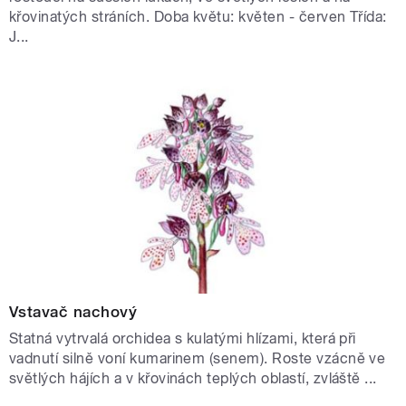
křovinatých stráních. Doba květu: květen - červen Třída:
J...
Vstavač nachový
Statná vytrvalá orchidea s kulatými hlízami, která při
vadnutí silně voní kumarinem (senem). Roste vzácně ve
světlých hájích a v křovinách teplých oblastí, zvláště ...