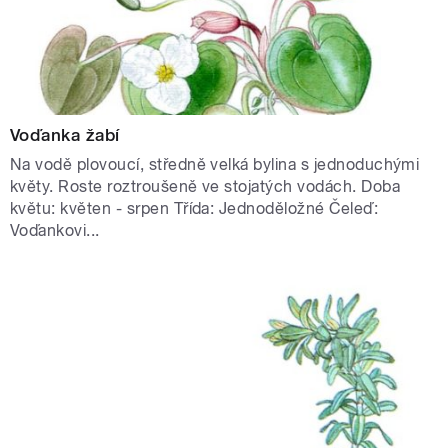
Voďanka žabí
Na vodě plovoucí, středně velká bylina s jednoduchými
květy. Roste roztroušeně ve stojatých vodách. Doba
květu: květen - srpen Třída: Jednoděložné Čeleď:
Voďankovi...