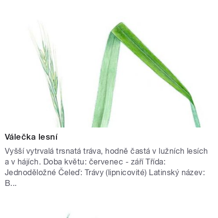
Válečka lesní
Vyšší vytrvalá trsnatá tráva, hodně častá v lužních lesích
a v hájích. Doba květu: červenec - září Třída:
Jednoděložné Čeleď: Trávy (lipnicovité) Latinský název:
B...