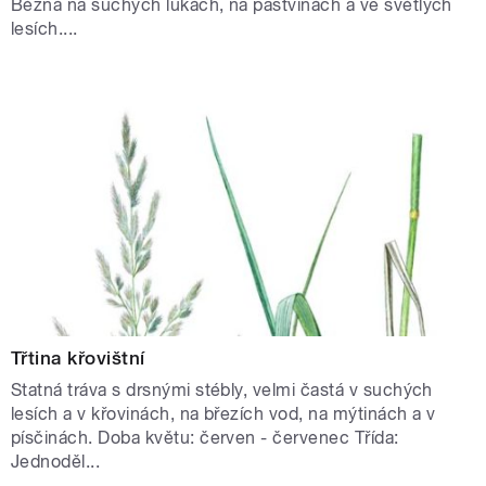
Běžná na suchých lukách, na pastvinách a ve světlých
lesích....
Třtina křovištní
Statná tráva s drsnými stébly, velmi častá v suchých
lesích a v křovinách, na březích vod, na mýtinách a v
písčinách. Doba květu: červen - červenec Třída:
Jednoděl...