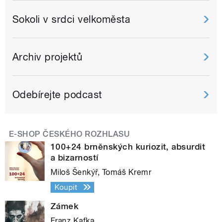
Sokoli v srdci velkoměsta
Archiv projektů
Odebírejte podcast
E-SHOP ČESKÉHO ROZHLASU
100+24 brněnských kuriozit, absurdit
a bizarností
Miloš Šenkýř, Tomáš Kremr
Koupit
Zámek
Franz Kafka