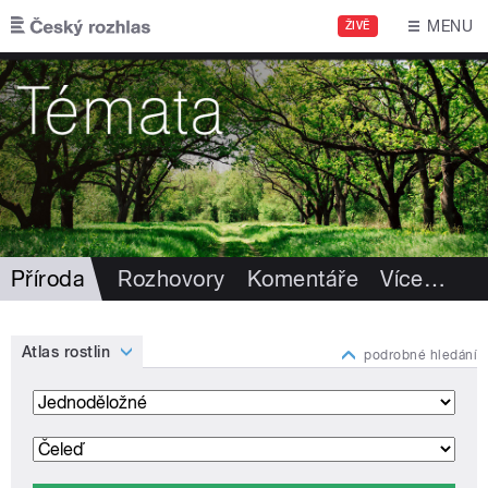
Přejít k hlavnímu obsahu
MENU
ŽIVĚ
Příroda
Rozhovory
Komentáře
Více
…
Atlas rostlin
podrobné hledání