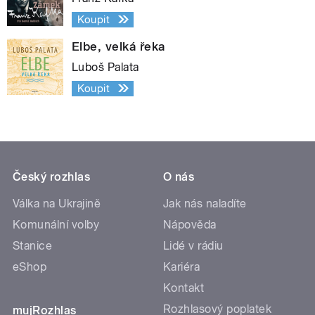
Koupit
Elbe, velká řeka
Luboš Palata
Koupit
Český rozhlas
O nás
Válka na Ukrajině
Jak nás naladíte
Komunální volby
Nápověda
Stanice
Lidé v rádiu
eShop
Kariéra
Kontakt
Rozhlasový poplatek
mujRozhlas