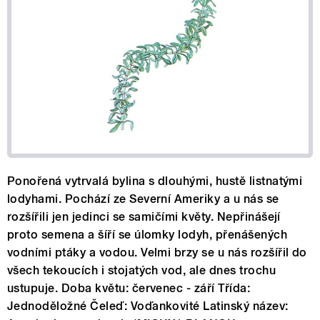
Ponořená vytrvalá bylina s dlouhými, hustě listnatými
lodyhami. Pochází ze Severní Ameriky a u nás se
rozšířili jen jedinci se samičími květy. Nepřinášejí
proto semena a šíří se úlomky lodyh, přenášených
vodními ptáky a vodou. Velmi brzy se u nás rozšířil do
všech tekoucích i stojatých vod, ale dnes trochu
ustupuje. Doba květu: červenec - září Třída:
Jednoděložné Čeleď: Voďankovité Latinský název: