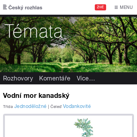
Přejít k hlavnímu obsahu
MENU
ŽIVĚ
Rozhovory
Komentáře
Více
…
Vodní mor kanadský
Jednoděložné
Voďankovité
Třída
|
Čeleď