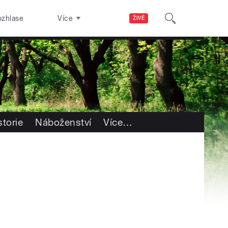
ozhlase
Více
ŽIVĚ
storie
Náboženství
Více
…