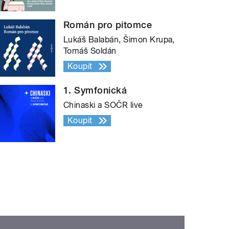
Román pro pitomce
Lukáš Balabán, Šimon Krupa,
Tomáš Soldán
Koupit
1. Symfonická
Chinaski a SOČR live
Koupit