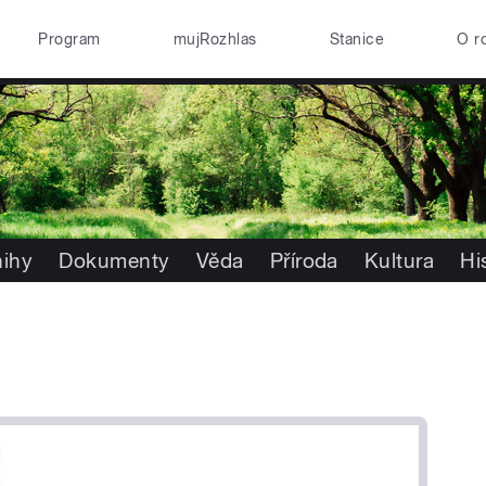
Program
mujRozhlas
Stanice
O r
nihy
Dokumenty
Věda
Příroda
Kultura
Hi