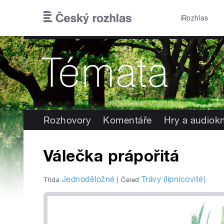
Přejít k hlavnímu obsahu
iRozhlas
Rozhovory
Komentáře
Hry a audiok
Válečka prápořitá
Jednoděložné
Trávy (lipnicovité)
Třída
|
Čeleď