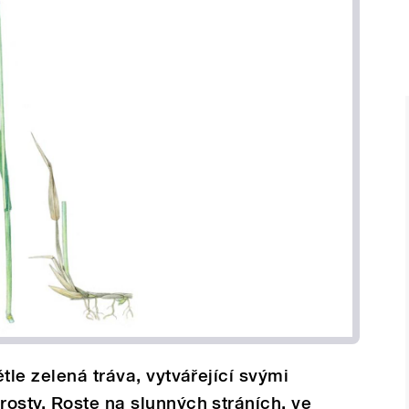
tle zelená tráva, vytvářející svými
osty. Roste na slunných stráních, ve