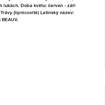
h lukách. Doba květu: červen - září
rávy (lipnicovité) Latinský název:
) BEAUV.