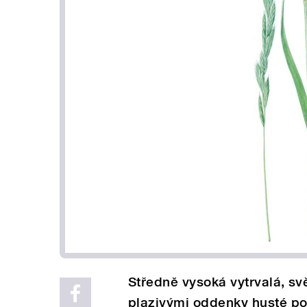
Středně vysoká vytrvalá, svě
plazivými oddenky husté por