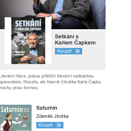
Setkání s
Karlem Čapkem
Koupit
Literární fikce, pokus přiblížit literární nadsázkou
spisovatele, filozofa, ale hlavně člověka Karla Čapka
trochu jinou formou.
Saturnin
Zdeněk Jirotka
Koupit