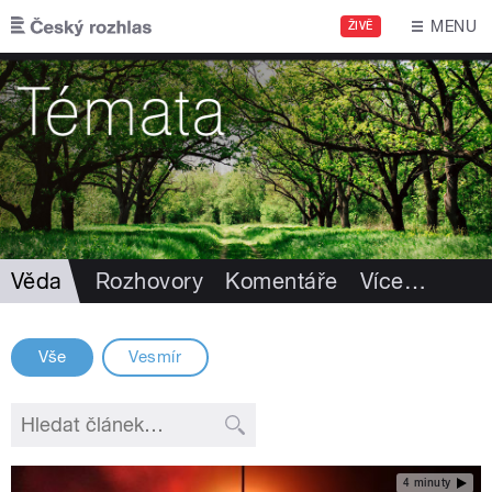
Přejít k hlavnímu obsahu
MENU
ŽIVĚ
Věda
Rozhovory
Komentáře
Více
…
Vše
Vesmír
4 minuty