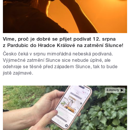
Víme, proč je dobré se přijet podívat 12. srpna
z Pardubic do Hradce Králové na zatmění Slunce!
Česko čeká v srpnu mimořádná nebeská podívaná.
Výjimečné zatmění Slunce sice nebude úplné, ale
odehraje se těsně před západem Slunce, tak to bude
jistě zajímavé.
4 minuty