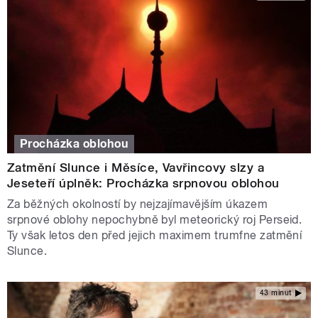
Procházka oblohou
Zatmění Slunce i Měsíce, Vavřincovy slzy a
Jeseteří úplněk: Procházka srpnovou oblohou
Za běžných okolností by nejzajímavějším úkazem
srpnové oblohy nepochybně byl meteorický roj Perseid.
Ty však letos den před jejich maximem trumfne zatmění
Slunce.
43 minut