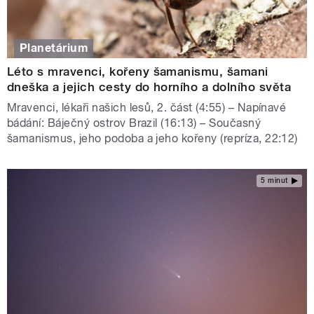
Planetárium
Léto s mravenci, kořeny šamanismu, šamani
dneška a jejich cesty do horního a dolního světa
Mravenci, lékaři našich lesů, 2. část (4:55) – Napínavé
bádání: Báječný ostrov Brazil (16:13) – Současný
šamanismus, jeho podoba a jeho kořeny (repríza, 22:12)
5 minut