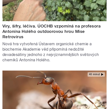
Viry, šifry, léčiva. ÚOCHB vzpomíná na profesora
Antonína Holého outdoorovou hrou Mise
Retrovirus
Nová hra vytvořená Ústavem organické chemie a
biochemie Akademie věd připomíná nedožité
devadesátiny jednoho z nejvýznamnějších světových
chemiků Antonína Holého.
40 minut