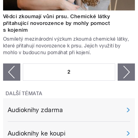
Vědci zkoumají vůni prsu. Chemické látky
přitahující novorozence by mohly pomoct
s kojením
Osmiletý mezinárodní výzkum zkoumá chemické látky,
které přitahují novorozence k prsu. Jejich využití by
mohlo v budoucnu pomáhat při kojení.
STRÁNKY
2
n
zí
DALŠÍ TÉMATA
Audioknihy zdarma
Audioknihy ke koupi