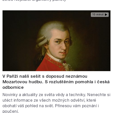
10 minut
V Paříži našli sešit s doposud neznámou
Mozartovou hudbu. S rozluštěním pomohla i česká
odbornice
Novinky a aktuality ze světa vědy a techniky. Nenechte si
utéct informace ze všech možných odvětví, které
obohatí váš pohled na svět. Přinesou vám poznání i
poučení.