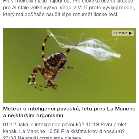
Hluk i několik hlasů najednou. Pro člověka běžná situace,
pro AI stále velká výzva. Vědci z VUT proto vyvíjejí model,
který má počítače naučit lépe rozumět lidské řeči.
31 minut
Meteor o inteligenci pavouků, letu přes La Manche
a nejstarším organismu
01:12 Jaká je inteligence pavouků? 10:19 První přelet
kanálu La Manche 16:58 Pila klíšťata krev dinosaurů?
23:38 Nejstarší organismy planety