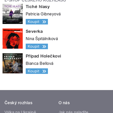
E-SHOP ČESKÉHO ROZHLASU
Tiché hlasy
Patricia Gibneyová
Koupit
Severka
Nina Špitálníková
Koupit
Případ Holečkovi
Bianca Bellová
Koupit
Český rozhlas
O nás
Válka na Ukrajině
Jak nás naladíte