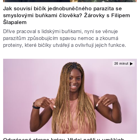
Jak souvisí bičík jednobuněčného parazita se
smyslovými buňkami člověka? Žárovky s Filipem
Šlapalem
Dříve pracoval s lidskými buňkami, nyní se věnuje
parazitům způsobujícím spavou nemoc a zkoumá
proteiny, které bičíky utvářejí a ovlivňují jejich funkce.
26 minut
Odvrácená strana krásy. Vědci našli v umělých