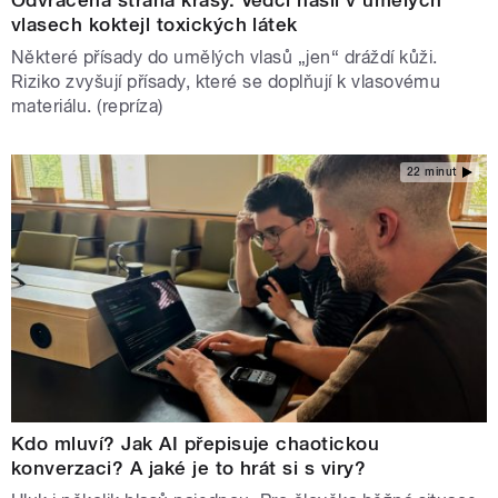
vlasech koktejl toxických látek
Některé přísady do umělých vlasů „jen“ dráždí kůži.
Riziko zvyšují přísady, které se doplňují k vlasovému
materiálu. (repríza)
22 minut
Kdo mluví? Jak AI přepisuje chaotickou
konverzaci? A jaké je to hrát si s viry?