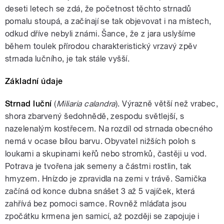
deseti letech se zdá, že početnost těchto strnadů
pomalu stoupá, a začínají se tak objevovat i na místech,
odkud dříve nebyli známi. Šance, že z jara uslyšíme
během toulek přírodou charakteristický vrzavý zpěv
strnada lučního, je tak stále vyšší.
Základní údaje
Strnad luční
(
Miliaria calandra
). Výrazně větší než vrabec,
shora zbarvený šedohnědě, zespodu světlejší, s
nazelenalým kostřecem. Na rozdíl od strnada obecného
nemá v ocase bílou barvu. Obyvatel nižších poloh s
loukami a skupinami keřů nebo stromků, častěji u vod.
Potrava je tvořena jak semeny a částmi rostlin, tak
hmyzem. Hnízdo je zpravidla na zemi v trávě. Samička
začíná od konce dubna snášet 3 až 5 vajíček, která
zahřívá bez pomoci samce. Rovněž mláďata jsou
zpočátku krmena jen samicí, až později se zapojuje i