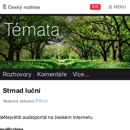
Přejít k hlavnímu obsahu
MENU
ŽIVĚ
Rozhovory
Komentáře
Více
…
Strnad luční
Pěvci
Vědecké zařazení
Největší audioportál na českém internetu