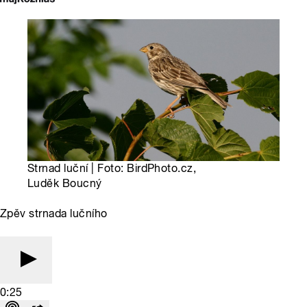
Strnad luční | Foto: BirdPhoto.cz,
Luděk Boucný
Zpěv strnada lučního
0:25