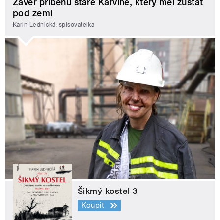
Závěr příběhu staré Karviné, který měl zůstat
pod zemí
Karin Lednická, spisovatelka
Šikmý kostel 3
Koupit