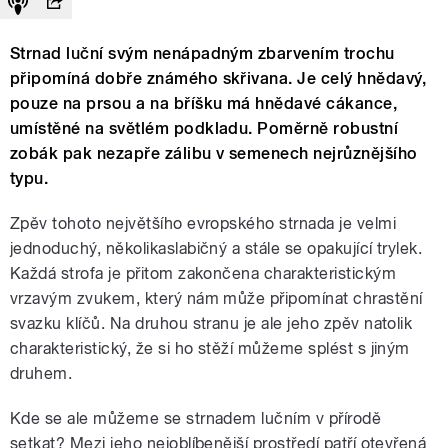
Strnad luční svým nenápadným zbarvením trochu
připomíná dobře známého skřivana. Je celý hnědavý,
pouze na prsou a na bříšku má hnědavé cákance,
umístěné na světlém podkladu. Poměrně robustní
zobák pak nezapře zálibu v semenech nejrůznějšího
typu.
Zpěv tohoto největšího evropského strnada je velmi
jednoduchý, několikaslabičný a stále se opakující trylek.
Každá strofa je přitom zakončena charakteristickým
vrzavým zvukem, který nám může připomínat chrastění
svazku klíčů. Na druhou stranu je ale jeho zpěv natolik
charakteristický, že si ho stěží můžeme splést s jiným
druhem.
Kde se ale můžeme se strnadem lučním v přírodě
setkat? Mezi jeho nejoblíbenější prostředí patří otevřená