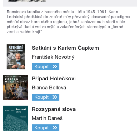
Románová kronika ztraceného města - léta 1945–1961. Karin
Lednická předkládá do značné míry převratný, dosavadní paradigma
měnící obraz hornického regionu, jehož zahlazenou historii stále
překrývá tlustá vrstva mýtů a zakořeněných stereotypů o „černé
zemi a rudém kraji“.
Setkání s Karlem Čapkem
František Novotný
Koupit
Případ Holečkovi
Bianca Bellová
Koupit
Rozsypaná slova
Martin Daneš
Koupit