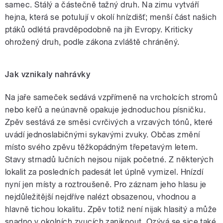
samec. Stálý a částečně tažný druh. Na zimu vytváří
hejna, která se potulují v okolí hnízdišť; menší část našich
ptáků odlétá pravděpodobně na jih Evropy. Kriticky
ohrožený druh, podle zákona zvláště chráněný.
Jak vznikaly nahrávky
Na jaře sameček sedává vzpřímeně na vrcholcích stromů
nebo keřů a neúnavně opakuje jednoduchou písničku.
Zpěv sestává ze směsi cvrčivých a vrzavých tónů, které
uvádí jednoslabičnými sykavými zvuky. Občas změní
místo svého zpěvu těžkopádným třepetavým letem.
Stavy strnadů lučních nejsou nijak početné. Z některých
lokalit za posledních padesát let úplně vymizel. Hnízdí
nyní jen místy a roztroušeně. Pro záznam jeho hlasu je
nejdůležitější nejdříve nalézt obsazenou, vhodnou a
hlavně tichou lokalitu. Zpěv totiž není nijak hlasitý a může
snadno v okolních zvucích zaniknout. Ozývá se sice také