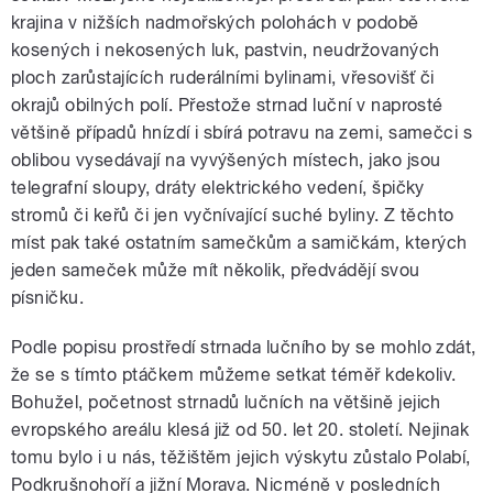
krajina v nižších nadmořských polohách v podobě
kosených i nekosených luk, pastvin, neudržovaných
ploch zarůstajících ruderálními bylinami, vřesovišť či
okrajů obilných polí. Přestože strnad luční v naprosté
většině případů hnízdí i sbírá potravu na zemi, samečci s
oblibou vysedávají na vyvýšených místech, jako jsou
telegrafní sloupy, dráty elektrického vedení, špičky
stromů či keřů či jen vyčnívající suché byliny. Z těchto
míst pak také ostatním samečkům a samičkám, kterých
jeden sameček může mít několik, předvádějí svou
písničku.
Podle popisu prostředí strnada lučního by se mohlo zdát,
že se s tímto ptáčkem můžeme setkat téměř kdekoliv.
Bohužel, početnost strnadů lučních na většině jejich
evropského areálu klesá již od 50. let 20. století. Nejinak
tomu bylo i u nás, těžištěm jejich výskytu zůstalo Polabí,
Podkrušnohoří a jižní Morava. Nicméně v posledních