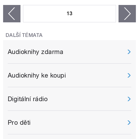
STRÁNKY
13
n
zí
DALŠÍ TÉMATA
Audioknihy zdarma
Audioknihy ke koupi
Digitální rádio
Pro děti