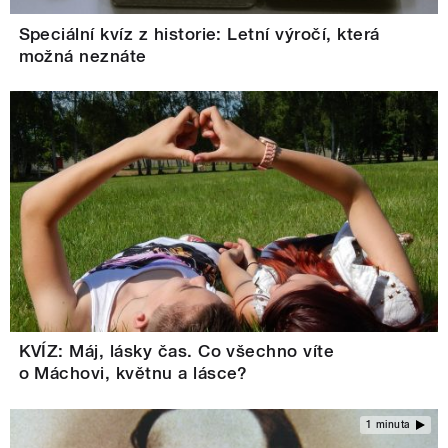
Speciální kvíz z historie: Letní výročí, která
možná neznáte
KVÍZ: Máj, lásky čas. Co všechno víte
o Máchovi, květnu a lásce?
1 minuta