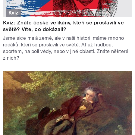
Kvíz
Kvíz: Znáte české velikány, kteří se proslavili ve
světě? Víte, co dokázali?
Jsme sice malá země, ale v naší historii máme mnoho
rodáků, kteří se proslavili ve světě. Ať už hudbou,
sportem, na poli vědy, nebo v jiné oblasti. Znáte některé
z nich?