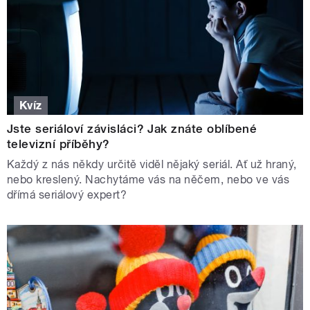
Kvíz
Jste seriáloví závisláci? Jak znáte oblíbené
televizní příběhy?
Každý z nás někdy určitě viděl nějaký seriál. Ať už hraný,
nebo kreslený. Nachytáme vás na něčem, nebo ve vás
dřímá seriálový expert?