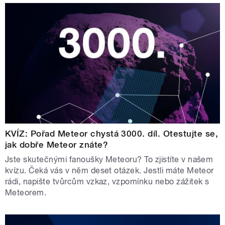
KVÍZ: Pořad Meteor chystá 3000. díl. Otestujte se,
jak dobře Meteor znáte?
Jste skutečnými fanoušky Meteoru? To zjistíte v našem
kvízu. Čeká vás v něm deset otázek. Jestli máte Meteor
rádi, napište tvůrcům vzkaz, vzpomínku nebo zážitek s
Meteorem.