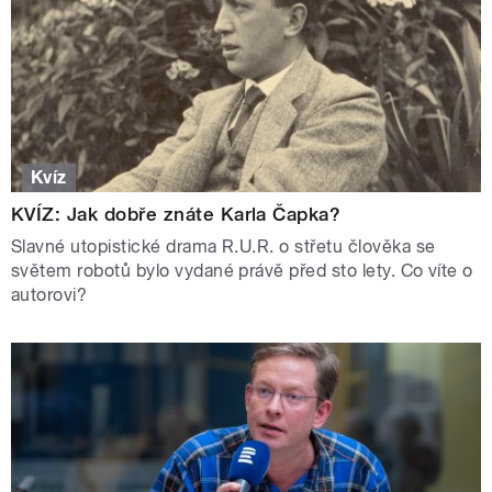
Kvíz
KVÍZ: Jak dobře znáte Karla Čapka?
Slavné utopistické drama R.U.R. o střetu člověka se
světem robotů bylo vydané právě před sto lety. Co víte o
autorovi?