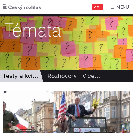
Přejít k hlavnímu obsahu
MENU
ŽIVĚ
Testy a kvízy
Rozhovory
Více
…