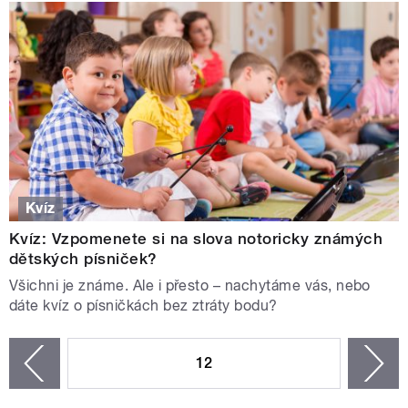
Kvíz
Kvíz: Vzpomenete si na slova notoricky známých
dětských písniček?
Všichni je známe. Ale i přesto – nachytáme vás, nebo
dáte kvíz o písničkách bez ztráty bodu?
STRÁNKY
12
n
zí