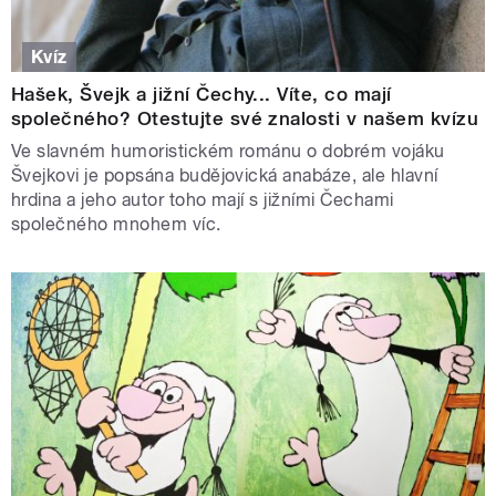
Kvíz
Hašek, Švejk a jižní Čechy... Víte, co mají
společného? Otestujte své znalosti v našem kvízu
Ve slavném humoristickém románu o dobrém vojáku
Švejkovi je popsána budějovická anabáze, ale hlavní
hrdina a jeho autor toho mají s jižními Čechami
společného mnohem víc.