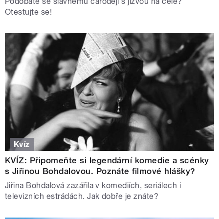
Podobáte se slavnému čaroději s jizvou na čele?
Otestujte se!
Kvíz
KVÍZ: Připomeňte si legendární komedie a scénky
s Jiřinou Bohdalovou. Poznáte filmové hlášky?
Jiřina Bohdalová zazářila v komediích, seriálech i
televizních estrádách. Jak dobře je znáte?