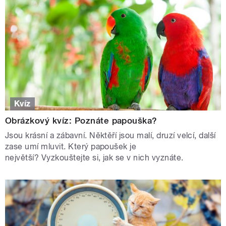
Kvíz
Obrázkový kvíz: Poznáte papouška?
Jsou krásní a zábavní. Něktěří jsou malí, druzí velcí, další
zase umí mluvit. Který papoušek je
největší? Vyzkouštejte si, jak se v nich vyznáte.