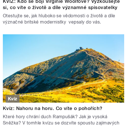
KVÍZ: Kdo se bojí Virginie Woolfové? Vyzkoušejte
si, co víte o životě a díle významné spisovatelky
Otestujte se, jak hluboko se vědomosti o životě a díle
význačné britské modernistky vepsaly do vás.
Kvíz
Kvíz: Nahoru na horu. Co víte o pohořích?
Které hory chrání duch Rampušák? Jak je vysoká
Sněžka? V tomhle kvízu se dozvíte spoustu zajímavých