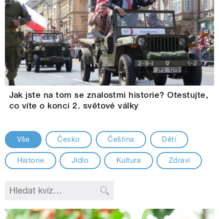
Jak jste na tom se znalostmi historie? Otestujte,
co víte o konci 2. světové války
Vše
Česko
Čeština
Děti
Historie
Jídlo
Kultura
Zdraví