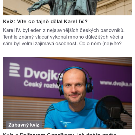
Kvíz: Víte co tajně dělal Karel IV.?
Karel IV. byl eden z nejslavnějších českých panovníků.
Tenhle známý vladař vykonal mnoho důležitých věcí a
sám byl velmi zajímavá osobnost. Co o něm (ne)víte?
Zábavný kvíz
Kvíz s Daliborem Gondíkem: Jak dobře znáte