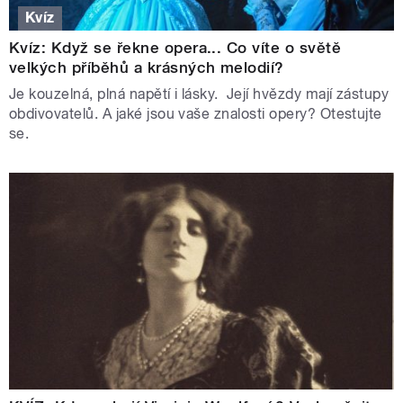
Kvíz
Kvíz: Když se řekne opera... Co víte o světě
velkých příběhů a krásných melodií?
Je kouzelná, plná napětí i lásky. Její hvězdy mají zástupy
obdivovatelů. A jaké jsou vaše znalosti opery? Otestujte
se.