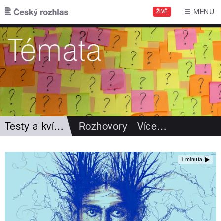
Přejít k hlavnímu obsahu
MENU
ŽIVĚ
Testy a kvízy
Rozhovory
Více
…
1 minuta