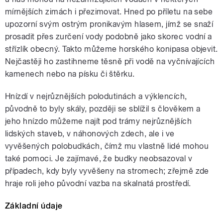
mírnějších zimách i přezimovat. Hned po příletu na sebe
upozorní svým ostrým pronikavým hlasem, jímž se snaží
prosadit přes zurčení vody podobně jako skorec vodní a
střízlík obecný. Takto můžeme horského konipasa objevit.
Nejčastěji ho zastihneme těsně při vodě na vyčnívajících
kamenech nebo na písku či štěrku.
Hnízdí v nejrůznějších polodutinách a výklencích,
původně to byly skály, později se sblížil s člověkem a
jeho hnízdo můžeme najít pod trámy nejrůznějších
lidských staveb, v náhonových zdech, ale i ve
vyvěšených polobudkách, čímž mu vlastně lidé mohou
také pomoci. Je zajímavé, že budky neobsazoval v
případech, kdy byly vyvěšeny na stromech; zřejmě zde
hraje roli jeho původní vazba na skalnatá prostředí.
Základní údaje