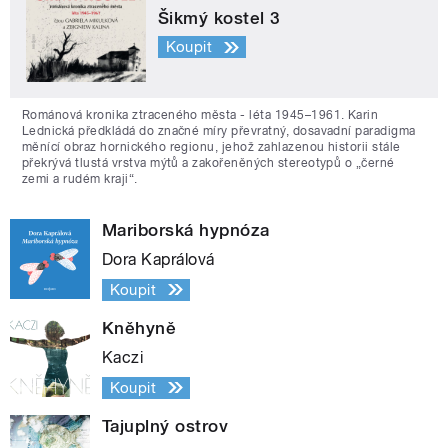
Šikmý kostel 3
Koupit
Románová kronika ztraceného města - léta 1945–1961. Karin
Lednická předkládá do značné míry převratný, dosavadní paradigma
měnící obraz hornického regionu, jehož zahlazenou historii stále
překrývá tlustá vrstva mýtů a zakořeněných stereotypů o „černé
zemi a rudém kraji“.
Mariborská hypnóza
Dora Kaprálová
Koupit
Kněhyně
Kaczi
Koupit
Tajuplný ostrov