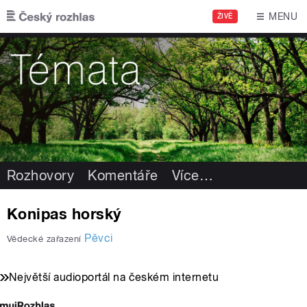
Přejít k hlavnímu obsahu
MENU
ŽIVĚ
Rozhovory
Komentáře
Více
…
Konipas horský
Pěvci
Vědecké zařazení
Největší audioportál na českém internetu