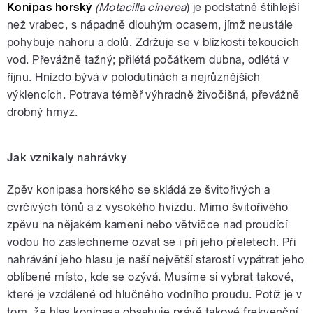
Konipas horský
(Motacilla cinerea
) je podstatně štíhlejší
než vrabec, s nápadně dlouhým ocasem, jímž neustále
pohybuje nahoru a dolů. Zdržuje se v blízkosti tekoucích
vod. Převážně tažný; přilétá počátkem dubna, odlétá v
říjnu. Hnízdo bývá v polodutinách a nejrůznějších
výklencích. Potrava téměř výhradně živočišná, převážně
drobný hmyz.
Jak vznikaly nahrávky
Zpěv konipasa horského se skládá ze švitořivých a
cvrčivých tónů a z vysokého hvizdu. Mimo švitořivého
zpěvu na nějakém kameni nebo větvičce nad proudící
vodou ho zaslechneme ozvat se i při jeho přeletech. Při
nahrávání jeho hlasu je naší největší starostí vypátrat jeho
oblíbené místo, kde se ozývá. Musíme si vybrat takové,
které je vzdálené od hlučného vodního proudu. Potíž je v
tom, že hlas konipasa obsahuje právě takové frekvenční