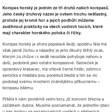
Konipas horský je jedním ze tří druhů našich konipasů.
Jeho český druhový název je ovšem trochu nešťastný,
protože jej kromě hor a jejich podhůří můžeme
zastihnout prakticky na všech vodních tocích, které
mají charakter horského potoka či říčky.
Konipas horský je shora popelavě šedý, spodinu těla má
však jasně žlutou a nápadný je jeho dlouhý štíhlý ocas,
kterým za chůze i v sedě neustále pohybuje nahoru a
dolů, podobně jako ostatní konipasové. Sameček je
opravdový krasavec, má uhlově černé hrdlo, zatímco
samička a mláďata jsou poněkud bledší a tím se víc
podobají svému mnohem známějšímu příbuznému –
konipasu bílému.
Přilétá k nám poměrně velmi brzy, již koncem března a
začátkem dubna. Musíme poznamenat, že jednotliví ptáci
u nás mohou na nezamrzajících vodách v některých