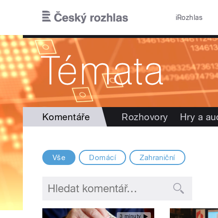
Přejít k hlavnímu obsahu
iRozhlas
Komentáře
Rozhovory
Hry a au
Vše
Domácí
Zahraniční
3 minuty