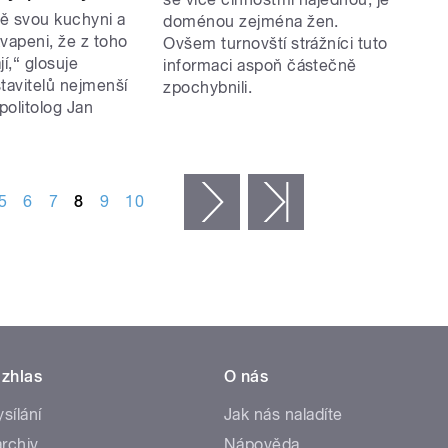
ě svou kuchyni a
doménou zejména žen.
vapeni, že z toho
Ovšem turnovští strážníci tuto
jí,“ glosuje
informaci aspoň částečně
tavitelů nejmenší
zpochybnili.
 politolog Jan
5
6
7
8
9
10
následující ›
poslední »
zhlas
O nás
ysílání
Jak nás naladíte
rchiv
Nápověda