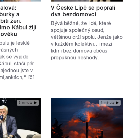
alová:
V České Lípě se poprali
burky a
dva bezdomovci
ití žen.
Bývá běžné, že lidé, které
mo Kábul žijí
spojuje společný osud,
edověku
většinou drží spolu. Jenže jako
ulu je lesklé
v každém kolektivu, i mezi
rásných
lidmi bez domova občas
k se vyjede
propuknou neshody.
ábul, stačí pár
najednou jste v
ljankách,“ líčí
3 minuty
4 minuty