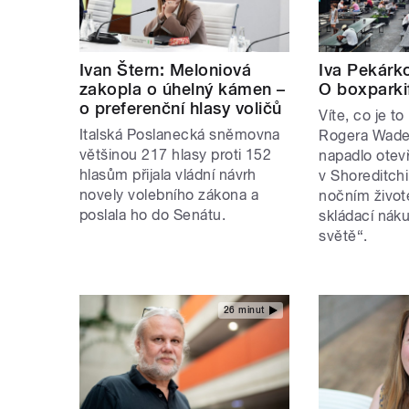
Ivan Štern: Meloniová
Iva Pekárk
zakopla o úhelný kámen –
O boxparki
o preferenční hlasy voličů
Víte, co je t
Italská Poslanecká sněmovna
Rogera Wade
většinou 217 hlasy proti 152
napadlo otev
hlasům přijala vládní návrh
v Shoreditchi,
novely volebního zákona a
nočním živote
poslala ho do Senátu.
skládací nák
světě“.
26 minut