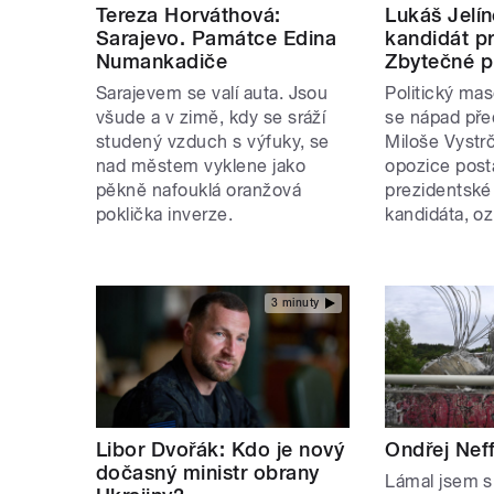
Tereza Horváthová:
Lukáš Jelín
Sarajevo. Památce Edina
kandidát pr
Numankadiče
Zbytečné pl
Sarajevem se valí auta. Jsou
Politický ma
všude a v zimě, kdy se sráží
se nápad př
studený vzduch s výfuky, se
Miloše Vystrč
nad městem vyklene jako
opozice posta
pěkně nafouklá oranžová
prezidentské 
poklička inverze.
kandidáta, o
3 minuty
Libor Dvořák: Kdo je nový
Ondřej Nef
dočasný ministr obrany
Lámal jsem si