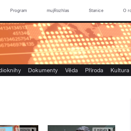
Program
mujRozhlas
Stanice
O r
dioknihy
Dokumenty
Věda
Příroda
Kultura
1 minuta
4 minuty