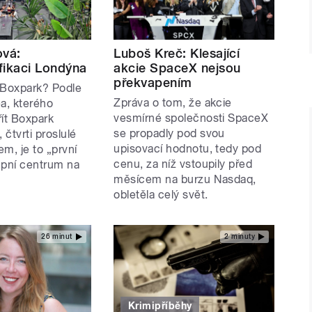
ová:
Luboš Kreč: Klesající
fikaci Londýna
akcie SpaceX nejsou
překvapením
o Boxpark? Podle
Zpráva o tom, že akcie
a, kterého
vesmírné společnosti SpaceX
řít Boxpark
se propadly pod svou
 čtvrti proslulé
upisovací hodnotu, tedy pod
m, je to „první
cenu, za níž vstoupily před
upní centrum na
měsícem na burzu Nasdaq,
obletěla celý svět.
26 minut
2 minuty
Krimipříběhy