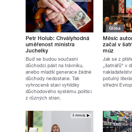
Glosa
Petr Holub: Chvályhodná
Měsíc auto
uměřenost ministra
začal v šat
Juchelky
múz
Buď se budou současní
Jak se z přát
důchodci pást na trávníku,
„šatnářů“ v d
anebo mladší generace žádné
nakladatelství
důchody nedostane. Tak
potulný literá
vyhroceně staví vyhlídky
střední Evrop
důchodového systému politici
z různých stran.
3 minuty