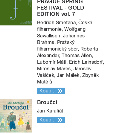
PRAGUE SPRING
FESTIVAL - GOLD
EDITION vol. 7
Bedřich Smetana, Česká
filharmonie, Wolfgang
Sawallisch, Johannes
Brahms, Pražský
filharmonický sbor, Roberta
Alexander, Thomas Allen,
Lubomír Mátl, Erich Leinsdorf,
Miroslav Mareš, Jaroslav
Vašíček, Jan Málek, Zbyněk
Matějů
Koupit
Broučci
Jan Karafiát
Koupit