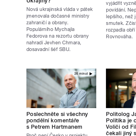
Ukrajiny?
vyjádřit vyz
Nová ukrajinská vláda v pátek
povídání. Nep
jmenovala dočasné ministry
lepšího, než 
zahraničí a obrany.
smutek. Zčis
Populárního Mychajla
rozpadla obř
Fedorova na rezortu obrany
Rovnováha.
nahradí Jevhen Chmara,
dosavadní šéf SBU.
26 minut
Poslechněte si všechny
Politolog 
pondělní komentáře
Politika je
s Petrem Hartmanem
Voliči od Fi
čekali jiný s
Proč není Česko v projektu