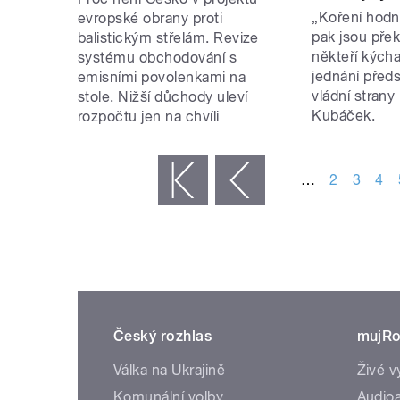
„Koření hodn
evropské obrany proti
pak jsou přek
balistickým střelám. Revize
někteří kýcha
systému obchodování s
jednání předs
emisními povolenkami na
vládní strany
stole. Nižší důchody uleví
Kubáček.
rozpočtu jen na chvíli
STRÁNKY
…
2
3
4
« první
‹ předchozí
Český rozhlas
mujRo
Válka na Ukrajině
Živé v
Komunální volby
Audioa