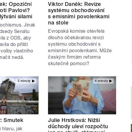
ek: Opoziční
Viktor Daněk: Revize
oti Pavlovi?
systému obchodování
ýtvání silami
s emisními povolenkami
na stole
sochismus. Jinak
Evropská komise otevřela
edsedy Senátu
dlouho očekávanou revizi
ila z ODS, aby
systému obchodování s
vila do příští
emisními povolenkami. Může
volby vlastního
českým firmám reforma
značit nedá.
skutečně pomoci?
3 minuty
4 minuty
f: Smutek
Julie Hrstková: Nižší
důchody uleví rozpočtu
 hlavu, jak