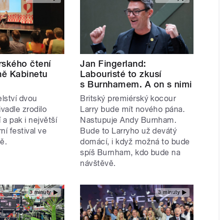
rského čtení
Jan Fingerland:
ně Kabinetu
Labouristé to zkusí
s Burnhamem. A on s nimi
elství dvou
Britský premiérský kocour
ivadle zrodilo
Larry bude mít nového pána.
 a pak i největší
Nastupuje Andy Burnham.
rní festival ve
Bude to Larryho už devátý
ě.
domácí, i když možná to bude
spíš Burnham, kdo bude na
návštěvě.
3 minuty
3 minuty