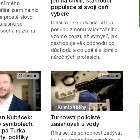
jen na chvíli, stárnoucí
nění mého
populace si svoji daň
řišel jsem na nic
vybere
je prosté slovo
Další slib se odkládá. Vláda
tajasna se
posune změnu valorizačního
í socha nazvaná
vzorce penzí, až vymyslí, jak
zastropuje věk odchodu do
důchodu a co udělá s lidmi z
náročných profesích.
26 minut
1 minuta
Krimipříběhy
Jan Kubáček:
Turnovští policisté
 o symbolech.
zasahovali u vody
lipa Turka
Říká se, že schopnost zabývat
tyl politiky
se více činnostmi najednou, je