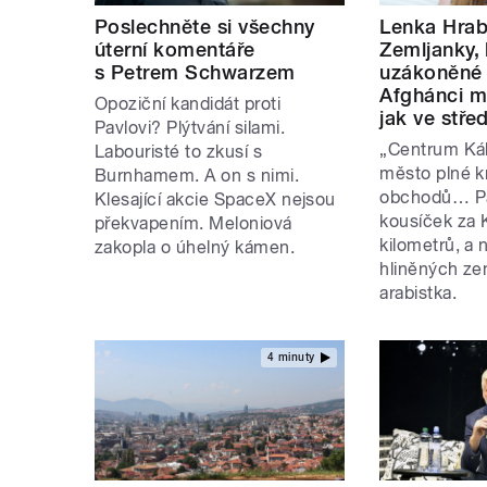
Poslechněte si všechny
Lenka Hrab
úterní komentáře
Zemljanky, 
s Petrem Schwarzem
uzákoněné b
Afghánci mi
Opoziční kandidát proti
jak ve stř
Pavlovi? Plýtvání silami.
„Centrum Káb
Labouristé to zkusí s
město plné k
Burnhamem. A on s nimi.
obchodů… Pa
Klesající akcie SpaceX nejsou
kousíček za K
překvapením. Meloniová
kilometrů, a 
zakopla o úhelný kámen.
hliněných zem
arabistka.
4 minuty