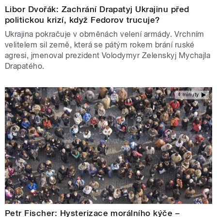
Libor Dvořák: Zachrání Drapatyj Ukrajinu před
politickou krizí, když Fedorov trucuje?
Ukrajina pokračuje v obměnách velení armády. Vrchním
velitelem sil země, která se pátým rokem brání ruské
agresi, jmenoval prezident Volodymyr Zelenskyj Mychajla
Drapatého.
4 minuty
Petr Fischer: Hysterizace morálního kýče –