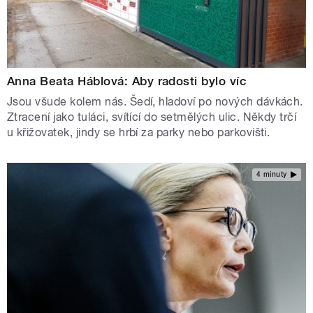
Anna Beata Háblová: Aby radosti bylo víc
Jsou všude kolem nás. Šedí, hladoví po nových dávkách.
Ztracení jako tuláci, svítící do setmělých ulic. Někdy trčí
u křižovatek, jindy se hrbí za parky nebo parkovišti.
4 minuty