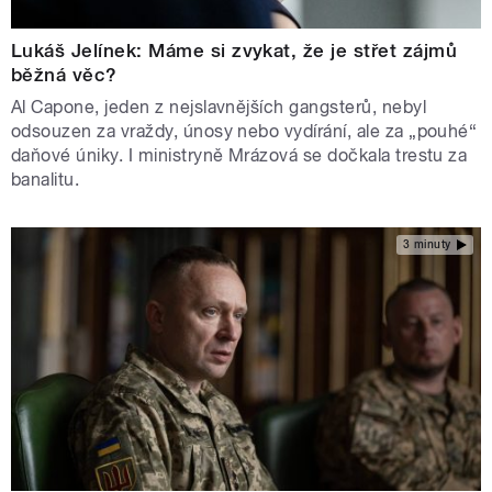
Lukáš Jelínek: Máme si zvykat, že je střet zájmů
běžná věc?
Al Capone, jeden z nejslavnějších gangsterů, nebyl
odsouzen za vraždy, únosy nebo vydírání, ale za „pouhé“
daňové úniky. I ministryně Mrázová se dočkala trestu za
banalitu.
3 minuty