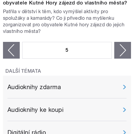
obyvatele Kutné Hory zájezd do vlastního města?
Patřila v dětství k těm, kdo vymýšlel aktivity pro
spolužáky a kamarády? Co ji přivedlo na myšlenku
zorganizovat pro obyvatele Kutné hory zájezd do jejich
vlastního města?
STRÁNKY
5
n
zí
DALŠÍ TÉMATA
Audioknihy zdarma
Audioknihy ke koupi
Digitální rádio