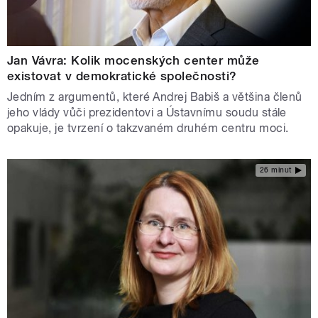
Jan Vávra: Kolik mocenských center může
existovat v demokratické společnosti?
Jedním z argumentů, které Andrej Babiš a většina členů
jeho vlády vůči prezidentovi a Ústavnímu soudu stále
opakuje, je tvrzení o takzvaném druhém centru moci.
26 minut