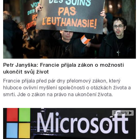
Petr Janyška: Francie přijala zákon o možnosti
ukončit svůj život
Francie přijala před pár dny přelomový zákon, který
hluboce ovlivní myšlení společnosti o otázkách života a
smrti. Jde o zákon na právo na ukončení života.
3 minuty