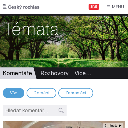
Přejít k hlavnímu obsahu
MENU
ŽIVĚ
Komentáře
Rozhovory
Více
…
Vše
Domácí
Zahraniční
3 minuty