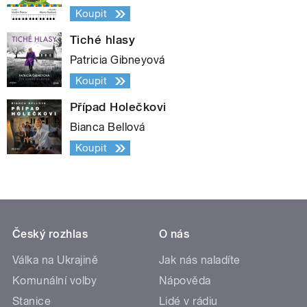
Koupit
Tiché hlasy
Patricia Gibneyová
Koupit
Případ Holečkovi
Bianca Bellová
Koupit
Český rozhlas
O nás
Válka na Ukrajině
Jak nás naladíte
Komunální volby
Nápověda
Stanice
Lidé v rádiu