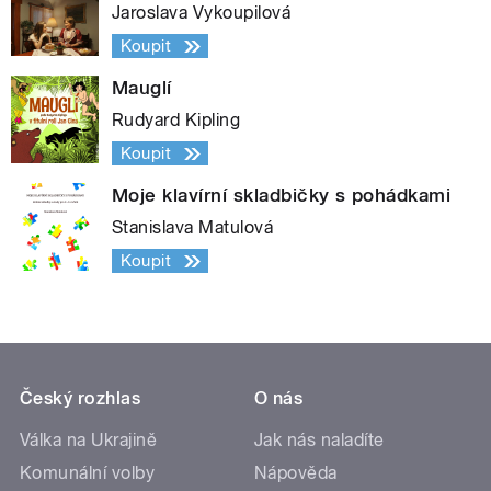
Jaroslava Vykoupilová
Koupit
Mauglí
Rudyard Kipling
Koupit
Moje klavírní skladbičky s pohádkami
Stanislava Matulová
Koupit
Český rozhlas
O nás
Válka na Ukrajině
Jak nás naladíte
Komunální volby
Nápověda