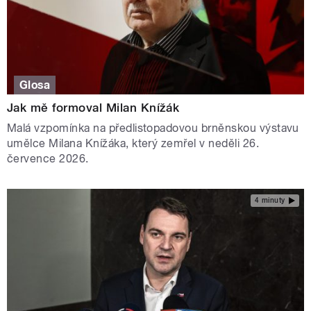
Glosa
Jak mě formoval Milan Knížák
Malá vzpomínka na předlistopadovou brněnskou výstavu
umělce Milana Knížáka, který zemřel v neděli 26.
července 2026.
4 minuty