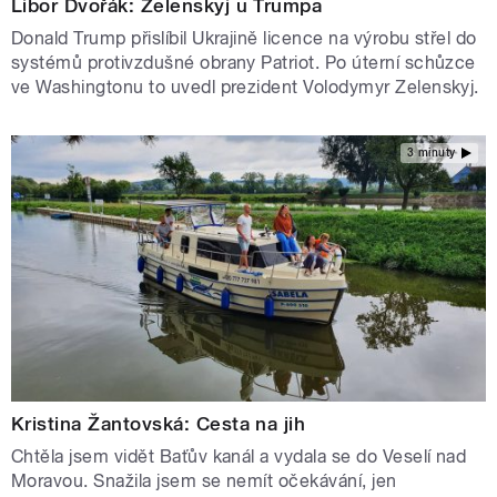
Libor Dvořák: Zelenskyj u Trumpa
Donald Trump přislíbil Ukrajině licence na výrobu střel do
systémů protivzdušné obrany Patriot. Po úterní schůzce
ve Washingtonu to uvedl prezident Volodymyr Zelenskyj.
3 minuty
Kristina Žantovská: Cesta na jih
Chtěla jsem vidět Baťův kanál a vydala se do Veselí nad
Moravou. Snažila jsem se nemít očekávání, jen