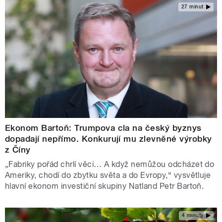
27 minut
Ekonom Bartoň: Trumpova cla na český byznys
dopadají nepřímo. Konkurují mu zlevněné výrobky
z Číny
„Fabriky pořád chrlí věci… A když nemůžou odcházet do
Ameriky, chodí do zbytku světa a do Evropy,“ vysvětluje
hlavní ekonom investiční skupiny Natland Petr Bartoň.
4 minuty