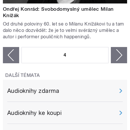
Ondřej Konrád: Svobodomyslný umělec Milan
Knížák
Od druhé poloviny 60. let se o Milanu Knížákovi tu a tam
dalo něco dozvědět: že je to velmi svérázný umělec a
autor i performer pouličních happeningů.
STRÁNKY
4
n
zí
DALŠÍ TÉMATA
Audioknihy zdarma
Audioknihy ke koupi