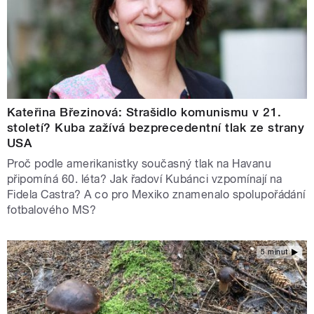
Kateřina Březinová: Strašidlo komunismu v 21.
století? Kuba zažívá bezprecedentní tlak ze strany
USA
Proč podle amerikanistky současný tlak na Havanu
připomíná 60. léta? Jak řadoví Kubánci vzpomínají na
Fidela Castra? A co pro Mexiko znamenalo spolupořádání
fotbalového MS?
5 minut