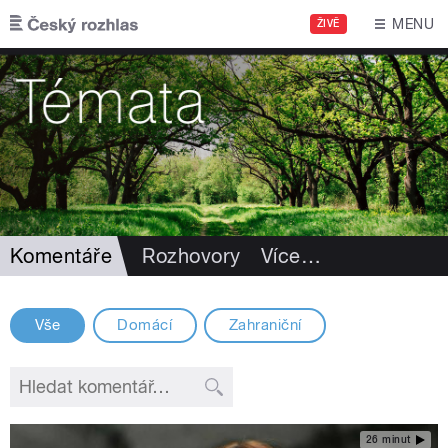
Přejít k hlavnímu obsahu
MENU
ŽIVĚ
Komentáře
Rozhovory
Více
…
Vše
Domácí
Zahraniční
26 minut