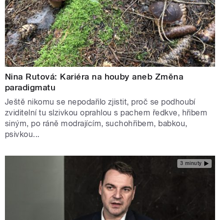
Nina Rutová: Kariéra na houby aneb Změna
paradigmatu
Ještě nikomu se nepodařilo zjistit, proč se podhoubí
zviditelní tu slzivkou oprahlou s pachem ředkve, hřibem
siným, po ráně modrajícím, suchohřibem, babkou,
psivkou...
3 minuty