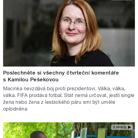
Poslechněte si všechny čtvrteční komentáře
s Kamilou Pešekovou
Macinka nevzdává boj proti prezidentovi. Válka, válka,
válka. FIFA prodává fotbal. Stát nemá určovat, jestli single
žena nebo žena z lesbického páru smí být uměle
oplodněna
3 minuty