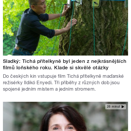
Sladký: Tichá přítelkyně byl jeden z nejkrásnějších
filmů loňského roku. Klade si skvělé otázky
Do českých kin vstupuje film Tichá přítelkyně maďarské
režisérky Ildikó Enyedi. Tři příběhy z různých dob jsou
spojené jedním místem a jedním stromem.
26 minut