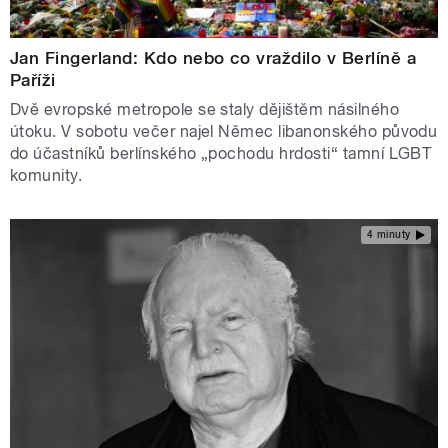
Jan Fingerland: Kdo nebo co vraždilo v Berlíně a
Paříži
Dvě evropské metropole se staly dějištěm násilného
útoku. V sobotu večer najel Němec libanonského původu
do účastníků berlínského „pochodu hrdosti“ tamní LGBT
komunity.
4 minuty