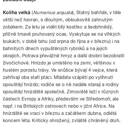
Koliha velká
(
Numenius arquata
), Statný bahňák, v těle
větší než havran, s dlouhým, obloukovitě zahnutým
zobákem. Za letu je vidět bílý kostřec a šedohnědý,
příčně tmavě pruhovaný ocas. Vyskytuje se na vlhkých
loukách, v době tahu (od srpna do října a v březnu) i na
bahnitých dnech vypuštěných rybníků a na jejich
okrajích. Potrava převážně hmyz a další drobní bezobratlí
živočichové. Hnízdo je umístěno na zemi, většinou v
hustém porostu trávy. Ve snůšce bývají 4 vejce, která
zahřívají oba staří ptáci. Mláďata vzápětí po vylíhnutí
opouštějí hnízdo; rodiče se o ně nadále starají a rodiny
opouštějí hnízdiště společně. Zimoviště leží v různých
částech Evropy a Afriky, především ve Středomoří, ale
např. i na Britských ostrovech nebo v jižní Africe. Na
hnízdiště se vrací v březnu a začátkem dubna, odlétá
koncem léta. Kriticky ohrožený, zvláště chráněný druh.