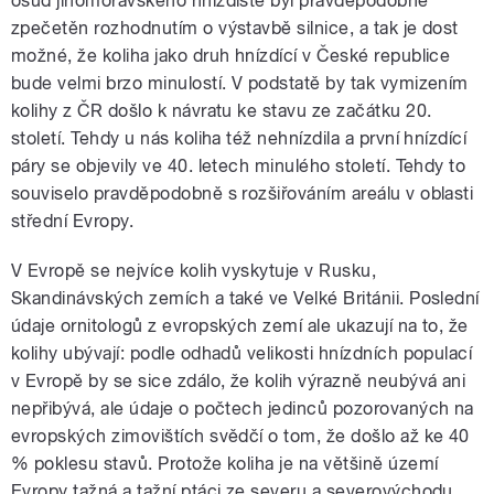
osud jihomoravského hnízdiště byl pravděpodobně
zpečetěn rozhodnutím o výstavbě silnice, a tak je dost
možné, že koliha jako druh hnízdící v České republice
bude velmi brzo minulostí. V podstatě by tak vymizením
kolihy z ČR došlo k návratu ke stavu ze začátku 20.
století. Tehdy u nás koliha též nehnízdila a první hnízdící
páry se objevily ve 40. letech minulého století. Tehdy to
souviselo pravděpodobně s rozšiřováním areálu v oblasti
střední Evropy.
V Evropě se nejvíce kolih vyskytuje v Rusku,
Skandinávských zemích a také ve Velké Británii. Poslední
údaje ornitologů z evropských zemí ale ukazují na to, že
kolihy ubývají: podle odhadů velikosti hnízdních populací
v Evropě by se sice zdálo, že kolih výrazně neubývá ani
nepřibývá, ale údaje o počtech jedinců pozorovaných na
evropských zimovištích svědčí o tom, že došlo až ke 40
% poklesu stavů. Protože koliha je na většině území
Evropy tažná a tažní ptáci ze severu a severovýchodu