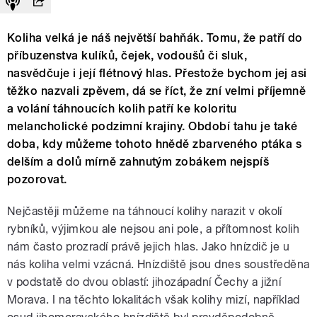
Koliha velká je náš největší bahňák. Tomu, že patří do
příbuzenstva kulíků, čejek, vodoušů či sluk,
nasvědčuje i její flétnový hlas. Přestože bychom jej asi
těžko nazvali zpěvem, dá se říct, že zní velmi příjemně
a volání táhnoucích kolih patří ke koloritu
melancholické podzimní krajiny. Období tahu je také
doba, kdy můžeme tohoto hnědě zbarveného ptáka s
delším a dolů mírně zahnutým zobákem nejspíš
pozorovat.
Nejčastěji můžeme na táhnoucí kolihy narazit v okolí
rybníků, výjimkou ale nejsou ani pole, a přítomnost kolih
nám často prozradí právě jejich hlas. Jako hnízdič je u
nás koliha velmi vzácná. Hnízdiště jsou dnes soustředěna
v podstatě do dvou oblastí: jihozápadní Čechy a jižní
Morava. I na těchto lokalitách však kolihy mizí, například