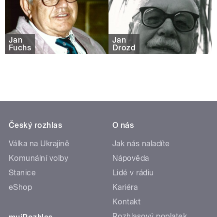
Jan
Jan
Fuchs
Drozd
Český rozhlas
O nás
Válka na Ukrajině
Jak nás naladíte
Komunální volby
Nápověda
Stanice
Lidé v rádiu
eShop
Kariéra
Kontakt
Rozhlasový poplatek