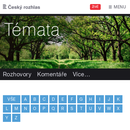
Přejít k hlavnímu obsahu
MENU
ŽIVĚ
Rozhovory
Komentáře
Více
…
VŠE
A
B
C
D
E
F
G
H
I
J
K
L
M
N
O
P
Q
R
S
T
U
V
W
X
Y
Z