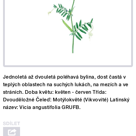
Jednoletá až dvouletá poléhavá bylina, dost častá v
teplých oblastech na suchých lukách, na mezích a ve
stráních. Doba květu: květen - červen Třída:
Dvouděložné Čeleď: Motýlokvěté (Vikvovité) Latinský
název: Vicia angustifolia GRUFB.