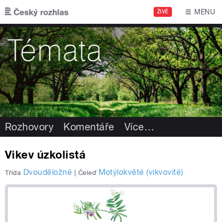
Přejít k hlavnímu obsahu
MENU
ŽIVĚ
Rozhovory
Komentáře
Více
…
Vikev úzkolistá
Dvouděložné
Motýlokvěté (vikvovité)
Třída
|
Čeleď