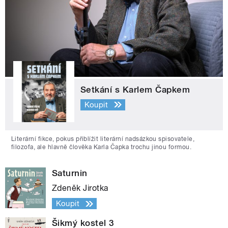
Setkání s Karlem Čapkem
Koupit
Literární fikce, pokus přiblížit literární nadsázkou spisovatele,
filozofa, ale hlavně člověka Karla Čapka trochu jinou formou.
Saturnin
Zdeněk Jirotka
Koupit
Šikmý kostel 3