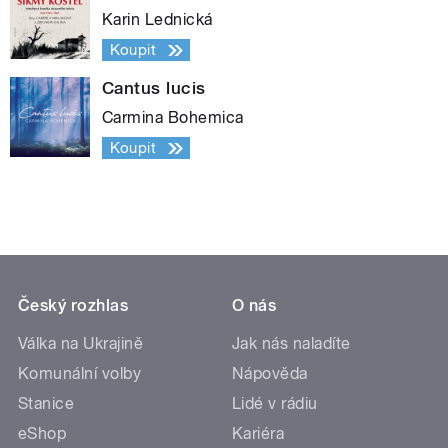
Karin Lednická
Koupit
Cantus lucis
Carmina Bohemica
Koupit
Český rozhlas
O nás
Válka na Ukrajině
Jak nás naladíte
Komunální volby
Nápověda
Stanice
Lidé v rádiu
eShop
Kariéra