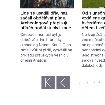
Lidé se usadili dřív, než
Od slunečn
začali obdělávat půdu.
vzdálené g
Archeologové přepisují
hvězdárna 
příběh počátků civilizace
dětem i veř
Civilizace nemusí být jen
Na kraji Žďá
dobrá věc, tvrdí turecký
vedle několik
archeolog Necmi Karul. O co
na oplocen
jsme kvůli ní přišli, vysvětlil na
nenápadný d
příkladu pravěkých vesnic v
jeho střecha
dnešní Anatolii.
se dva hvězd
dalekohledy.
STRÁNKY
…
2
3
4
« první
‹ předchozí