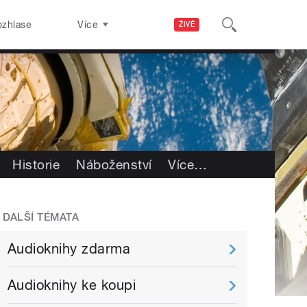
ozhlase
Více
ŽIVĚ
Historie
Náboženství
Více
…
DALŠÍ TÉMATA
Audioknihy zdarma
Audioknihy ke koupi