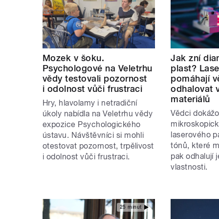
Mozek v šoku.
Jak zní di
Psychologové na Veletrhu
plast? Lase
vědy testovali pozornost
pomáhají 
i odolnost vůči frustraci
odhalovat v
materiálů
Hry, hlavolamy i netradiční
Vědci dokážo
úkoly nabídla na Veletrhu vědy
mikroskopick
expozice Psychologického
laserového p
ústavu. Návštěvníci si mohli
tónů, které m
otestovat pozornost, trpělivost
pak odhalují j
i odolnost vůči frustraci.
vlastnosti.
25 minut