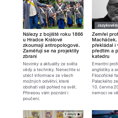
Jazykověd
Nálezy z bojiště roku 1866
Zemřel pro
u Hradce Králové
Macháček. 
zkoumají antropologové.
překládal i 
Zaměřují se na projektily
předtím a 
zbraní
katedru
Novinky a aktuality ze světa
Emeritní pro
vědy a techniky. Nenechte si
anglistiky a 
utéct informace ze všech
Filozofické f
možných odvětví, které
Palackého ze
obohatí váš pohled na svět.
10. června 2
Přinesou vám poznání i
nemoci ve vě
poučení.
3 minuty