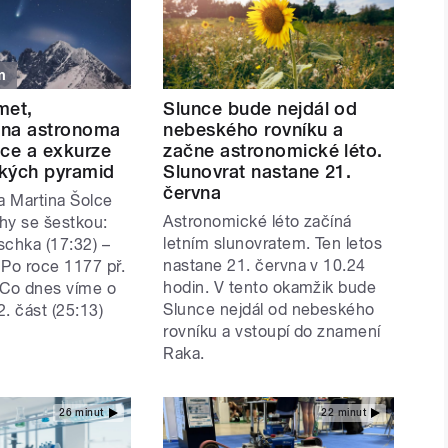
m
met,
Slunce bude nejdál od
 na astronoma
nebeského rovníku a
lce a exkurze
začne astronomické léto.
lkých pyramid
Slunovrat nastane 21.
června
 Martina Šolce
Astronomické léto začíná
ěhy se šestkou:
letním slunovratem. Ten letos
schka (17:32) –
nastane 21. června v 10.24
 Po roce 1177 př.
hodin. V tento okamžik bude
– Co dnes víme o
Slunce nejdál od nebeského
. část (25:13)
rovníku a vstoupí do znamení
Raka.
26 minut
22 minut