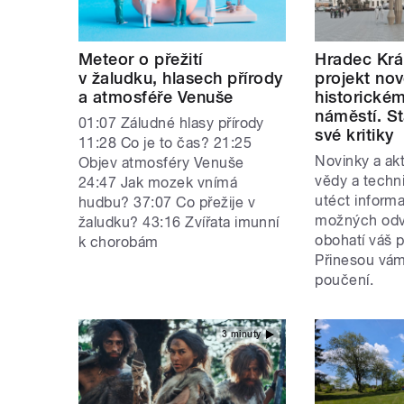
Meteor o přežití
Hradec Krá
v žaludku, hlasech přírody
projekt no
a atmosféře Venuše
historické
náměstí. S
01:07 Záludné hlasy přírody
své kritiky
11:28 Co je to čas? 21:25
Novinky a akt
Objev atmosféry Venuše
vědy a techn
24:47 Jak mozek vnímá
utéct inform
hudbu? 37:07 Co přežije v
možných odvě
žaludku? 43:16 Zvířata imunní
obohatí váš p
k chorobám
Přinesou vám
poučení.
3 minuty