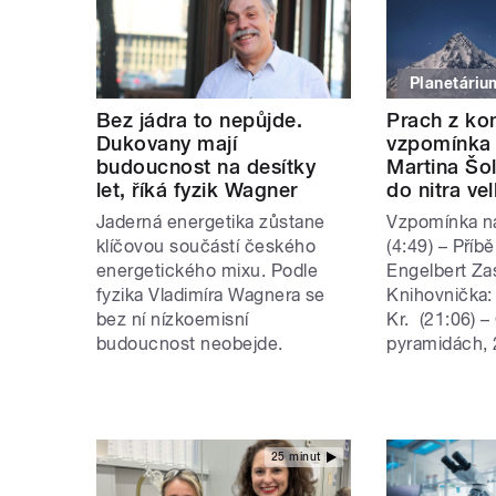
Planetáriu
Bez jádra to nepůjde.
Prach z ko
Dukovany mají
vzpomínka
budoucnost na desítky
Martina Šo
let, říká fyzik Wagner
do nitra ve
Jaderná energetika zůstane
Vzpomínka na
klíčovou součástí českého
(4:49) – Příb
energetického mixu. Podle
Engelbert Za
fyzika Vladimíra Wagnera se
Knihovnička:
bez ní nízkoemisní
Kr. (21:06) 
budoucnost neobejde.
pyramidách, 2
25 minut