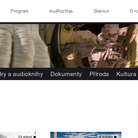
Program
mujRozhlas
Stanice
O r
ry a audioknihy
Dokumenty
Příroda
Kultura
29 minut
4 minuty