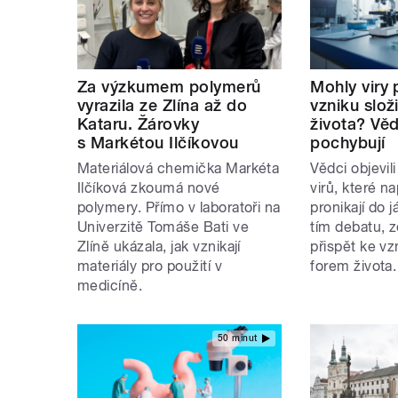
Za výzkumem polymerů
Mohly viry 
vyrazila ze Zlína až do
vzniku slož
Kataru. Žárovky
života? Věd
s Markétou Ilčíkovou
pochybují
Materiálová chemička Markéta
Vědci objevil
Ilčíková zkoumá nové
virů, které n
polymery. Přímo v laboratoři na
pronikají do j
Univerzitě Tomáše Bati ve
tím debatu, z
Zlíně ukázala, jak vznikají
přispět ke vz
materiály pro použití v
forem života
medicíně.
50 minut