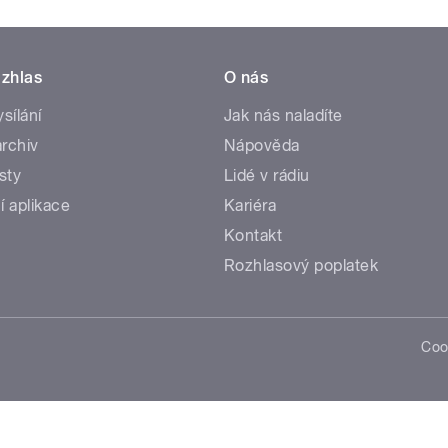
zhlas
O nás
ysílání
Jak nás naladíte
rchiv
Nápověda
sty
Lidé v rádiu
í aplikace
Kariéra
Kontakt
Rozhlasový poplatek
Coo