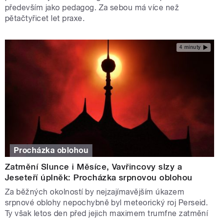
především jako pedagog. Za sebou má více než
pětačtyřicet let praxe.
4 minuty
Procházka oblohou
Zatmění Slunce i Měsíce, Vavřincovy slzy a
Jeseteří úplněk: Procházka srpnovou oblohou
Za běžných okolností by nejzajímavějším úkazem
srpnové oblohy nepochybně byl meteorický roj Perseid.
Ty však letos den před jejich maximem trumfne zatmění