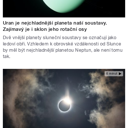
Uran je nejchladnější planeta naší soustavy.
Zajímavý je i sklon jeho rotační osy
Dvě vnější planety sluneční soustavy se označují jako
ledoví obři. Vzhledem k obrovské vzdálenosti od Slunce
by měl být nejchladnější planetou Neptun, ale není tomu
tak.
6 minut