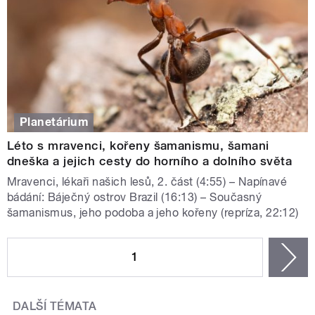
Planetárium
Léto s mravenci, kořeny šamanismu, šamani
dneška a jejich cesty do horního a dolního světa
Mravenci, lékaři našich lesů, 2. část (4:55) – Napínavé
bádání: Báječný ostrov Brazil (16:13) – Současný
šamanismus, jeho podoba a jeho kořeny (repríza, 22:12)
STRÁNKY
1
n
DALŠÍ TÉMATA