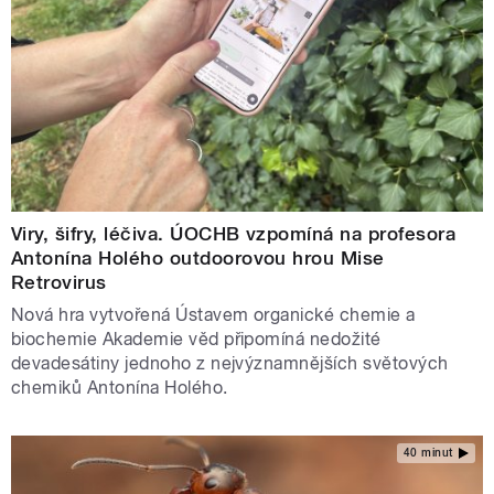
Viry, šifry, léčiva. ÚOCHB vzpomíná na profesora
Antonína Holého outdoorovou hrou Mise
Retrovirus
Nová hra vytvořená Ústavem organické chemie a
biochemie Akademie věd připomíná nedožité
devadesátiny jednoho z nejvýznamnějších světových
chemiků Antonína Holého.
40 minut