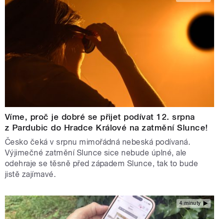
Víme, proč je dobré se přijet podívat 12. srpna
z Pardubic do Hradce Králové na zatmění Slunce!
Česko čeká v srpnu mimořádná nebeská podívaná.
Výjimečné zatmění Slunce sice nebude úplné, ale
odehraje se těsně před západem Slunce, tak to bude
jistě zajímavé.
4 minuty