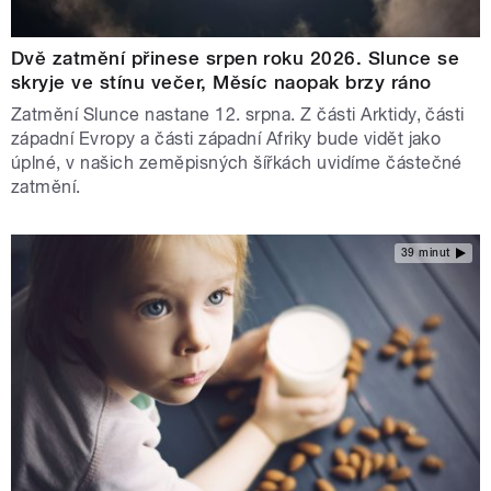
Dvě zatmění přinese srpen roku 2026. Slunce se
skryje ve stínu večer, Měsíc naopak brzy ráno
Zatmění Slunce nastane 12. srpna. Z části Arktidy, části
západní Evropy a části západní Afriky bude vidět jako
úplné, v našich zeměpisných šířkách uvidíme částečné
zatmění.
39 minut