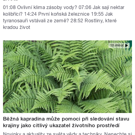
01:08 Ovlivní klima zásoby vody? 07:06 Jak sají nektar
kolibříci? 14:24 První koňská železnice 19:55 Jak
tyranosauři vstávali ze země? 28:52 Rostliny, které
kradou život
10 minut
Běžná kapradina může pomoci při sledování stavu
krajiny jako citlivý ukazatel životního prostředí
Novinky a aktuality ze světa vědy a techniky. Nenechte si