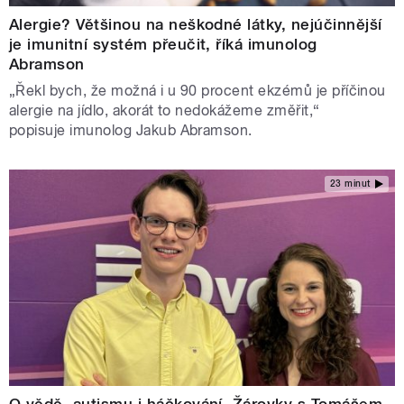
Alergie? Většinou na neškodné látky, nejúčinnější
je imunitní systém přeučit, říká imunolog
Abramson
„Řekl bych, že možná i u 90 procent ekzémů je příčinou
alergie na jídlo, akorát to nedokážeme změřit,“
popisuje imunolog Jakub Abramson.
23 minut
O vědě, autismu i háčkování. Žárovky s Tomášem