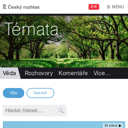
Přejít k hlavnímu obsahu
MENU
ŽIVĚ
Věda
Rozhovory
Komentáře
Více
…
Vše
Vesmír
23 minut