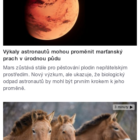
Výkaly astronautů mohou proměnit marťanský
prach v úrodnou půdu
Mars zůstává stále pro pěstování plodin nepřátelským
prostředím. Nový výzkum, ale ukazuje, že biologický
odpad astronautů by mohl být prvním krokem k jeho
proměně.
3 minuty