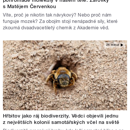
s Matějem Červenkou
Víte, proč je nikotin tak návykový? Nebo proč nám
funguje mozek? Za obojím stojí nenápadné síly, které
zkoumá dvaadvacetiletý chemik z Akademie věd.
24 minut
Hřbitov jako ráj biodiverzity. Vědci objevili jednu
z největších kolonií samotářských včel na světě