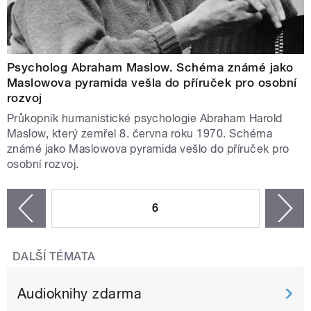
Psycholog Abraham Maslow. Schéma známé jako
Maslowova pyramida vešla do příruček pro osobní
rozvoj
Průkopník humanistické psychologie Abraham Harold
Maslow, který zemřel 8. června roku 1970. Schéma
známé jako Maslowova pyramida vešlo do příruček pro
osobní rozvoj.
STRÁNKY
6
n
zí
DALŠÍ TÉMATA
Audioknihy zdarma