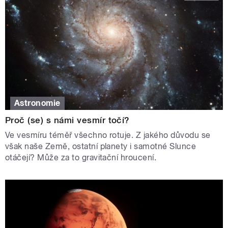
Astronomie
Proč (se) s námi vesmír točí?
Ve vesmíru téměř všechno rotuje. Z jakého důvodu se
však naše Země, ostatní planety i samotné Slunce
otáčejí? Může za to gravitační hroucení.