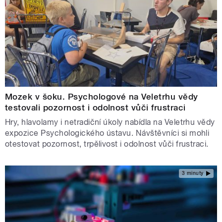
Mozek v šoku. Psychologové na Veletrhu vědy
testovali pozornost i odolnost vůči frustraci
Hry, hlavolamy i netradiční úkoly nabídla na Veletrhu vědy
expozice Psychologického ústavu. Návštěvníci si mohli
otestovat pozornost, trpělivost i odolnost vůči frustraci.
3 minuty