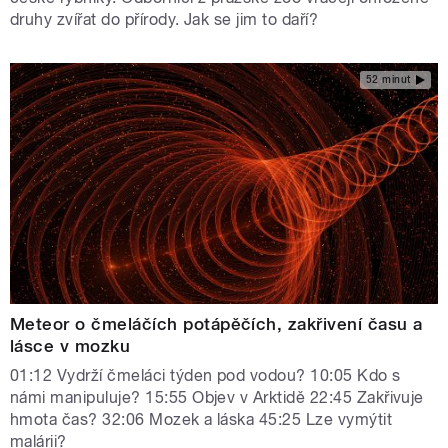
druhy zvířat do přírody. Jak se jim to daří?
52 minut
Meteor o čmeláčích potápěčích, zakřivení času a
lásce v mozku
01:12 Vydrží čmeláci týden pod vodou? 10:05 Kdo s
námi manipuluje? 15:55 Objev v Arktidě 22:45 Zakřivuje
hmota čas? 32:06 Mozek a láska 45:25 Lze vymýtit
malárii?