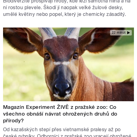
Biodiverzitě prospívají hroby, kde leží samotná hlína a na
ní rostou plevele. Škodí jí naopak velké žulové desky,
umělé květiny nebo popel, který je chemicky zásaditý.
22 minut
Magazín Experiment ŽIVĚ z pražské zoo: Co
všechno obnáší návrat ohrožených druhů do
přírody?
Od kazašských stepí přes vietnamské pralesy až po
české rybníky. Odborníci z pražské zoo vracejí ohrožené