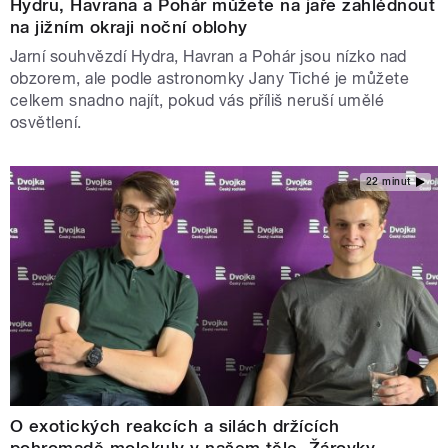
Hydru, Havrana a Pohár můžete na jaře zahlédnout
na jižním okraji noční oblohy
Jarní souhvězdí Hydra, Havran a Pohár jsou nízko nad
obzorem, ale podle astronomky Jany Tiché je můžete
celkem snadno najít, pokud vás příliš neruší umělé
osvětlení.
22 minut
O exotických reakcích a silách držících
pohromadě molekuly v našem těle. Žárovky