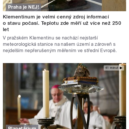
Praha je NEJ!
Klementinum je velmi cenný zdroj informací
o stavu počasí. Teplotu zde měří už více než 250
let
V pražském Klementinu se nachází nejstarší
meteorologická stanice na našem území a zároveň s
nejdelším nepřerušeným měřením ve střední Evropě.
41 minut
Planetárium