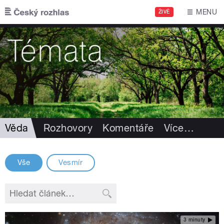
Přejít k hlavnímu obsahu
MENU
ŽIVĚ
Věda
Rozhovory
Komentáře
Více
…
Vše
Vesmír
3 minuty