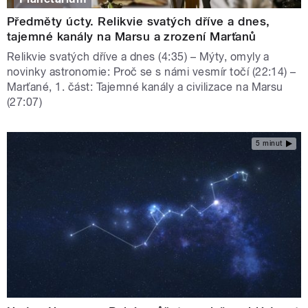
Předměty úcty. Relikvie svatých dříve a dnes,
tajemné kanály na Marsu a zrození Marťanů
Relikvie svatých dříve a dnes (4:35) – Mýty, omyly a
novinky astronomie: Proč se s námi vesmír točí (22:14) –
Marťané, 1. část: Tajemné kanály a civilizace na Marsu
(27:07)
5 minut