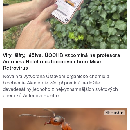
Viry, šifry, léčiva. ÚOCHB vzpomíná na profesora
Antonína Holého outdoorovou hrou Mise
Retrovirus
Nová hra vytvořená Ústavem organické chemie a
biochemie Akademie věd připomíná nedožité
devadesátiny jednoho z nejvýznamnějších světových
chemiků Antonína Holého.
40 minut