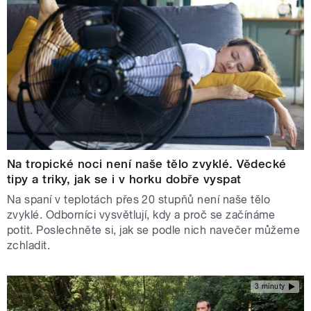
Na tropické noci není naše tělo zvyklé. Vědecké
tipy a triky, jak se i v horku dobře vyspat
Na spaní v teplotách přes 20 stupňů není naše tělo
zvyklé. Odborníci vysvětlují, kdy a proč se začínáme
potit. Poslechněte si, jak se podle nich navečer můžeme
zchladit.
3 minuty