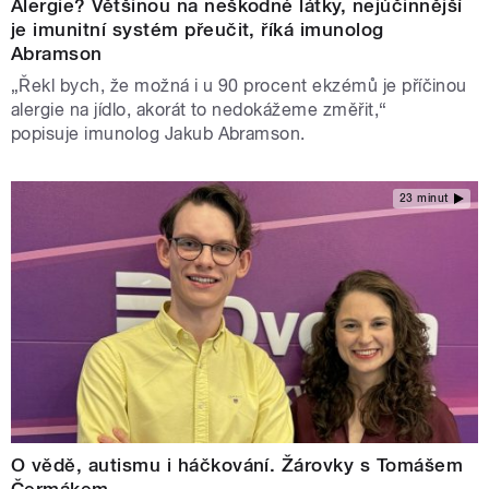
Alergie? Většinou na neškodné látky, nejúčinnější
je imunitní systém přeučit, říká imunolog
Abramson
„Řekl bych, že možná i u 90 procent ekzémů je příčinou
alergie na jídlo, akorát to nedokážeme změřit,“
popisuje imunolog Jakub Abramson.
23 minut
O vědě, autismu i háčkování. Žárovky s Tomášem
Čermákem