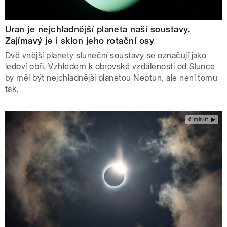
Uran je nejchladnější planeta naší soustavy.
Zajímavý je i sklon jeho rotační osy
Dvě vnější planety sluneční soustavy se označují jako
ledoví obři. Vzhledem k obrovské vzdálenosti od Slunce
by měl být nejchladnější planetou Neptun, ale není tomu
tak.
6 minut