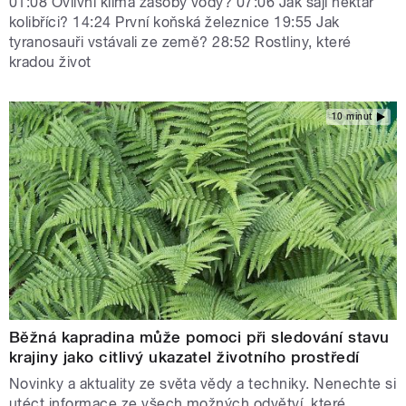
01:08 Ovlivní klima zásoby vody? 07:06 Jak sají nektar
kolibříci? 14:24 První koňská železnice 19:55 Jak
tyranosauři vstávali ze země? 28:52 Rostliny, které
kradou život
10 minut
Běžná kapradina může pomoci při sledování stavu
krajiny jako citlivý ukazatel životního prostředí
Novinky a aktuality ze světa vědy a techniky. Nenechte si
utéct informace ze všech možných odvětví, které