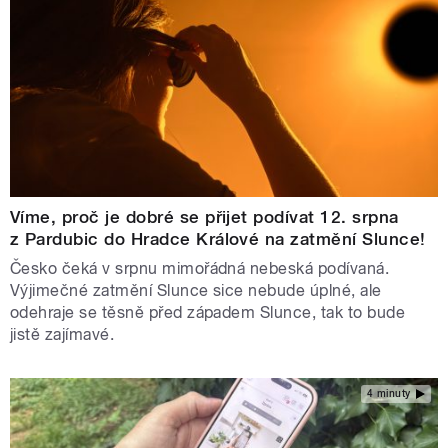
Víme, proč je dobré se přijet podívat 12. srpna
z Pardubic do Hradce Králové na zatmění Slunce!
Česko čeká v srpnu mimořádná nebeská podívaná.
Výjimečné zatmění Slunce sice nebude úplné, ale
odehraje se těsně před západem Slunce, tak to bude
jistě zajímavé.
4 minuty