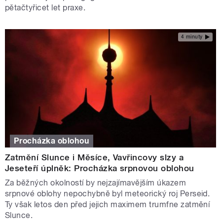
pětačtyřicet let praxe.
4 minuty
Procházka oblohou
Zatmění Slunce i Měsíce, Vavřincovy slzy a
Jeseteří úplněk: Procházka srpnovou oblohou
Za běžných okolností by nejzajímavějším úkazem
srpnové oblohy nepochybně byl meteorický roj Perseid.
Ty však letos den před jejich maximem trumfne zatmění
Slunce.