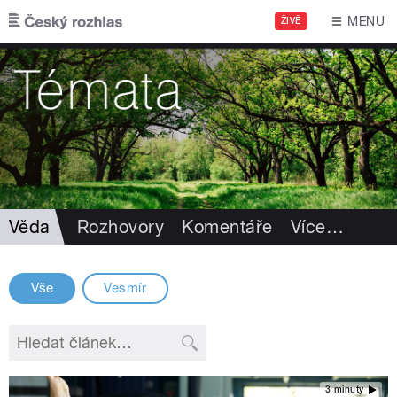
Přejít k hlavnímu obsahu
MENU
ŽIVĚ
Věda
Rozhovory
Komentáře
Více
…
Vše
Vesmír
3 minuty