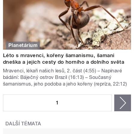
Planetárium
Léto s mravenci, kořeny šamanismu, šamani
dneška a jejich cesty do horního a dolního světa
Mravenci, lékaři našich lesů, 2. část (4:55) – Napínavé
bádání: Báječný ostrov Brazil (16:13) – Současný
šamanismus, jeho podoba a jeho kořeny (repríza, 22:12)
STRÁNKY
1
n
DALŠÍ TÉMATA