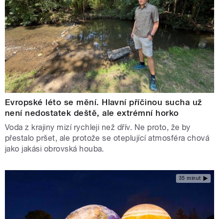
Evropské léto se mění. Hlavní příčinou sucha už
není nedostatek deště, ale extrémní horko
Voda z krajiny mizí rychleji než dřív. Ne proto, že by
přestalo pršet, ale protože se oteplující atmosféra chová
jako jakási obrovská houba.
35 minut