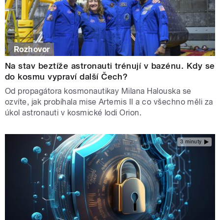
Rozhovor
Na stav beztíže astronauti trénují v bazénu. Kdy se
do kosmu vypraví další Čech?
Od propagátora kosmonautikay Milana Halouska se
ozvíte, jak probíhala mise Artemis II a co všechno měli za
úkol astronauti v kosmické lodi Orion.
3 minuty