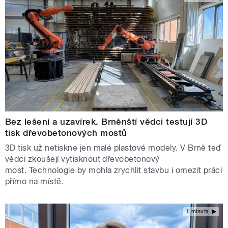
Bez lešení a uzavírek. Brněnští vědci testují 3D
tisk dřevobetonových mostů
3D tisk už netiskne jen malé plastové modely. V Brně teď
vědci zkoušejí vytisknout dřevobetonový
most. Technologie by mohla zrychlit stavbu i omezit práci
přímo na místě.
1 minuta