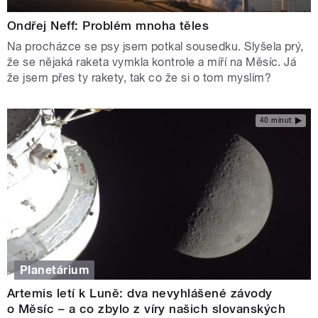
Ondřej Neff: Problém mnoha těles
Na procházce se psy jsem potkal sousedku. Slyšela prý,
že se nějaká raketa vymkla kontrole a míří na Měsíc. Já
že jsem přes ty rakety, tak co že si o tom myslím?
40 minut
Planetárium
Artemis letí k Luně: dva nevyhlášené závody
o Měsíc – a co zbylo z víry našich slovanských