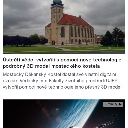
Ústečtí vědci vytvořili s pomocí nové technologie
podrobný 3D model mosteckého kostela
Mostecký Děkanský Kostel dostal své vlastní digitální
dvojče. Vědecký tým Fakulty životního prostředí UJEP
vytvořil pomocí nové technologie jeho přesný 3D model.
3 minuty