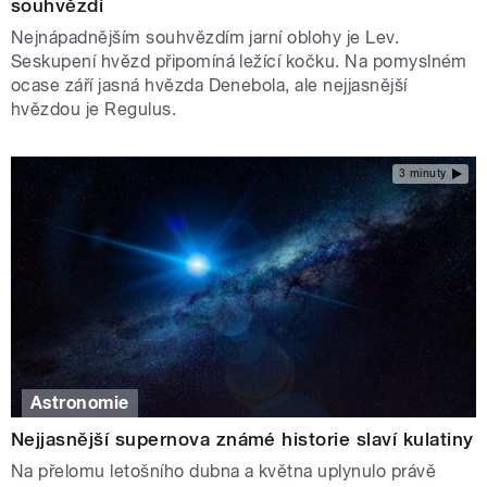
souhvězdí
Nejnápadnějším souhvězdím jarní oblohy je Lev.
Seskupení hvězd připomíná ležící kočku. Na pomyslném
ocase září jasná hvězda Denebola, ale nejjasnější
hvězdou je Regulus.
3 minuty
Astronomie
Nejjasnější supernova známé historie slaví kulatiny
Na přelomu letošního dubna a května uplynulo právě