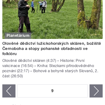
Planetárium
Olověné dědictví lužickohorských skláren, božiště
Černoboha a stopy pohanské obřadnosti ve
folklóru
Olověné dědictví skláren (4:37) – Historie: První
vakcinace (16:54) – Kniha: Stezkami přírodovědného
poznání (22:17) – Bohové a bohyně starých Slovanů, 2.
část (26:50)
STRÁNKY
9
n
zí