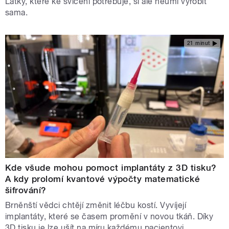
Látky, které ke svícení potřebuje, si ale neumí vyrobit
sama.
21 minut
Kde všude mohou pomoct implantáty z 3D tisku?
A kdy prolomí kvantové výpočty matematické
šifrování?
Brněnští vědci chtějí změnit léčbu kostí. Vyvíjejí
implantáty, které se časem promění v novou tkáň. Díky
3D tisku je lze ušít na míru každému pacientovi.