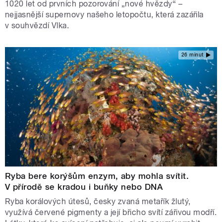
1020 let od prvních pozorování „nové hvězdy“ –
nejjasnější supernovy našeho letopočtu, která zazářila
v souhvězdí Vlka.
26 minut
Ryba bere korýšům enzym, aby mohla svítit.
V přírodě se kradou i buňky nebo DNA
Ryba korálových útesů, česky zvaná metařík žlutý,
využívá červené pigmenty a její břicho svítí zářivou modří.