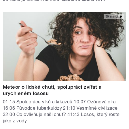
50 minut
Meteor o lidské chuti, spolupráci zvířat a
urychleném lososu
01:15 Spolupráce vlků a krkavců 10:07 Ozónová díra
16:06 Původce tuberkulózy 21:10 Vesmírné civilizace
32:00 Co ovlivňuje naši chuť? 41:43 Losos, který roste
jako z vody