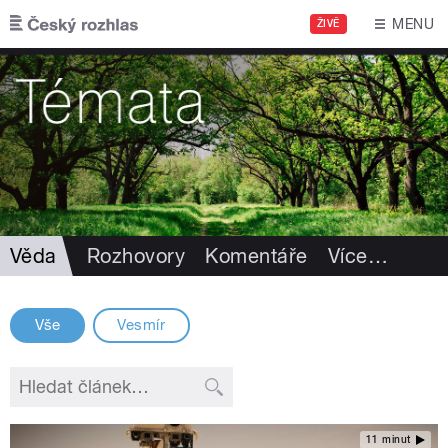
Přejít k hlavnímu obsahu
MENU
ŽIVĚ
Věda
Rozhovory
Komentáře
Více
…
Vše
Vesmír
11 minut