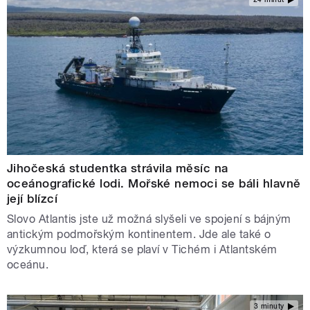
Jihočeská studentka strávila měsíc na
oceánografické lodi. Mořské nemoci se báli hlavně
její blízcí
Slovo Atlantis jste už možná slyšeli ve spojení s bájným
antickým podmořským kontinentem. Jde ale také o
výzkumnou loď, která se plaví v Tichém i Atlantském
oceánu.
3 minuty