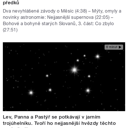
předků
Dva nevyhlášené závody o Měsíc (4:38) – Mýty, omyly a
novinky astronomie: Nejjasnější supernova (22:05) –
Bohové a bohyně starých Slovanů, 3. část: Co zbylo
(27:51)
6 minut
Lev, Panna a Pastýř se potkávají v jarním
trojúhelníku. Tvoří ho nejjasnější hvězdy těchto