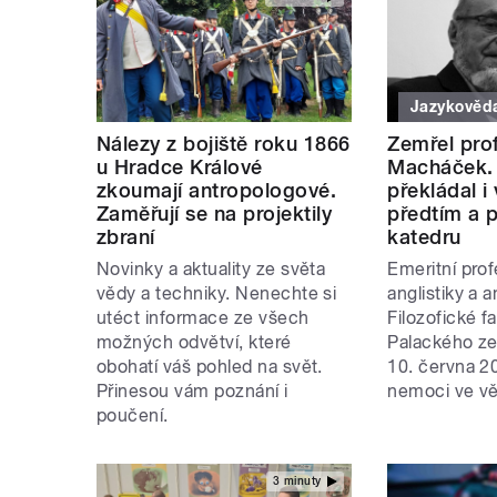
Jazykověd
Nálezy z bojiště roku 1866
Zemřel pro
u Hradce Králové
Macháček. 
zkoumají antropologové.
překládal i 
Zaměřují se na projektily
předtím a 
zbraní
katedru
Novinky a aktuality ze světa
Emeritní pro
vědy a techniky. Nenechte si
anglistiky a 
utéct informace ze všech
Filozofické f
možných odvětví, které
Palackého ze
obohatí váš pohled na svět.
10. června 2
Přinesou vám poznání i
nemoci ve vě
poučení.
3 minuty