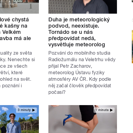
lové chystá
Duha je meteorologický
vé kašny na
podvod, neexistuje.
m Velkém
Tornádo se u nás
tavba má ale
předpovídat nedá,
vysvětluje meteorolog
uality ze světa
Pozvání do mobilního studia
iky. Nenechte si
Radiožurnálu na Veletrhu vědy
ace ze všech
přijal Petr Zacharov,
tví, které
meteorolog Ústavu fyziky
ohled na svět.
atmosféry AV ČR. Kdy podle
 poznání i
něj začal člověk předpovídat
počasí?
3 minuty
1 minuta