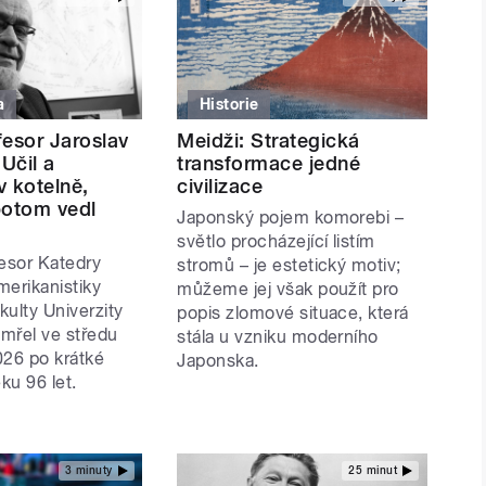
a
Historie
fesor Jaroslav
Meidži: Strategická
Učil a
transformace jedné
v kotelně,
civilizace
potom vedl
Japonský pojem komorebi –
světlo procházející listím
fesor Katedry
stromů – je estetický motiv;
amerikanistiky
můžeme jej však použít pro
akulty Univerzity
popis zlomové situace, která
mřel ve středu
stála u vzniku moderního
026 po krátké
Japonska.
ku 96 let.
3 minuty
25 minut