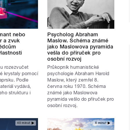
amant nebo
Psycholog Abraham
r a zvuk
Maslow. Schéma známé
vědcům
jako Maslowova pyramida
lastnosti
vešla do příruček pro
osobní rozvoj
u rozezvučet
Průkopník humanistické
é krystaly pomocí
psychologie Abraham Harold
aprsku. Podle
Maslow, který zemřel 8.
ateriál vydává,
června roku 1970. Schéma
eho strukturu i
známé jako Maslowova
pyramida vešlo do příruček pro
osobní rozvoj.
40 minut
6 minut