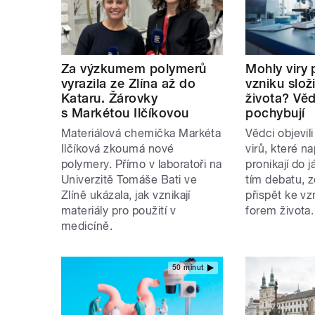
Za výzkumem polymerů
Mohly viry 
vyrazila ze Zlína až do
vzniku slož
Kataru. Žárovky
života? Věd
s Markétou Ilčíkovou
pochybují
Materiálová chemička Markéta
Vědci objevil
Ilčíková zkoumá nové
virů, které n
polymery. Přímo v laboratoři na
pronikají do j
Univerzitě Tomáše Bati ve
tím debatu, z
Zlíně ukázala, jak vznikají
přispět ke vz
materiály pro použití v
forem života
medicíně.
50 minut