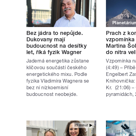
Planetáriu
Bez jádra to nepůjde.
Prach z ko
Dukovany mají
vzpomínka
budoucnost na desítky
Martina Šo
let, říká fyzik Wagner
do nitra ve
Jaderná energetika zůstane
Vzpomínka na
klíčovou součástí českého
(4:49) – Příb
energetického mixu. Podle
Engelbert Za
fyzika Vladimíra Wagnera se
Knihovnička:
bez ní nízkoemisní
Kr. (21:06) 
budoucnost neobejde.
pyramidách, 2
25 minut