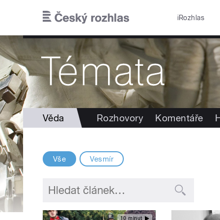
Přejít k hlavnímu obsahu
iRozhlas
Věda
Rozhovory
Komentáře
H
Vše
Vesmír
10 minut