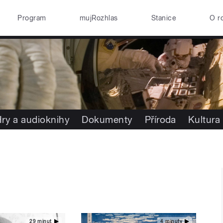
Program
mujRozhlas
Stanice
O r
ry a audioknihy
Dokumenty
Příroda
Kultura
29 minut
4 minuty