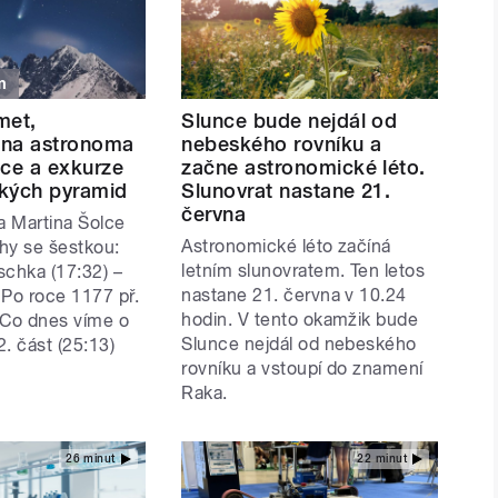
m
met,
Slunce bude nejdál od
 na astronoma
nebeského rovníku a
lce a exkurze
začne astronomické léto.
lkých pyramid
Slunovrat nastane 21.
června
 Martina Šolce
Astronomické léto začíná
ěhy se šestkou:
letním slunovratem. Ten letos
schka (17:32) –
nastane 21. června v 10.24
 Po roce 1177 př.
hodin. V tento okamžik bude
– Co dnes víme o
Slunce nejdál od nebeského
. část (25:13)
rovníku a vstoupí do znamení
Raka.
26 minut
22 minut