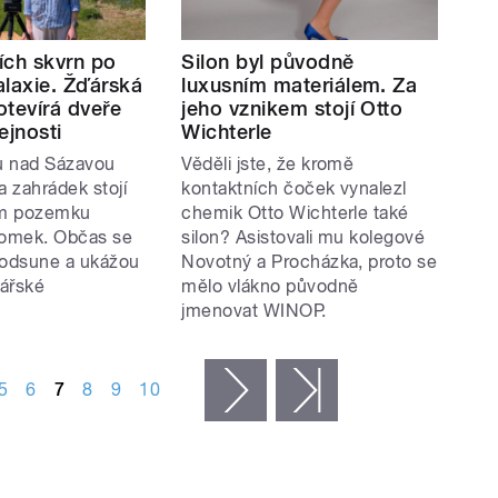
ích skvrn po
Silon byl původně
alaxie. Žďárská
luxusním materiálem. Za
otevírá dveře
jeho vznikem stojí Otto
ejnosti
Wichterle
ru nad Sázavou
Věděli jste, že kromě
a zahrádek stojí
kontaktních čoček vynalezl
ém pozemku
chemik Otto Wichterle také
omek. Občas se
silon? Asistovali mu kolegové
 odsune a ukážou
Novotný a Procházka, proto se
ářské
mělo vlákno původně
jmenovat WINOP.
5
6
7
8
9
10
následující ›
poslední »