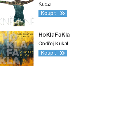
Kaczi
Koupit
HoKlaFaKla
Ondřej Kukal
Koupit