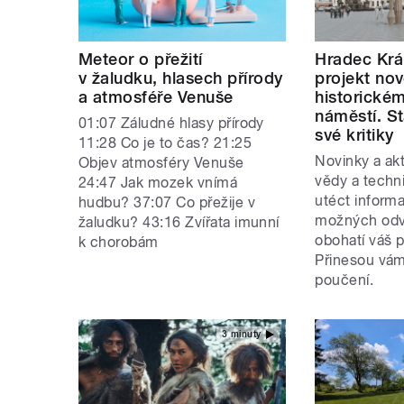
Meteor o přežití
Hradec Krá
v žaludku, hlasech přírody
projekt no
a atmosféře Venuše
historické
náměstí. S
01:07 Záludné hlasy přírody
své kritiky
11:28 Co je to čas? 21:25
Novinky a akt
Objev atmosféry Venuše
vědy a techn
24:47 Jak mozek vnímá
utéct inform
hudbu? 37:07 Co přežije v
možných odvě
žaludku? 43:16 Zvířata imunní
obohatí váš p
k chorobám
Přinesou vám
poučení.
3 minuty