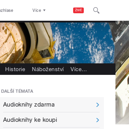
ozhlase
Více
ŽIVĚ
Historie
Náboženství
Více
…
DALŠÍ TÉMATA
Audioknihy zdarma
Audioknihy ke koupi