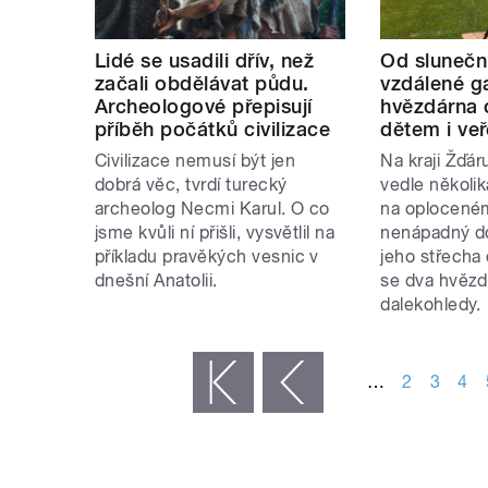
Lidé se usadili dřív, než
Od slunečn
začali obdělávat půdu.
vzdálené g
Archeologové přepisují
hvězdárna 
příběh počátků civilizace
dětem i veř
Civilizace nemusí být jen
Na kraji Žďá
dobrá věc, tvrdí turecký
vedle několik
archeolog Necmi Karul. O co
na oplocen
jsme kvůli ní přišli, vysvětlil na
nenápadný d
příkladu pravěkých vesnic v
jeho střecha
dnešní Anatolii.
se dva hvězd
dalekohledy.
STRÁNKY
…
2
3
4
« první
‹ předchozí