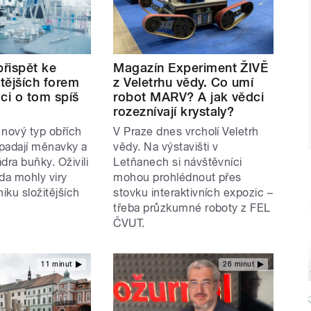
přispět ke
Magazín Experiment ŽIVĚ
itějších forem
z Veletrhu vědy. Co umí
ci o tom spíš
robot MARV? A jak vědci
rozeznívají krystaly?
i nový typ obřích
V Praze dnes vrcholí Veletrh
apadají měnavky a
vědy. Na výstavišti v
ádra buňky. Oživili
Letňanech si návštěvníci
da mohly viry
mohou prohlédnout přes
niku složitějších
stovku interaktivních expozic –
.
třeba průzkumné roboty z FEL
ČVUT.
11 minut
26 minut