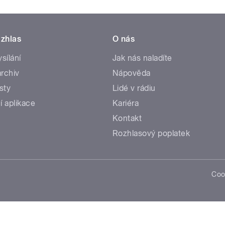
zhlas
O nás
ysílání
Jak nás naladíte
rchiv
Nápověda
sty
Lidé v rádiu
í aplikace
Kariéra
Kontakt
Rozhlasový poplatek
Coo