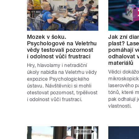
Mozek v šoku.
Jak zní di
Psychologové na Veletrhu
plast? Lase
vědy testovali pozornost
pomáhají 
i odolnost vůči frustraci
odhalovat v
materiálů
Hry, hlavolamy i netradiční
Vědci dokážo
úkoly nabídla na Veletrhu vědy
mikroskopick
expozice Psychologického
laserového p
ústavu. Návštěvníci si mohli
tónů, které m
otestovat pozornost, trpělivost
pak odhalují j
i odolnost vůči frustraci.
vlastnosti.
25 minut