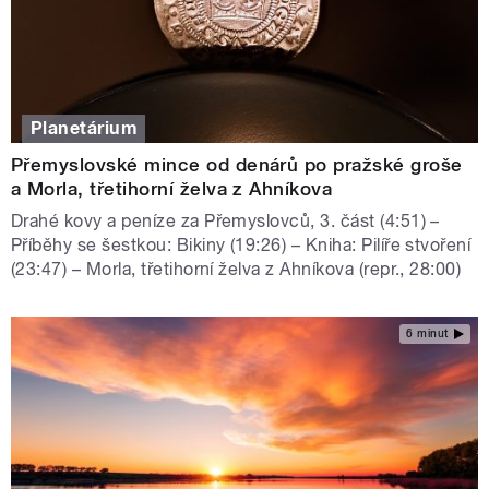
Planetárium
Přemyslovské mince od denárů po pražské groše
a Morla, třetihorní želva z Ahníkova
Drahé kovy a peníze za Přemyslovců, 3. část (4:51) –
Příběhy se šestkou: Bikiny (19:26) – Kniha: Pilíře stvoření
(23:47) – Morla, třetihorní želva z Ahníkova (repr., 28:00)
6 minut