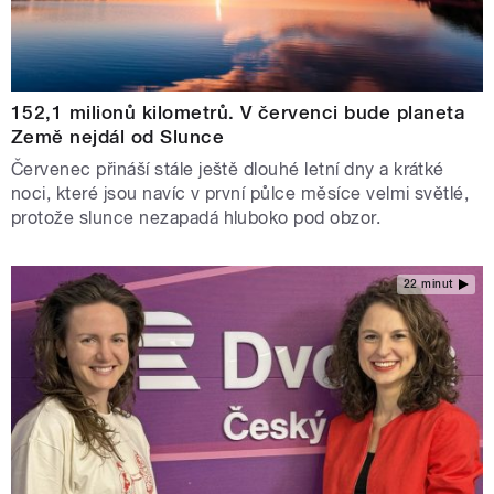
152,1 milionů kilometrů. V červenci bude planeta
Země nejdál od Slunce
Červenec přináší stále ještě dlouhé letní dny a krátké
noci, které jsou navíc v první půlce měsíce velmi světlé,
protože slunce nezapadá hluboko pod obzor.
22 minut