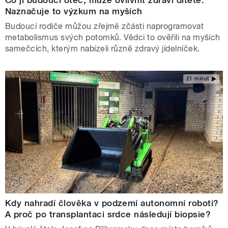
Naznačuje to výzkum na myších
Budoucí rodiče můžou zřejmě zčásti naprogramovat
metabolismus svých potomků. Vědci to ověřili na myších
samečcích, kterým nabízeli různě zdravý jídelníček.
21 minut
Kdy nahradí člověka v podzemí autonomní roboti?
A proč po transplantaci srdce následují biopsie?