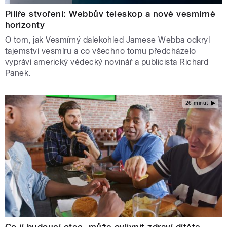
Pilíře stvoření: Webbův teleskop a nové vesmírné
horizonty
O tom, jak Vesmírný dalekohled Jamese Webba odkryl
tajemství vesmíru a co všechno tomu předcházelo
vypráví americký vědecký novinář a publicista Richard
Panek.
26 minut
Co jí budoucí otec, může ovlivnit zdraví dítěte.