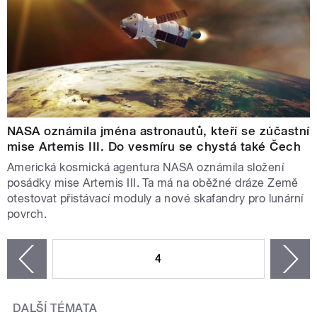
NASA oznámila jména astronautů, kteří se zúčastní
mise Artemis III. Do vesmíru se chystá také Čech
Americká kosmická agentura NASA oznámila složení
posádky mise Artemis III. Ta má na oběžné dráze Země
otestovat přistávací moduly a nové skafandry pro lunární
povrch.
STRÁNKY
4
n
zí
DALŠÍ TÉMATA