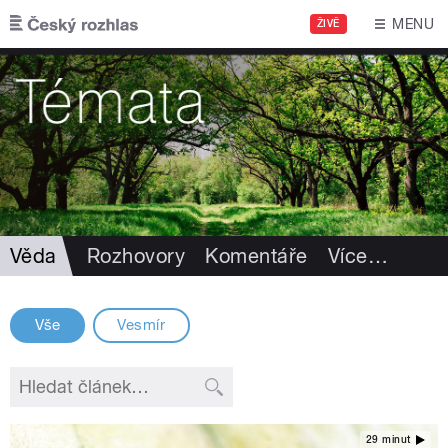
Přejít k hlavnímu obsahu
MENU
ŽIVĚ
Věda
Rozhovory
Komentáře
Více
…
Vše
Vesmír
29 minut