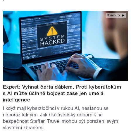
3 minuty
Expert: Vyhnat čerta ďáblem. Proti kyberútokům
s AI může účinně bojovat zase jen umělá
inteligence
I když mají kyberzločinci v rukou AI, nestanou se
neporazitelnými. Jak říká švédský odborník na
bezpečnost Staffan Truvé, mohou být poraženi svými
vlastními zbraněmi.