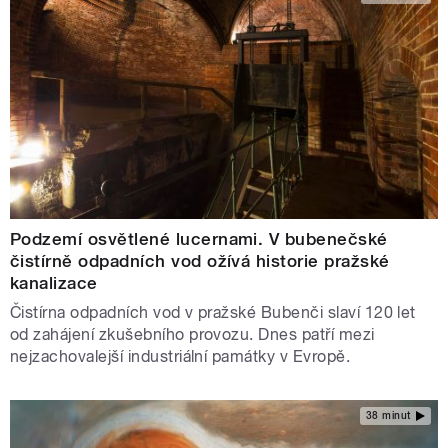
Podzemí osvětlené lucernami. V bubenečské
čistírně odpadních vod ožívá historie pražské
kanalizace
Čistírna odpadních vod v pražské Bubenči slaví 120 let
od zahájení zkušebního provozu. Dnes patří mezi
nejzachovalejší industriální památky v Evropě.
38 minut