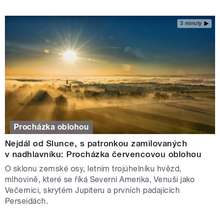
3 minuty
Procházka oblohou
Nejdál od Slunce, s patronkou zamilovaných
v nadhlavníku: Procházka červencovou oblohou
O sklonu zemské osy, letním trojúhelníku hvězd,
mlhovině, které se říká Severní Amerika, Venuši jako
Večernici, skrytém Jupiteru a prvních padajících
Perseidách.