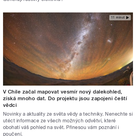
11 minut
V Chile začal mapovat vesmír nový dalekohled,
získá mnoho dat. Do projektu jsou zapojeni čeští
vědci
Novinky a aktuality ze světa vědy a techniky. Nenechte si
utéct informace ze všech možných odvětví, které
obohatí váš pohled na svět. Přinesou vám poznání i
poučení.