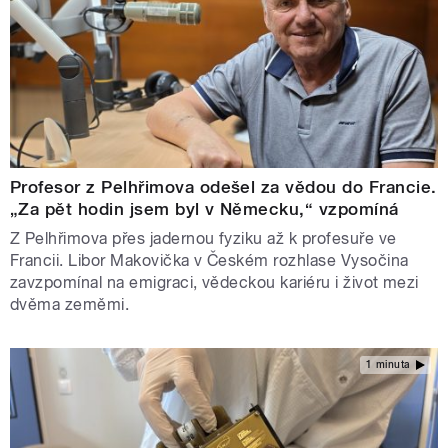
Profesor z Pelhřimova odešel za vědou do Francie.
„Za pět hodin jsem byl v Německu,“ vzpomíná
Z Pelhřimova přes jadernou fyziku až k profesuře ve
Francii. Libor Makovička v Českém rozhlase Vysočina
zavzpomínal na emigraci, vědeckou kariéru i život mezi
dvěma zeměmi.
1 minuta