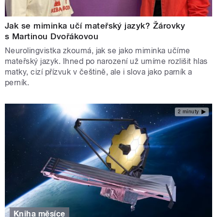
Jak se miminka učí mateřský jazyk? Žárovky
s Martinou Dvořákovou
Neurolingvistka zkoumá, jak se jako miminka učíme
mateřský jazyk. Ihned po narození už umíme rozlišit hlas
matky, cizí přízvuk v češtině, ale i slova jako parník a
perník.
2 minuty
Kniha měsíce