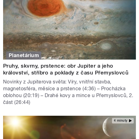
Planetárium
Pruhy, skvrny, prstence: obr Jupiter a jeho
království, stříbro a poklady z času Přemyslovců
Novinky z Jupiterova světa: Víry, vnitřní stavba,
magnetosféra, měsíce a prstence (4:36) – Procházka
oblohou (20:19) – Drahé kovy a mince u Přemyslovců, 2.
část (26:44)
4 minuty