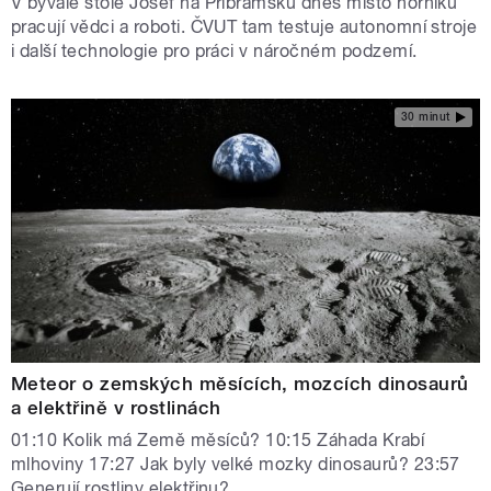
V bývalé štole Josef na Příbramsku dnes místo horníků
pracují vědci a roboti. ČVUT tam testuje autonomní stroje
i další technologie pro práci v náročném podzemí.
30 minut
Meteor o zemských měsících, mozcích dinosaurů
a elektřině v rostlinách
01:10 Kolik má Země měsíců? 10:15 Záhada Krabí
mlhoviny 17:27 Jak byly velké mozky dinosaurů? 23:57
Generují rostliny elektřinu?